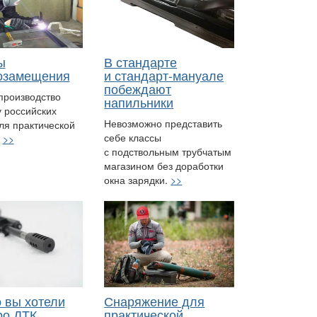
ы
В стандарте
озамещения
и стандарт-мануале
побеждают
производство
напильники
 российских
Невозможно представить
ля практической
себе классы
.
>>
с подствольным трубчатым
магазином без доработки
окна зарядки.
>>
о вы хотели
Снаряжение для
ро ДТК
практической