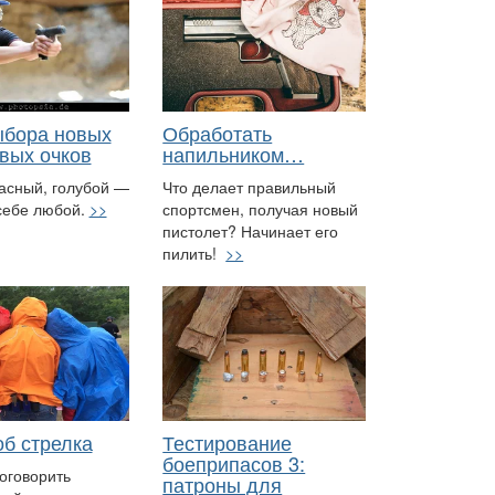
ыбора новых
Обработать
вых очков
напильником…
асный, голубой —
Что делает правильный
себе любой.
>>
спортсмен, получая новый
пистолет? Начинает его
пилить!
>>
б стрелка
Тестирование
боеприпасов 3:
оговорить
патроны для