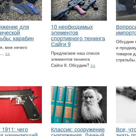
яжение для
10 необходимых
Вопрос
тической
элементов
импорт
льбы: карабин
спортивного тюнинга
Обсудим 
Сайги 9
я, мне нечего
и продажу
Предлагаем наш список
ь…
>>
товаров д
элементов тюнинга
стрельбы
Сайги 9. Обсудим?
>>
 1911: чего
Классик: сооружение
Все, чт
ся начинающий
снаряжения. Личный
знать п