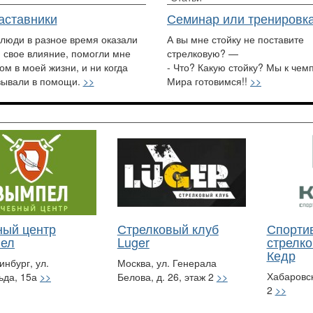
аставники
Семинар или тренировк
 люди в разное время оказали
А вы мне стойку не поставите
 свое влияние, помогли мне
стрелковую? —
ом в моей жизни, и ни когда
- Что? Какую стойку? Мы к чем
зывали в помощи.
>>
Мира готовимся!!
>>
ный центр
Стрелковый клуб
Спорти
ел
Luger
стрелко
Кедр
инбург, ул.
Москва, ул. Генерала
Хабаровск
ьда, 15а
>>
Белова, д. 26, этаж 2
>>
2
>>