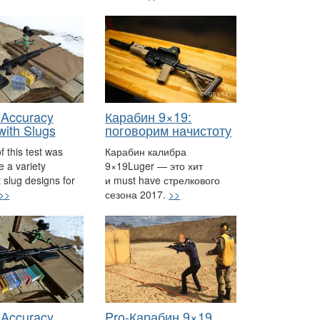
 Accuracy
Карабин 9×19:
with Slugs
поговорим начистоту
f this test was
Карабин калибра
 a variety
9×19Luger — это хит
t slug designs for
и must have стрелкового
>>
сезона 2017.
>>
 Accuracy
Pro-Карабин 9×19