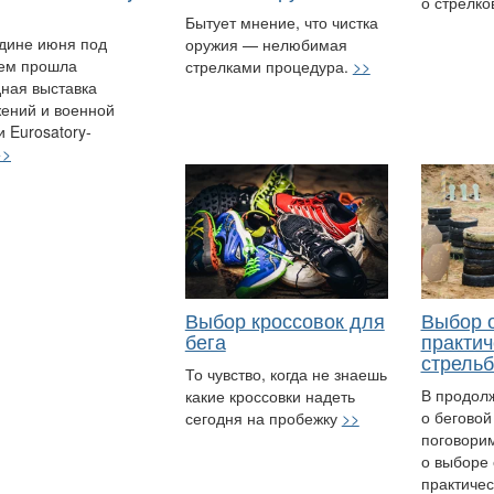
о стрелко
Бытует мнение, что чистка
дине июня под
оружия — нелюбимая
ем прошла
стрелками процедура.
>>
ная выставка
ений и военной
и Eurosatory-
>>
Выбор кроссовок для
Выбор 
бега
практич
стрель
То чувство, когда не знаешь
В продол
какие кроссовки надеть
о беговой
сегодня на пробежку
>>
поговори
о выборе 
практичес