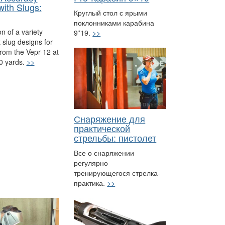
with Slugs:
Круглый стол с ярыми
поклонниками карабина
 of a variety
9*19.
>>
t slug designs for
rom the Vepr-12 at
0 yards.
>>
Снаряжение для
практической
стрельбы: пистолет
Все о снаряжении
регулярно
тренирующегося стрелка-
практика.
>>