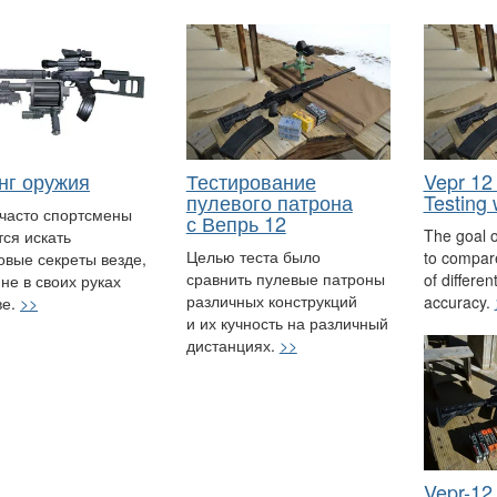
нг оружия
Тестирование
Vepr 12
пулевого патрона
Testing 
часто спортсмены
с Вепрь 12
The goal o
ся искать
Целью теста было
to compare
овые секреты везде,
сравнить пулевые патроны
of differen
 не в своих руках
различных конструкций
accuracy.
ве.
>>
и их кучность на различный
дистанциях.
>>
Vepr-12