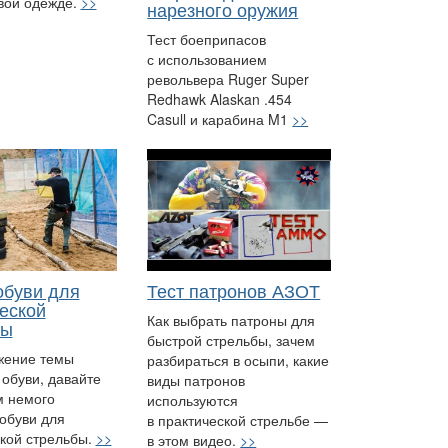
вой одежде.
>>
нарезного оружия
Тест боеприпасов
с использованием
револьвера Ruger Super
Redhawk Alaskan .454
Casull и карабина M1
>>
обуви для
Тест патронов АЗОТ
еской
Как выбрать патроны для
бы
быстрой стрельбы, зачем
жение темы
разбираться в осыпи, какие
 обуви, давайте
виды патронов
м немого
используются
обуви для
в практической стрельбе —
кой стрельбы.
>>
в этом видео.
>>