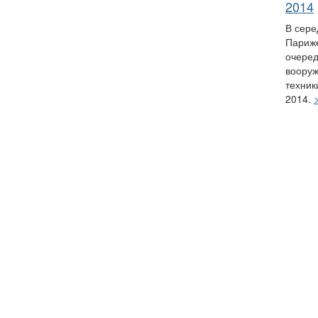
2014
В сере
Париж
очеред
вооруж
техник
2014.