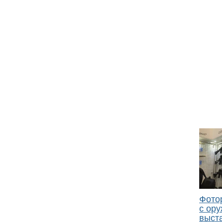
Фото
с ор
выста