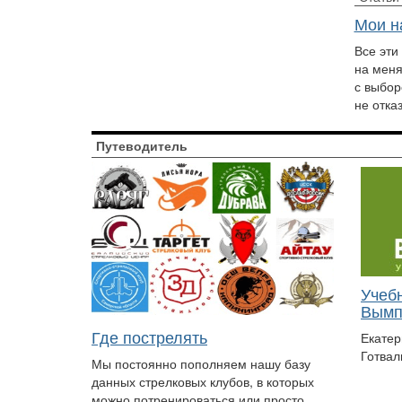
Мои н
Все эти
на меня
с выбор
не отка
Путеводитель
Учеб
Вымп
Где пострелять
Екатер
Готвал
Мы постоянно пополняем нашу базу
данных стрелковых клубов, в которых
можно потренироваться или просто