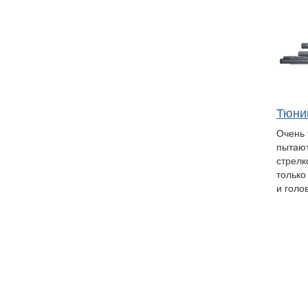
Тюни
Очень 
пытают
стрелк
только
и голо