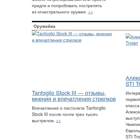
придти и попробовать пострелять
из огнестрельного оружия.
>>
Оружейка
Алек
STI T
Tanfoglio Stock III — отзывы,
Интерв
мнения и впечатления стрелков
первоп
класса
Впечатления о пистолете Tanforglio
Алексе
Stock III после почти трех тысяч
выступ
выстрелов.
>>
Чемпио
Европы
STI Tr