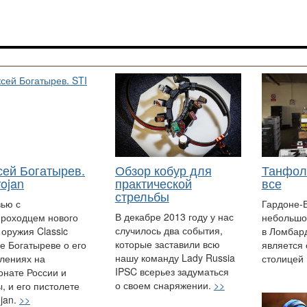
сей Богатырев.
Обзор кобур для
Танфоли
rojan
практической
все
стрельбы
ью с
Гардоне-
В декабре 2013 году у нас
роходцем нового
небольшо
случилось два события,
 оружия Classic
в Ломбар
которые заставили всю
е Богатыреве о его
является
нашу команду Lady Russia
лениях на
столицей
IPSC всерьез задуматься
нате России и
о своем снаряжении.
>>
, и его пистолете
ojan.
>>