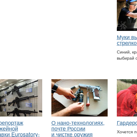
Муки в
стрелко
Синий, кр
выбирай 
репортаж
О нано-технологиях,
Гардеро
ужейной
почте России
Хочется п
вки Eurosatory-
и чистке оружия