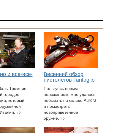
о и все-все-
Весенний обзор
пистолетов Tanfoglio
Валь-Тромпия —
Пользуясь новым
й городок
положением, мне удалось
дии, который
побывать на складе Aurora
 оружейной
и посмотреть
 Италии.
>>
новопривезенное
оружие.
>>