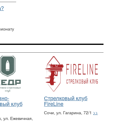
а?
пионату
вно-
Стрелковый клуб
вый клуб
FireLine
Сочи, ул. Гагарина, 72/1
>>
, ул. Ежевичная,