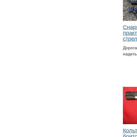
Снар
прак
стре
Дорога
надет
Кольт
боит