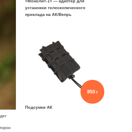
«Монолит-1» — адаптер для
установки телескопического
приклада на АК/Вепрь
850
Подсумки АК
удет
торон