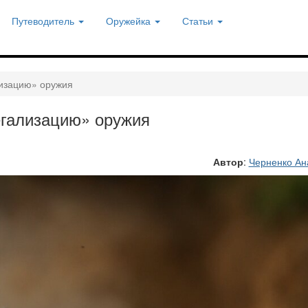
Путеводитель
Оружейка
Статьи
лизацию» оружия
егализацию» оружия
Автор
:
Черненко Ан