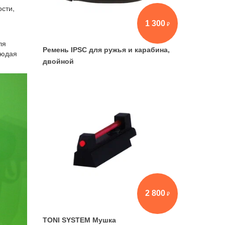
сти,
1 300
ля
Ремень IPSC для ружья и карабина,
людая
двойной
2 800
TONI SYSTEM Мушка