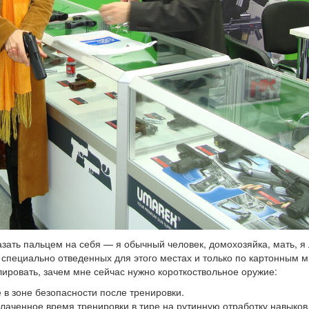
зать пальцем на себя — я обычный человек, домохозяйка, мать, 
о в специально отведенных для этого местах и только по картонным
ировать, зачем мне сейчас нужно короткоствольное оружие:
е в зоне безопасности после тренировки.
плаченное время тренировки в тире на рутинную отработку навыков