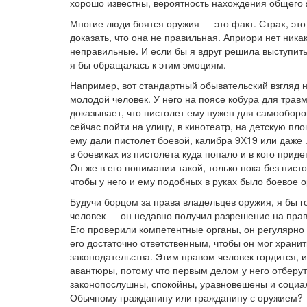
хорошо известны, вероятность нахождения общего 
Многие люди боятся оружия — это факт. Страх, эт
доказать, что она не правильная. Априори нет ника
неправильные. И если бы я вдруг решила выступить 
я бы обращалась к этим эмоциям.
Например, вот стандартный обывательский взгляд н
молодой человек. У него на поясе кобура для трав
доказывает, что пистолет ему нужен для самооборо
сейчас пойти на улицу, в кинотеатр, на детскую п
ему дали пистолет боевой, калибра 9Х19 или даже 
в боевиках из пистолета куда попало и в кого при
Он же в его понимании такой, только пока без пист
чтобы у него и ему подобных в руках было боевое 
Будучи борцом за права владельцев оружия, я бы 
человек — он недавно получил разрешение на прав
Его проверили компетентные органы, он регулярно 
его достаточно ответственным, чтобы он мог храни
законодательства. Этим правом человек гордится, и
авантюры, потому что первым делом у него отберут
законопослушны, спокойны, уравновешены и социал
Обычному гражданину или гражданину с оружием?