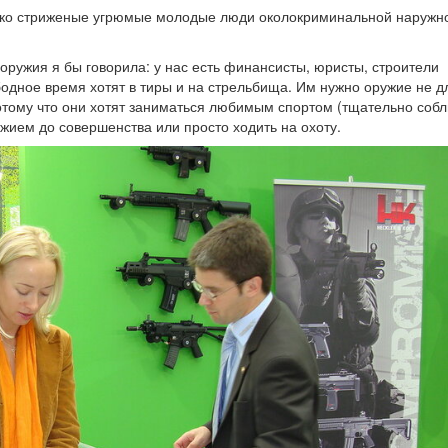
тко стриженые угрюмые молодые люди околокриминальной наружно
ружия я бы говорила: у нас есть финансисты, юристы, строители
бодное время хотят в тиры и на стрельбища. Им нужно оружие не д
потому что они хотят заниматься любимым спортом (тщательно соб
жием до совершенства или просто ходить на охоту.