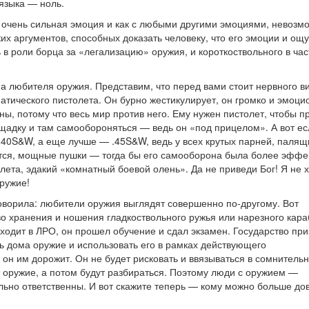
языка — ноль.
о очень сильная эмоция и как с любыми другими эмоциями, невозм
ких аргументов, способных доказать человеку, что его эмоции и о
в роли борца за «легализацию» оружия, и короткоствольного в час
а любителя оружия. Представим, что перед вами стоит нервного в
матического пистолета. Он бурно жестикулирует, он громко и эмоц
ны, потому что весь мир против него. Ему нужен пистолет, чтобы п
лощадку и там самообороняться — ведь он «под прицелом». А вот е
.40S&W, а еще лучше — .45S&W, ведь у всех крутых парней, палящ
дется, мощные пушки — тогда бы его самооборона была более эффе
олета, эдакий «комнатный боевой олень». Да не приведи Бог! Я не х
оружие!
говорила: любители оружия выглядят совершенно по-другому. Вот
о хранения и ношения гладкоствольного ружья или нарезного кара
ходит в ЛРО, он прошел обучение и сдал экзамен. Государство пр
ть дома оружие и использовать его в рамках действующего
 он им дорожит. Он не будет рисковать и ввязываться в сомнитель
 оружие, а потом будут разбираться. Поэтому люди с оружием —
ьно ответственны. И вот скажите теперь — кому можно больше до