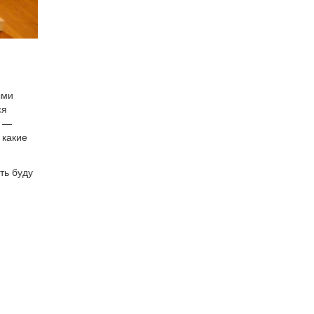
,
ыми
ся
ю —
 какие
ть буду