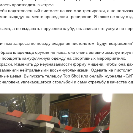
мость производить выстрел.
себя подготовленный пистолет на все мои тренировки, а не пользов
не выдадут на месте проведения тренировки. Я также не хочу отд
 сама, а не выдавать поручения клубу, оплачивая его услуги по пер
тичные запросы по поводу владения пистолетом. Будут возражения
раза владельца оружия не нова, она очень активно эксплуатирует
не поощрять камуфляжную одежду на спортивных мероприятиях,
краски. Изменить до неузнаваемости форму мишени, чтобы она да
 заменили нейтральными восьмиугольниками. Одевать на пистолет
тные цевья. Выпускать телешоу Top Shot или онлайн журналы «Girl’
ж человека увлекающегося стрельбой и саму стрельбу в качестве о