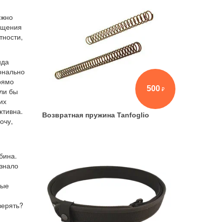
ожно
щущения
тности,
ида
ионально
рямо
500
сли бы
их
ктивна.
Возвратная пружина Tanfoglio
очу,
бина.
изнало
ные
верять?