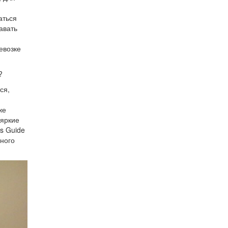
аться
авать
евозке
?
ся,
же
 яркие
s Guide
дного