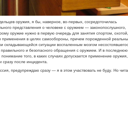
ельцев оружия, я бы, наверное, во-первых, сосредоточилась
ьного представления о человеке с оружием — законопослушного,
рому оружие нужно в первую очередь для занятия спортом, охотой
я применения в целях самообороны, причем порожденной реальн
овки складывающейся ситуации воспаленным мозгом несостоявшего
ы правильного и безопасного обращения с оружием. И в последню
понимание того, в каких случаях допускается применение оружия,
и сразу после инцидента.
ссия, предупреждаю сразу — я в этом участвовать не буду. Но чита