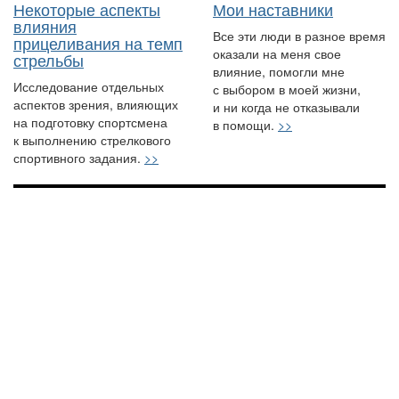
Некоторые аспекты
Мои наставники
влияния
Все эти люди в разное время
прицеливания на темп
оказали на меня свое
стрельбы
влияние, помогли мне
Исследование отдельных
с выбором в моей жизни,
аспектов зрения, влияющих
и ни когда не отказывали
на подготовку спортсмена
в помощи.
>>
к выполнению стрелкового
спортивного задания.
>>
© 2013 — 2026. Практическая стрельба.ру. Все права
защищены. Email для связи:
info@practical-shooting.ru
Facebook
Вконтакте