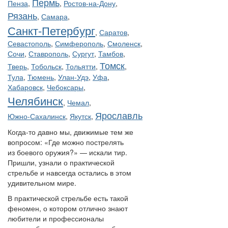
Пермь
Пенза
,
,
Ростов-на-Дону
,
Рязань
,
Самара
,
Санкт-Петербург
,
Саратов
,
Севастополь
,
Симферополь
,
Смоленск
,
Сочи
,
Ставрополь
,
Сургут
,
Тамбов
,
Томск
Тверь
,
Тобольск
,
Тольятти
,
,
Тула
,
Тюмень
,
Улан-Удэ
,
Уфа
,
Хабаровск
,
Чебоксары
,
Челябинск
,
Чемал
,
Ярославль
Южно-Сахалинск
,
Якутск
,
Когда-то давно мы, движимые тем же
вопросом: «Где можно пострелять
из боевого оружия?» — искали тир.
Пришли, узнали о практической
стрельбе и навсегда остались в этом
удивительном мире.
В практической стрельбе есть такой
феномен, о котором отлично знают
любители и профессионалы