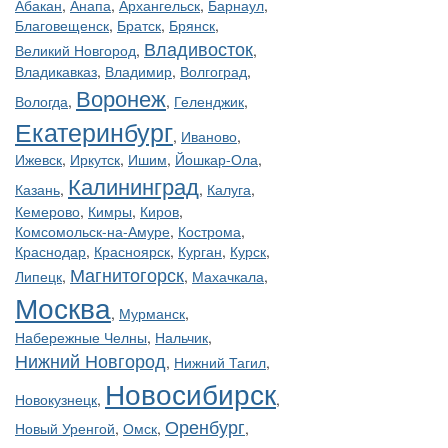
Абакан
,
Анапа
,
Архангельск
,
Барнаул
,
Благовещенск
,
Братск
,
Брянск
,
Владивосток
Великий Новгород
,
,
Владикавказ
,
Владимир
,
Волгоград
,
Воронеж
Вологда
,
,
Геленджик
,
Екатеринбург
,
Иваново
,
Ижевск
,
Иркутск
,
Ишим
,
Йошкар-Ола
,
Калининград
Казань
,
,
Калуга
,
Кемерово
,
Кимры
,
Киров
,
Комсомольск-на-Амуре
,
Кострома
,
Краснодар
,
Красноярск
,
Курган
,
Курск
,
Магнитогорск
Липецк
,
,
Махачкала
,
Москва
,
Мурманск
,
Набережные Челны
,
Нальчик
,
Нижний Новгород
,
Нижний Тагил
,
Новосибирск
Новокузнецк
,
,
Оренбург
Новый Уренгой
,
Омск
,
,