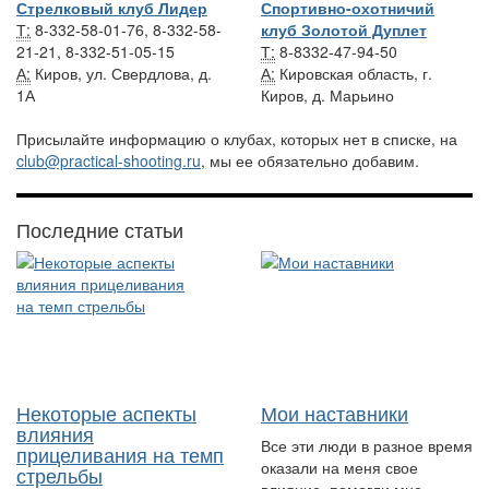
Стрелковый клуб Лидер
Спортивно-охотничий
Т:
8-332-58-01-76, 8-332-58-
клуб Золотой Дуплет
21-21, 8-332-51-05-15
Т:
8-8332-47-94-50
А:
Киров, ул. Свердлова, д.
А:
Кировская область, г.
1А
Киров, д. Марьино
Присылайте информацию о клубах, которых нет в списке, на
club@practical-shooting.ru
, мы ее обязательно добавим.
Последние статьи
Некоторые аспекты
Мои наставники
влияния
Все эти люди в разное время
прицеливания на темп
оказали на меня свое
стрельбы