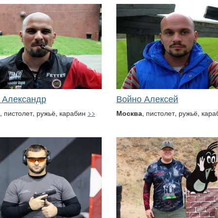
 Александр
Войно Алексей
, пистолет, ружьё, карабин
>>
Москва
, пистолет, ружьё, кар