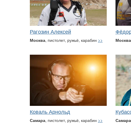
Рагозин Алексей
Фёдор
Москва
, пистолет, ружьё, карабин
>>
Москва
Коваль Арнольд
Кубас
Самара
, пистолет, ружьё, карабин
>>
Самара