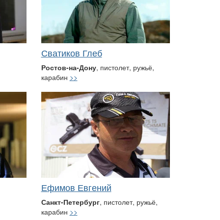
Сватиков Глеб
Ростов-на-Дону
, пистолет, ружьё,
карабин
>>
Ефимов Евгений
Санкт-Петербург
, пистолет, ружьё,
карабин
>>