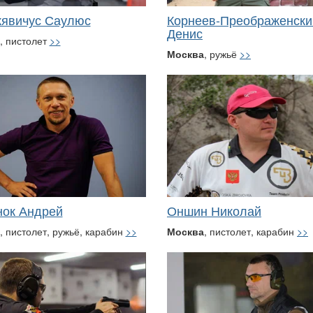
явичус Саулюс
Корнеев-Преображенски
Денис
, пистолет
>>
Москва
, ружьё
>>
ок Андрей
Оншин Николай
, пистолет, ружьё, карабин
>>
Москва
, пистолет, карабин
>>