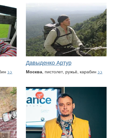
Давыденко Артур
абин
>>
Москва
, пистолет, ружьё, карабин
>>