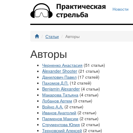
Новости
Статьи
Авторы
Авторы
Черненко Анастасия
(51 статья)
Alexander Shooter
(21 статья)
Данилович Павел
(17 статей)
Пахомов Д.П.
(12 статей)
Benjamin Alexander
(4 статьи)
Макарова Татьяна
(4 статьи)
Лобанов Артем
(3 статьи)
Войно А.А.
(2 статьи)
Иванов Анатолий
(2 статьи)
Парменов Максим
(2 статьи)
Струментова Юлия
(2 статьи)
Терновский Алексей
(2 статьи)