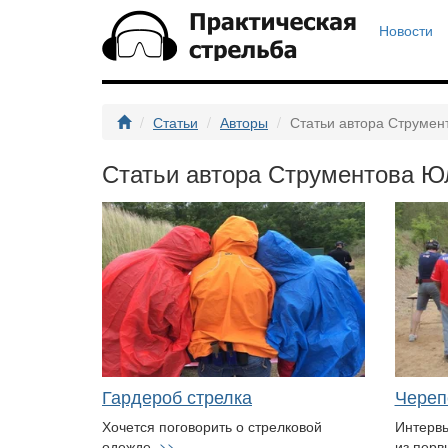
Новости
Статьи
Авторы
Статьи автора Струмен
Статьи автора Струментова Ю
Гардероб стрелка
Череп
Хочется поговорить о стрелковой
Интервь
одежде.
>>
из перв