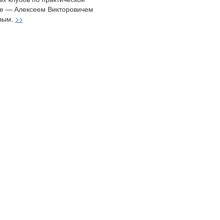
е — Алексеем Викторовичем
вым.
>>