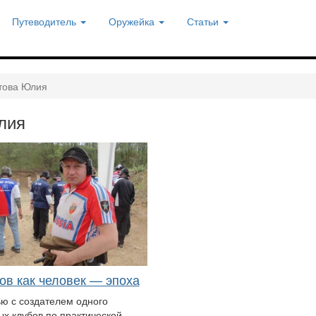
Путеводитель
Оружейка
Статьи
това Юлия
лия
ов как человек — эпоха
ю с создателем одного
ых клубов по практической