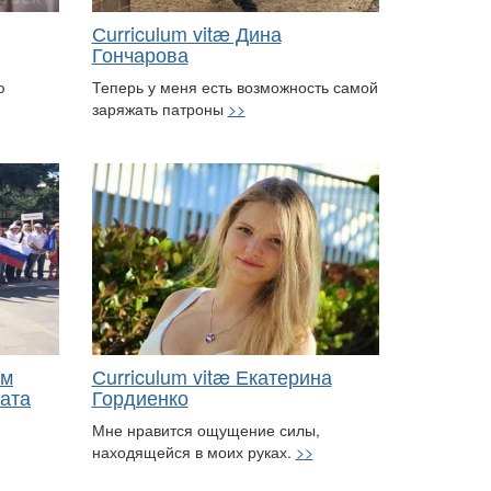
Сurriculum vitæ Дина
Гончарова
ю
Теперь у меня есть возможность самой
заряжать патроны
>>
ам
Сurriculum vitæ Екатерина
ата
Гордиенко
Мне нравится ощущение силы,
находящейся в моих руках.
>>