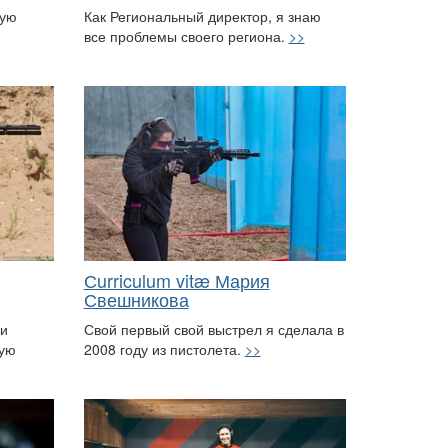
кую
Как Региональный директор, я знаю
все проблемы своего региона.
>>
Сurriculum vitæ Мария
Свешникова
ои
Свой первый свой выстрел я сделала в
зую
2008 году из пистолета.
>>