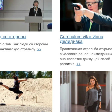
д со стороны
Сurriculum vitæ Инна
Делидивка
р о том, как люди со стороны
Практическая стрельба открыв
рактическую стрельбу.
>>
в человеке ранее неизведанные
она является движущей силой
развития.
>>