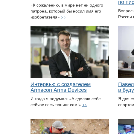
по пи
«К сожалению, в мире нет ни одного
Вопрос
патрона, который бы носил имя его
России 
изобретателя»
>>
Интервью с создателем
Павел
Armacon Arms Deviсes
в буд
И тогда я подумал: «А сделаю себе
Я для с
сейчас весь тюнинг сам!»
>>
спортс