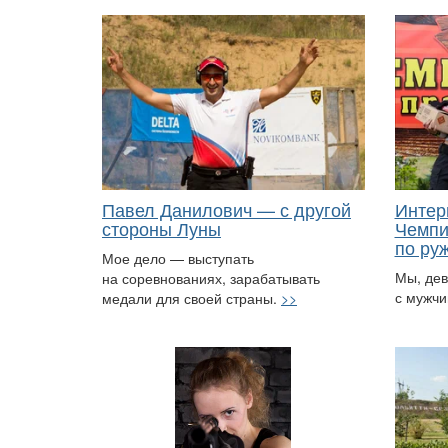
Павел Данилович — с другой
Интер
стороны Луны
Чемпи
по ру
Мое дело — выступать
Мы, дев
на соревнованиях, зарабатывать
с мужчи
медали для своей страны.
>>