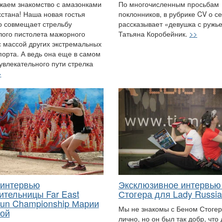
аем знакомство с амазонками
По многочисленным просьбам
хстана! Наша новая гостья
поклонников, в рубрике CV о с
 совмещает стрельбу
рассказывает «девушка с ружь
лого пистолета мажорного
Татьяна Коробейник.
>>
с массой других экстремальных
порта. А ведь она еще в самом
увлекательного пути стрелка
>
интервью
Эксклюзивное интервью
ительницы Far East
Стогера для Lady Russi
un Championship Марии
Мы не знакомы с Беном Стоге
ой
лично, но он был так добр, что