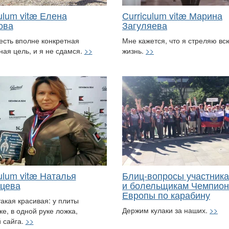
ulum vitæ Елена
Сurriculum vitæ Марина
ова
Загуляева
есть вполне конкретная
Мне кажется, что я стреляю вс
ная цель, и я не сдамся.
>>
жизнь.
>>
ulum vitæ Наталья
Блиц-вопросы участник
цева
и болельщикам Чемпион
Европы по карабину
такая красивая: у плиты
Держим кулаки за наших.
>>
ке, в одной руке ложка,
й сайга.
>>