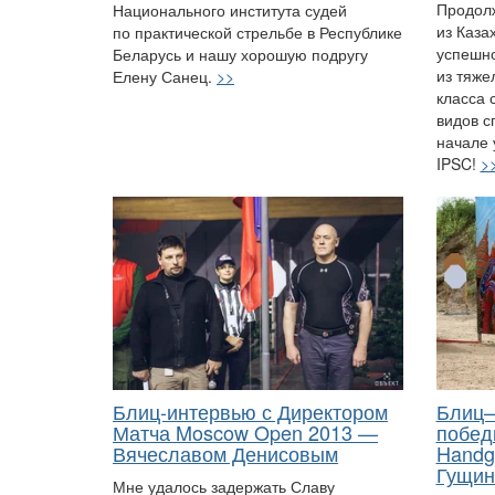
Продолж
Национального института судей
из Каза
по практической стрельбе в Республике
успешно
Беларусь и нашу хорошую подругу
из тяже
Елену Санец.
>>
класса 
видов с
начале 
IPSC!
>
Блиц-интервью с Директором
Блиц–
Матча Moscow Open 2013 —
побед
Вячеславом Денисовым
Handg
Гущин
Мне удалось задержать Славу