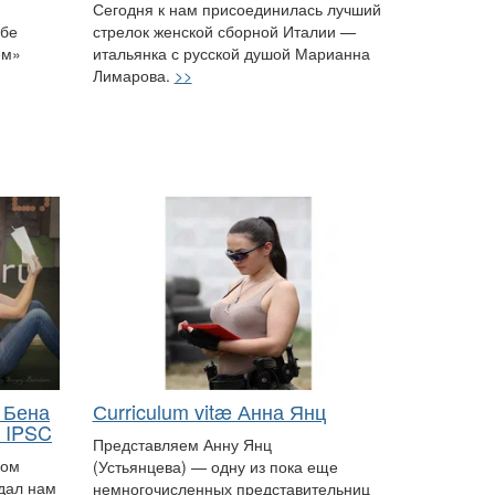
Сегодня к нам присоединилась лучший
ебе
стрелок женской сборной Италии —
ем»
итальянка с русской душой Марианна
Лимарова.
>>
 Бена
Сurriculum vitæ Анна Янц
a IPSC
Представляем Анну Янц
ром
(Устьянцева) — одну из пока еще
 дал нам
немногочисленных представительниц