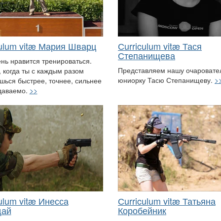
culum vitæ Мария Шварц
Сurriculum vitæ Тася
Степанищева
нь нравится тренироваться.
Представляем нашу очаровате
, когда ты с каждым разом
юниорку Тасю Степанищеву.
>
шься быстрее, точнее, сильнее
даваемо.
>>
ulum vitæ Инесса
Сurriculum vitæ Татьяна
дай
Коробейник