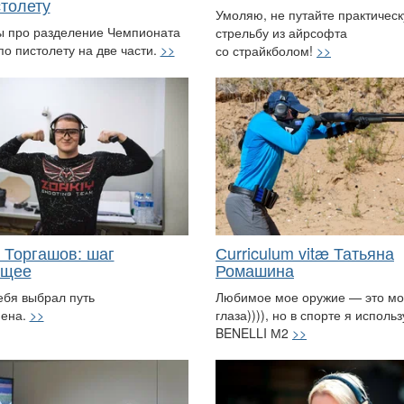
столету
Умоляю, не путайте практичес
ы про разделение Чемпионата
стрельбу из айрсофта
по пистолету на две части.
>>
со страйкболом!
>>
 Торгашов: шаг
Сurriculum vitæ Татьяна
ущее
Ромашина
ебя выбрал путь
Любимое мое оружие — это м
мена.
>>
глаза)))), но в спорте я исполь
BENELLI М2
>>