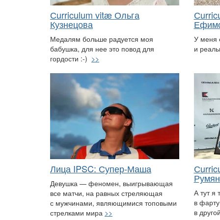
Сurriculum vitæ Ольга
Сurric
Кузнецова
Ефим
Медалям больше радуется моя
У меня 
бабушка, для нее это повод для
и реаль
гордости :-)
>>
Лица IPSC: Супер-Маша
Сurric
Румян
Девушка — феномен, выигрывающая
А тут я 
все матчи, на равных стреляющая
в фарту
с мужчинами, являющимися топовыми
в друго
стрелками мира
>>