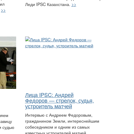
тил
Леди IPSC Казахстана.
>>
.
>>
Лица IPSC: Андрей
Федоров — стрелок, судья,
устроитель матчей
Интервью с Андреем Федоровым,
ляем
гражданином Земли, интереснейшим
савицу
собеседником и одним из самых
и судью
известных устроителей матчей