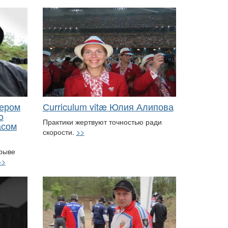
нером
Сurriculum vitæ Юлия Алипова
o
Практики жертвуют точностью ради
асом
скорости.
>>
ерыве
>>