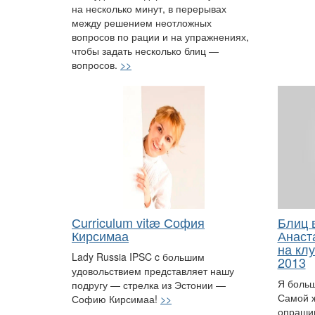
на несколько минут, в перерывах
между решением неотложных
вопросов по рации и на упражнениях,
чтобы задать несколько блиц —
вопросов.
>>
Сurriculum vitæ София
Блиц 
Кирсимаа
Анаст
на кл
Lady Russia IPSC c большим
2013
удовольствием представляет нашу
Я больш
подругу — стрелка из Эстонии —
Самой ж
Софию Кирсимаа!
>>
опраши