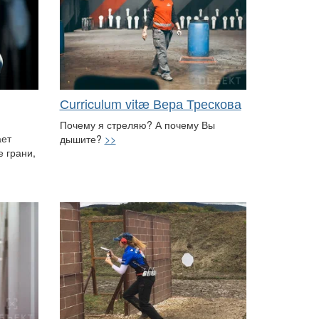
Сurriculum vitæ Вера Трескова
Почему я стреляю? А почему Вы
ает
дышите?
>>
 грани,