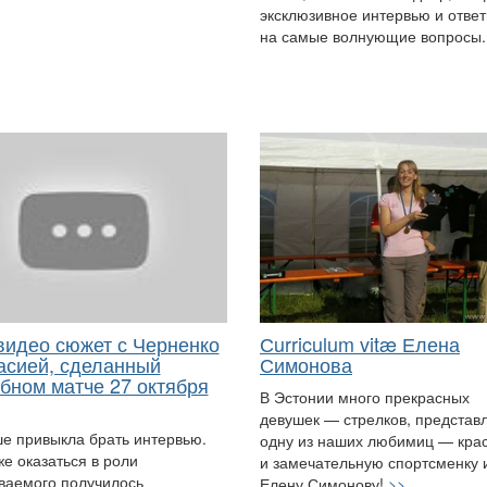
эксклюзивное интервью и отве
на самые волнующие вопросы
видео сюжет с Черненко
Сurriculum vitæ Елена
асией, сделанный
Симонова
убном матче 27 октября
В Эстонии много прекрасных
девушек — стрелков, представ
е привыкла брать интервью.
одну из наших любимиц — кра
е оказаться в роли
и замечательную спортсменку 
ваемого получилось
Елену Симонову!
>>