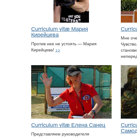
Сurriculum vitæ Мария
Сurri
Кирейцева
Мне оче
Против нее не устоять — Мария
Чувство
Кирейцева!
>>
станови
непере
Сurriculum vitæ Елена Санец
Сurric
Само
Представляем руководителя