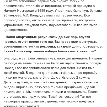
- Я часто вспоминаю первый Чемпионат России по
практической стрельбе из пистолета, который проходил в
Нижнем Новгороде в 1999 году. Участников было чуть больше
20 человек. А.И. Кондрух занял там первое место. Все
происходило так, как ты сказала: мы приехали, построили
упражнения, отсудили матч, поучаствовали, и все это было
одновременно.
- Ваши спортивные результаты до сих пор, спустя
несколько лет после того как Вы перестали выступать,
воспринимаются как рекорды, как цели для спортсменов.
Какая Ваша спортивная победа была самой тяжелой?
Благодарю за такое отношение к моим достижениям. Никакие
рекорды не вечны. У меня не было ни одной тяжелой победы.
Победы все воспринимаются легко для меня. Но вот был
такой случай. В один из дней съемок фильма про стрельбу
никак не мог стрельнуть Билл Дрилл быстрее 2 секунд.
Десяток дублей, то «чарлей» настреляю, то время большое.
Андрей Кирисенко, режиссер фильма предложил: «Давай
помолимся!». Мы прекратили съемки и помолились. После
этого сразу все получилось. Такой вот секретик! Так вот
некоторые православные стрелки, «не честно» получают
хорошие результаты.:)