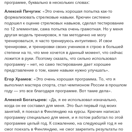
программе, буквально в нескольких словах:
Алексей Пичугин
: «Это очень хорошая попытка как-то
формализовать стрелковые навыки. Крючин системно
подошел к оценке стрелковых навыков, сделал тестирование
по 12 элементам, сама попытка очень грамотная. Но у меня
другая модель тренировок, я так методично не могу
тренироваться, я часто тренируюсь интуитивно. И свои
тренировки, и тренировки своих учеников я строю в большей
степени на то, что мне хочется в данный момент, что сейчас
ложится в руки. Поэтому сказать, что сильно использовал
программу – нет, но само тестирование дает хорошее
представление о том, какие навыки нужно улучшать».
Егор Храмов
: «Это очень хорошая программа. То, что я
выполнил мастера спорта, стал чемпионом России в прошлом
году — это все благодаря программе. Вот такие дела».
Алексей Богатырев:
«Да, я ее использовал изначально,
когда он ее составил для меня. Это был первый год моих
занятий, я поехал в Финляндию на курсы. Крючин написал
программу специально для меня, и я потом работал по этой
программе целый год. К сожалению, на следующий год я не
смог поехать в Финляндию, не смог закрепить результаты по