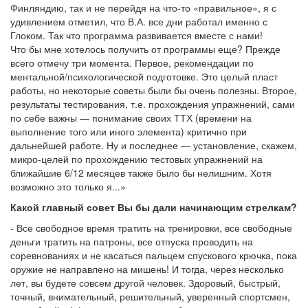
Финляндию, так и не перейдя на что-то «правильное», я с
удивлением отметил, что В.А. все дни работал именно с
Глоком. Так что программа развивается вместе с нами!
Что бы мне хотелось получить от программы еще? Прежде
всего отмечу три момента. Первое, рекомендации по
ментальной/психологической подготовке. Это целый пласт
работы, но некоторые советы были бы очень полезны. Второе,
результаты тестирования, т.е. прохождения упражнений, сами
по себе важны — понимание своих ТТХ (времени на
выполнение того или иного элемента) критично при
дальнейшей работе. Ну и последнее — установление, скажем,
микро-целей по прохождению тестовых упражнений на
ближайшие 6/12 месяцев также было бы нелишним. Хотя
возможно это только я...»
Какой главный совет Вы бы дали начинающим стрелкам?
- Все свободное время тратить на тренировки, все свободные
деньги тратить на патроны, все отпуска проводить на
соревнованиях и не касаться пальцем спускового крючка, пока
оружие не направлено на мишень! И тогда, через несколько
лет, вы будете совсем другой человек. Здоровый, быстрый,
точный, внимательный, решительный, уверенный спортсмен,