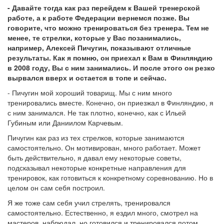
- Давайте тогда как раз перейдем к Вашей тренерской
работе, а к работе Федерации вернемся позже. Вы
говорите, что можно тренироваться без тренера. Тем не
менее, те стрелки, которые у Вас позанимались,
например, Алексей Пичугин, показывают отличные
результаты. Как я помню, он приехал к Вам в Финляндию
в 2008 году, Вы с ним занимались. И после этого он резко
вырвался вверх и остается в топе и сейчас.
- Пичугин мой хороший товарищ. Мы с ним много
тренировались вместе. Конечно, он приезжал в Финляндию, я
с ним занимался. Не так плотно, конечно, как с Ильей
Губиным или Даниилом Карчевым.
Пичугин как раз из тех стрелков, которые занимаются
самостоятельно. Он мотивирован, много работает. Может
быть действительно, я давал ему некоторые советы,
подсказывал некоторые конкретные направления для
тренировок, как готовиться к конкретному соревнованию. Но в
целом он сам себя построил.
Я же тоже сам себя учил стрелять, тренировался
самостоятельно. Естественно, я ездил много, смотрел на
мастеров, наблюдал, но готовился и тренировался потом