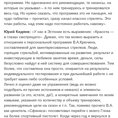
программе. Но однозначно его рекомендации, те нюансы, на
которые он указывал – я по ним тренируюсь и тренировался
весь год. Но нужно сказать, что программа это не панацея, не
чудо-таблетка – прочитал, сразу начал классно стрелять. Это
план работы, над этим надо постоянно работать самому».
Юрий Кидяев:
«У нас в Эстонии есть выражение: «Красота —
в глазах смотрящего». Думаю, что так можно выразить и
отношение к персональной программе В.А.Крючина,
составляемой для заинтересованных стрелков. Люди,
горящие стрельбой, мотивированные на развитие, результат и
инвестирующие в любимое занятие время, деньги, силы
безусловно найдут в ней систему для совершенствования. Тем
более, что составлена она просто, опирается на результаты
индивидуального тестирования и при дальнейшей работе с не
требует каких-либо особенных условий.
Лично я оценил даже не упражнения (ведь их можно
подобрать из прочих источников и немало) и элементы
разминки (а это, кстати, да!), а конкретные замечания по моим
навыкам, указания по количеству и объему тренировок,
рекомендуемые цели на сезон и т.п. Так, помимо прочего В.А.
как ценитель «Сфинкса» посоветовал перейти с моего Глока
на более спортивный пистолет. Когда через год я вернулся в