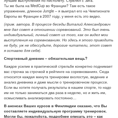
лучшие выступления по пистолету. Стрелял с Зига.
Ты же была на MedCup во Франции? Там есть такое
упражнение, длинное Jungle – я выиграл его на Чемпионате
Европы во Франции в 2007 году, у меня есть это видео.
(прим. автора. В процессе беседы Виталий Александрович
мне дал совет в отношении соревнований. Это был очень
индивидуальный, личный совет из того, как он видел мои
выступления на соревнованиях. Но здесь я этого приводить
не буду, уж не обессудьте, дорогие читатели, этот совет
я оставлю для себя).
Спортивный дневник – обязательная вещь?
Каждое усилие в практической стрельбе конкретно поднимает
вас строчка за строчкой в рейтинге на соревнованиях. Сюда
относится каждая минута тренировки вхолостую, ведение и
анализ дневника и даже мысли о тренировочном процессе.
Если вы хотите получать результаты в нашем спорте, то надо
им не только заниматься два раза в неделю, но и жить им,
осмысливать анализировать постоянно…
В анонсах Ваших курсов в Финляндии сказано, что Вы
составляете индивидуальную программу тренировок.
Могли бы, пожалуйста, подробнее описать это – как