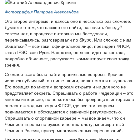
Фотография Петрова Александра
Это второе интервью, и далось оно в несколько раз сложнее.
Думаете о том, что сложно его найти, назначить беседу? –
совсем нет, в процессе интервью мы беседовали,
переписывались, разговаривали по Skype. Или сложно с ним
общаться? – все-таки, официальное лицо, президент ФПСР,
глава IPSC всея Руси. Напротив, он легко идет на контакт,
подробно объясняет, рассуждает, комментирует свою точку
зрения.
Сложнее всего было найти правильные вопросы. Крючин –
человек публичный, он пишет книги, пишет статьи в журналах.
Его позиция по многим вопросам открыта и ни для кого не
представляет секрета. Спрашивать о работе Федерации – это
многим интересно, но не хотелось бы превращать интервью в
аналог ежегодных встреч ФПСР, где все эти вопросы
поднимаются и обсуждаются с завидной регулярностью.
Спрашивать о спортивной карьере – мы все знаем, что он
Чемпион Европы по ружью и по пистолету, многократный
Чемпион России, призер многочисленных соревнований.
Что получилось в результате – читайте ниже. Интервью