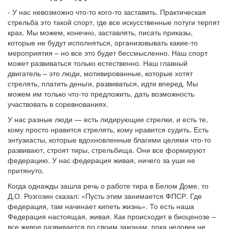
- У нас невозможно что-то кого-то заставить. Практическая
стрельба это такой спорт, где все искусственные потуги терпят
крах. Мы можем, конечно, заставлять, писать приказы,
которые не будут исполняться, организовывать какие-то
мероприятия – но все это будет бессмысленно. Наш спорт
может развиваться только естественно. Наш главный
двигатель – это люди, мотивированные, которые хотят
стрелять, платить деньги, развиваться, идти вперед. Мы
можем им только что-то предложить, дать возможность
участвовать в соревнованиях.
У нас разные люди — есть лидирующие стрелки, и есть те,
кому просто нравится стрелять, кому нравится судить. Есть
энтузиасты, которые вдохновленные благими целями что-то
развивают, строят тиры, стрельбища. Они все формируют
федерацию. У нас федерация живая, ничего за уши не
притянуто.
Когда однажды зашла речь о работе тира в Белом Доме, то
Д.О. Розгозин сказал: «Пусть этим занимается ФПСР. Где
федерация, там начинает кипеть жизнь». То есть наша
Федерация настоящая, живая. Как происходит в биоценозе –
все живое развивается по своим законам, пока человек не