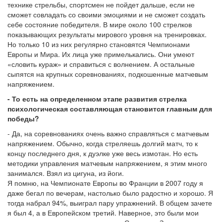
технике стрельбы, спортсмен не пойдет дальше, если не
сможет совладать со своими эмоциями и не сможет создать
себе состояние победителя. В мире около 100 стрелков
показывающих результаты мирового уровня на тренировках.
Но только 10 из них регулярно становятся Чемпионами
Европы и Мира. Их лица уже примелькались. Они умеют
«словить кураж» и справиться с волнением. А остальные
сыпятся на крупных соревнованиях, подкошенные матчевым
напряжением.
- То есть на определенном этапе развития стрелка
психологическая составляющая становится главным для
победы?
- Да, на соревнованиях очень важно справляться с матчевым
напряжением. Обычно, когда стреляешь долгий матч, то к
концу последнего дня, к дуэлке уже весь измотан. Но есть
методики управления матчевым напряжением, я этим много
занимался. Взял из цигуна, из йоги.
Я помню, на Чемпионате Европы во Франции в 2007 году я
даже бегал по вечерам, настолько было радостно и хорошо. Я
тогда набрал 94%, выиграл пару упражнений. В общем зачете
я был 4, а в Европейском третий. Наверное, это были мои