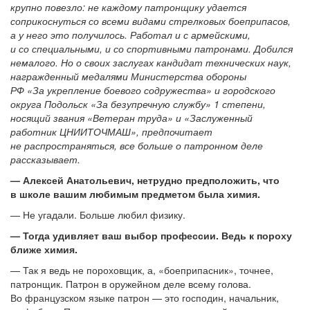
крупно повезло: не каждому патронщику удается
соприкоснуться со всеми видами стрелковых боеприпасов,
а у него это получилось. Работал и с армейскими,
и со специальными, и со спортивными патронами. Добился
немалого. Но о своих заслугах кандидат технических наук,
награжденный медалями Министерства обороны
РФ «За укрепление боевого содружества» и городского
округа Подольск «За безупречную службу» 1 степени,
носящий звания «Ветеран труда» и «Заслуженный
работник ЦНИИТОЧМАШ», предпочитает
не распространяться, все больше о патронном деле
рассказывает.
— Алексей Анатольевич, нетрудно предположить, что
в школе вашим любимым предметом была химия.
— Не угадали. Больше любил физику.
— Тогда удивляет ваш выбор профессии. Ведь к пороху
ближе химия.
— Так я ведь не пороховщик, а, «боеприпасник», точнее,
патронщик. Патрон в оружейном деле всему голова.
Во французском языке патрон — это господин, начальник,