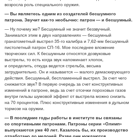
возросла роль специального оружия.
— Вы являетесь одним из создателей бесшумного
патрона. Звучит как-то необычно: патрон — и бесшумный.
— Ну почему же? Бесшумный не значит беззвучный.
Занимался этим в двух направлениях — бесшумный
гранатометный выстрел 35-го калибра и 7,62-мм бесшумный
пистолетный патрон СП-16. Мое последнее вложение
творческих сил. К бесшумным относятся дозвуковые
выстрелы, то есть когда звук напоминает хлопок,
и определить, откуда ведется стрельба, весьма
затруднительно. Он и называется — малого демаскирующего
действия. Бесшумный, беспламенный выстрел. За счет чего
снижается звук? В первую очередь за счет конструктивных
изменений в патроне, ведь за счет отсечки пороховых газов
внутри гильзы шумовой эффект от выстрела можно снизить
на 70 процентов. Плюс конструктивные изменения в дульном
тормозе на оружии.
— В последние годы работы в институте вы связаны
со спортивными патронами. Патроны серии «Олимп»
выпускаются уже 40 лет. Казалось бы, их производство
отработано до мелочей. Разве они нуждаются