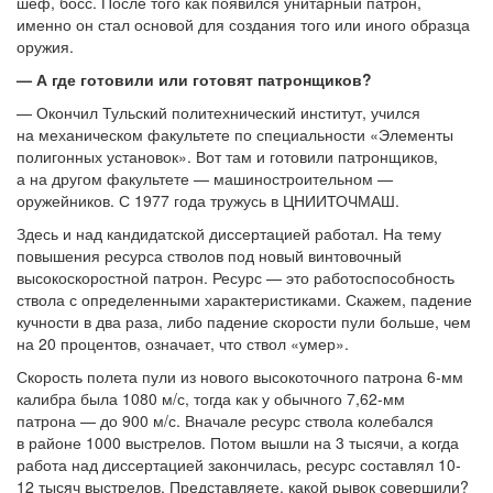
шеф, босс. После того как появился унитарный патрон,
именно он стал основой для создания того или иного образца
оружия.
— А где готовили или готовят патронщиков?
— Окончил Тульский политехнический институт, учился
на механическом факультете по специальности «Элементы
полигонных установок». Вот там и готовили патронщиков,
а на другом факультете — машиностроительном —
оружейников. С 1977 года тружусь в ЦНИИТОЧМАШ.
Здесь и над кандидатской диссертацией работал. На тему
повышения ресурса стволов под новый винтовочный
высокоскоростной патрон. Ресурс — это работоспособность
ствола с определенными характеристиками. Скажем, падение
кучности в два раза, либо падение скорости пули больше, чем
на 20 процентов, означает, что ствол «умер».
Скорость полета пули из нового высокоточного патрона 6-мм
калибра была 1080 м/с, тогда как у обычного 7,62-мм
патрона — до 900 м/с. Вначале ресурс ствола колебался
в районе 1000 выстрелов. Потом вышли на 3 тысячи, а когда
работа над диссертацией закончилась, ресурс составлял 10-
12 тысяч выстрелов. Представляете, какой рывок совершили?