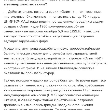
в усовершенствовании?
— Действительно, патроны серии «Олимп» — винтовочные,
пистолетные, биатлонные — появились в конце 70-х годов.
ЦНИИТОЧМАШ тогда решил поставленную перед ним задачу
создать к Олимпиаде-1980 конкурентоспособные
отечественные патроны калибра 5,6 мм (.22LR), имеющие
высокую точность стрельбы и не уступающие патронам
ведущих зарубежных фирм.
А еще институт тогда разработал новую морозоустойчивую
баллистическую смазку для стрельбы при отрицательной
температуре, благодаря которой пули патронов «Олимп-БИ»
имели существенно меньшее рассеивание, чем пули патронов
иностранных фирм. И на зимней Олимпиады советские
биатлонисты произвели фурор.
Так что история у наших патронов богатая. Но время идет, все
развивается, меняются упражнения по стрельбе, требования
к спортивным патронам, которые устанавливает Постоянная
международная комиссия (ПМК) Брюссельской конвенции.
Скажем, в 2000-х годах только к биатлонным патронам
требования изменялись трижды. Вводили ограничения
по массе пули, по ее скорости. То есть менялась вся