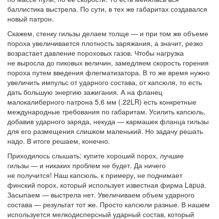
баллистика выстрела. По сути, в тех же габаритах создавался
новый патрон.
Скажем, стенку гильзы делаем толще — и при том же объеме
пороха увеличивается плотность заряжания, а значит, резко
возрастает давление пороховых газов. Чтобы нагрузка
не выросла до пиковых величин, замедляем скорость горения
пороха путем введения флегматизатора. В то же время нужно
увеличить импульс от ударного состава, от капсюля, то есть
дать большую энергию зажигания. А на фланец
малокалиберного патрона 5,6 мм (.22LR) есть конкретные
международные требования по габаритам. Усилить капсюль,
добавив ударного заряда, некуда — кармашек фланца гильзы
для его размещения слишком маленький. Но задачу решать
надо. В итоге решаем, конечно.
Приходилось слышать: купите хороший порох, лучшие
гильзы — и никаких проблем не будет. Да ничего
не получится! Наш капсюль, к примеру, не поднимает
финский порох, который использует известная фирма Lapua.
Засыпаем — выстрела нет. Увеличиваем объем ударного
состава — результат тот же. Просто капсюли разные. В нашем
используется мелкодисперсный ударный состав, который