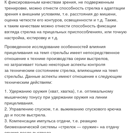
К фиксированным качествам зрения, не подверженным
тренировке, можно отнести способность стрелка к адаптации
зрения к внешним условиям, т.е. расстояния до мишени,
оценка четкости его контуров, освещенности и т.д. Также,
к таким качествам можно отнести способность фиксации
взгляда стрелка на прицельных приспособлениях, или точную
настройка, юстировку и т.д.
Проведенное исследование особенностей влияния
прицеливания на темп стрельбы имеет непосредственное
отношение к технике производства серии выстрелов,
но затрагивает только некоторые аспекты контроля
за техническим состоянием стрелка, влияющими на темп
стрельбы. Данные аспекты имеют отношение к следующим
техническим действиям:
Удержанию оружия (хват, хватка), т.е. оптимальному
мышечному тонусу при удержании оружия на линии
прицеливания.
Управлению спуском, т.е. выжиманию спускового крючка
до и после выстрела.
Компенсации импульса отдачи, т.е. реакцию
биомеханической системы «стрелок — оружие» на отдачу
оружия после выстрела.