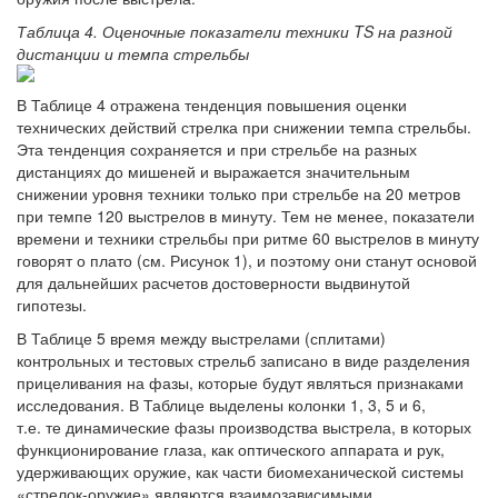
Таблица 4. Оценочные показатели техники TS на разной
дистанции и темпа стрельбы
В Таблице 4 отражена тенденция повышения оценки
технических действий стрелка при снижении темпа стрельбы.
Эта тенденция сохраняется и при стрельбе на разных
дистанциях до мишеней и выражается значительным
снижении уровня техники только при стрельбе на 20 метров
при темпе 120 выстрелов в минуту. Тем не менее, показатели
времени и техники стрельбы при ритме 60 выстрелов в минуту
говорят о плато (см. Рисунок 1), и поэтому они станут основой
для дальнейших расчетов достоверности выдвинутой
гипотезы.
В Таблице 5 время между выстрелами (сплитами)
контрольных и тестовых стрельб записано в виде разделения
прицеливания на фазы, которые будут являться признаками
исследования. В Таблице выделены колонки 1, 3, 5 и 6,
т.е. те динамические фазы производства выстрела, в которых
функционирование глаза, как оптического аппарата и рук,
удерживающих оружие, как части биомеханической системы
«стрелок-оружие» являются взаимозависимыми.