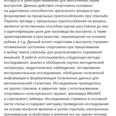
аппарата и фиксации внимания для выполнения серии
выстрелов. Данные действия спортсмена основаны
на адаптивных способностях зрительного аппарата при
фокусировке на прицельных приспособлениях при стрельбе.
Перенос взгляда с прицельных приспособлений на мишень
является естественным способом оценки расстояния до нее
и идентификации цели для производства выстрела, а также
ориентировании в пространстве, перемещения на огневом
рубеже и т.д. Данный аспект подготовки к выстрелу отражает
оптимальное состояние спортсмена при прицеливании
и выбор темпа стрельбы для результативного поражения
мишеней. В работе использовались следующие методы
исследования: анализ и обобщение научно-методической
литературы, педагогическое наблюдение, тестирование,
инструментальное исследование, обобщение полученной
информации и формализация полученных данных для
математической статистики. Исследование проводилось
на группе стрелков, в закрытом тире с использованием
спортивного огнестрельного оружия, тренажера MantisX
и стрелкового таймера. Исследование отражено в основной
части статьи и содержит методику проведения исследования
на основе контроля времени и ритма стрельбы электронным
тренажерным устройством и влияния его на оценку техники