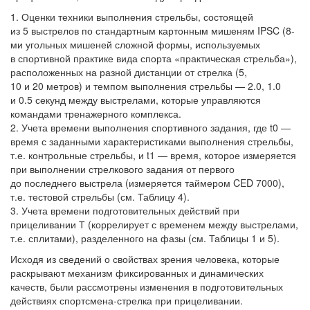
Оценки техники выполнения стрельбы, состоящей
из 5 выстрелов по стандартным картонным мишеням IPSC (8-
ми угольных мишеней сложной формы, используемых
в спортивной практике вида спорта «практическая стрельба»),
расположенных на разной дистанции от стрелка (5,
10 и 20 метров) и темпом выполнения стрельбы — 2.0, 1.0
и 0.5 секунд между выстрелами, которые управляются
командами тренажерного комплекса.
Учета времени выполнения спортивного задания, где t0 —
время с заданными характеристиками выполнения стрельбы,
т.е. контрольные стрельбы, и t1 — время, которое измеряется
при выполнении стрелкового задания от первого
до последнего выстрела (измеряется таймером CED 7000),
т.е. тестовой стрельбы (см. Таблицу 4).
Учета времени подготовительных действий при
прицеливании Т (коррелирует с временем между выстрелами,
т.е. сплитами), разделенного на фазы (см. Таблицы 1 и 5).
Исходя из сведений о свойствах зрения человека, которые
раскрывают механизм фиксированных и динамических
качеств, были рассмотрены изменения в подготовительных
действиях спортсмена-стрелка при прицеливании.