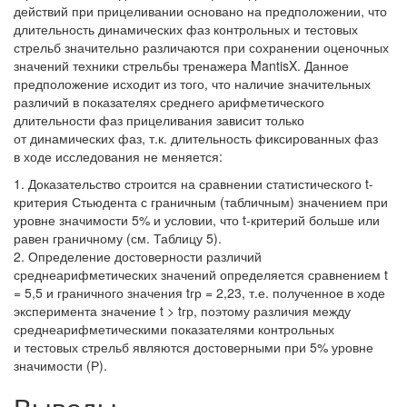
действий при прицеливании основано на предположении, что
длительность динамических фаз контрольных и тестовых
стрельб значительно различаются при сохранении оценочных
значений техники стрельбы тренажера MantisX. Данное
предположение исходит из того, что наличие значительных
различий в показателях среднего арифметического
длительности фаз прицеливания зависит только
от динамических фаз, т.к. длительность фиксированных фаз
в ходе исследования не меняется:
Доказательство строится на сравнении статистического t-
критерия Стьюдента с граничным (табличным) значением при
уровне значимости 5% и условии, что t-критерий больше или
равен граничному (см. Таблицу 5).
Определение достоверности различий
среднеарифметических значений определяется сравнением t
= 5,5 и граничного значения tгр = 2,23, т.е. полученное в ходе
эксперимента значение t > tгр, поэтому различия между
среднеарифметическими показателями контрольных
и тестовых стрельб являются достоверными при 5% уровне
значимости (Р).