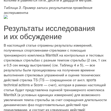
колонке и равняется пяти, десяти и двадцати метрам.
Таблица 3. Пример записи результатов проведения
эксперимента
Результаты исследования
и их обсуждение
В настоящей статье отражены результаты измерений,
полученных спортсменами-стрелками с помощью
тренажерного комплекса MantisX на контрольных и тестовых
стрелковых стрельбах с разным темпом стрельбы (2 сек, 1 сек
и 0,5 сек между выстрелами) (см. Таблицу 4 и 5), — все
результаты были проецированы на получение времени
выполнения стрелковых упражнений и оценке технических
действий стрелка TS (TS — сокращенное от англ. sports
technical actions и Score — счет), которая в рамках настоящей
статьи будет представлена оценкой тренажерного комплекса
MantisX (в условных единицах измерения) для возможного
увеличения темпа стрельбы за счет сокращения длительности
динамических фаз подготовительных действий при
прицеливании, и состоит из следующих действий: