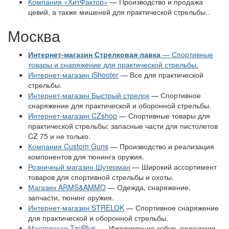
Компания «ХитФактор»
— Производство и продажа
цевий, а также мишеней для практической стрельбы..
Москва
Интернет-магазин Стрелковая лавка
— Спортивные
товары и снаряжение для практической стрельбы.
Интернет-магазин iShooter
— Все для практической
стрельбы.
Интернет-магазин Быстрый стрелок
— Спортивное
снаряжение для практической и оборонной стрельбы.
Интернет-магазин CZshop
— Спортивные товары для
практической стрельбы: запасные части для пистолетов
CZ 75 и не только.
Компания Custom Guns
— Производство и реализация
компонентов для тюнинга оружия.
Розничный магазин Шутерман
— Широкий ассортимент
товаров для спортивной стрельбы и охоты.
Магазин ARMS&AMMO
— Одежда, снаряжение,
запчасти, тюнинг оружия.
Интернет-магазин STRELOK
— Спортивное снаряжение
для практической и оборонной стрельбы.
Мастерская TacPlus
— Изготовление кобур, подсумков