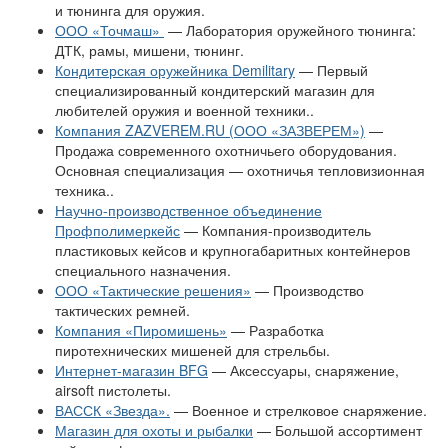
и тюнинга для оружия.
ООО «Точмаш»
— Лаборатория оружейного тюнинга:
ДТК, рамы, мишени, тюнинг.
Кондитерская оружейника Demilitary
— Первый
специализированный кондитерский магазин для
любителей оружия и военной техники..
Компания ZAZVEREM.RU (ООО «ЗАЗВЕРЕМ»)
—
Продажа современного охотничьего оборудования.
Основная специализация — охотничья тепловизионная
техника..
Научно-производственное объединение
Профполимеркейс
— Компания-производитель
пластиковых кейсов и крупногабаритных контейнеров
специального назначения.
ООО «Тактические решения»
— Производство
тактических ремней.
Компания «Пиромишень»
— Разработка
пиротехнических мишеней для стрельбы.
Интернет-магазин BFG
— Аксессуары, снаряжение,
airsoft пистолеты.
ВАССК «Звезда».
— Военное и стрелковое снаряжение.
Магазин для охоты и рыбалки
— Большой ассортимент