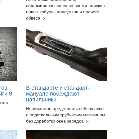
сформировавшиеся во время поисков
новых кобуры, подсумков и прочего
обвеса.
>>
тов
В стандарте и стандарт-
йги 9
мануале побеждают
напильники
нтов
Невозможно представить себе классы
с подствольным трубчатым магазином
без доработки окна зарядки.
>>