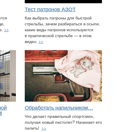
Тест патронов АЗОТ
ются
Как выбрать патроны для быстрой
де,
стрельбы, зачем разбираться в осыпи,
ве.
>>
какие виды патронов используются
в практической стрельбе — в этом
видео.
>>
ной
Обработать напильником…
4
Что делает правильный спортсмен,
получая новый пистолет? Начинает его
пилить!
>>