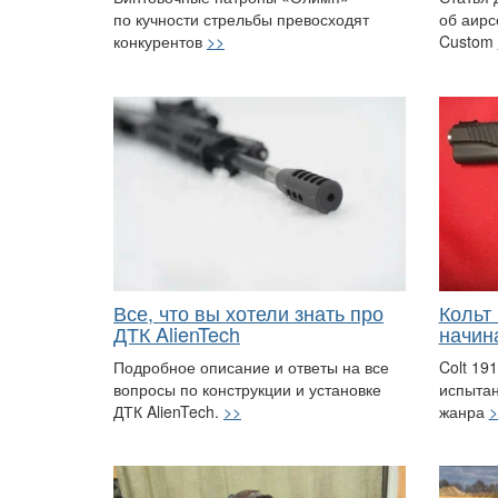
по кучности стрельбы превосходят
об аирс
конкурентов
>>
Custom
Все, что вы хотели знать про
Кольт 
ДТК AlienTech
начин
Подробное описание и ответы на все
Colt 19
вопросы по конструкции и установке
испытан
ДТК AlienTech.
>>
жанра
>