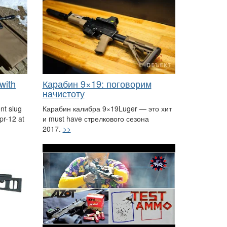
with
Карабин 9×19: поговорим
начистоту
nt slug
Карабин калибра 9×19Luger — это хит
pr-12 at
и must have стрелкового сезона
2017.
>>