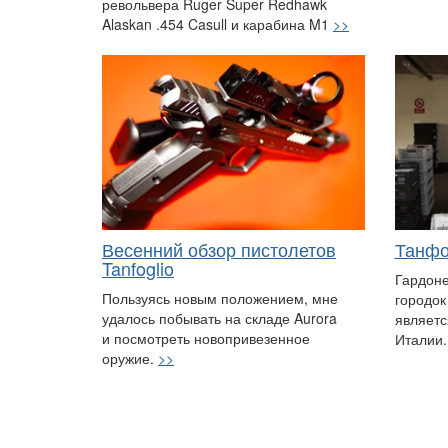
револьвера Ruger Super Redhawk
Alaskan .454 Casull и карабина M1
>>
Весенний обзор пистолетов
Танфо
Tanfoglio
Гардон
Пользуясь новым положением, мне
городок
удалось побывать на складе Aurora
являетс
и посмотреть новопривезенное
Италии
оружие.
>>