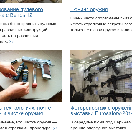
рование пулевого
Тюнинг оружия
на с Вепрь 12
Очень часто спортсмены пыта
еста было сравнить пулевые
искать стрелковые секреты вез
 различных конструкций
только не в своих руках и голо
чность на различный
иях.
>>
о-технологиях, почте
Фоторепортаж с оружей
и и чистке оружия
выставки Eurosatory-201
мнение, что чистка оружия —
В середине июня под Парижем
мая стрелками процедура.
>>
прошла очередная выставка