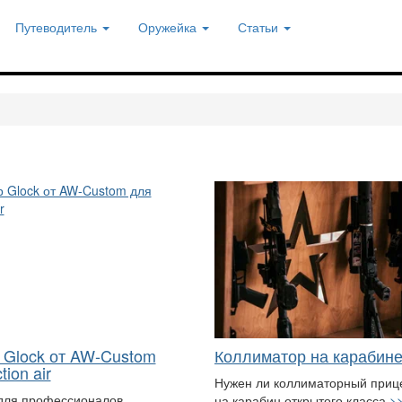
Путеводитель
Оружейка
Статьи
 Glock от AW-Custom
Коллиматор на карабин
tion air
Нужен ли коллиматорный приц
для профессионалов
на карабин открытого класса
>