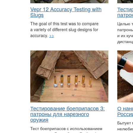
Vepr 12 Accuracy Testing with
Тести
Slugs
патро
The goal of this test was to compare
Целью т
a variety of different slug designs for
патроны
accuracy.
>>
и их ку
дистанц
Тестирование боеприпасов 3:
О нан
патроны для нарезного
Росси
оружия
Бытует 
Тест боеприпасов с использованием
нелюби