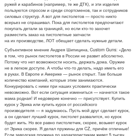
ружей и карабинов (например, те же ДТК), и эти изделия
пользуются спросом и среди спортсменов, так и сотрудников
силовых структур. А вот для пистолетов — просто никто
всерьез не спрашивал. Пока для пистолетов предпочитают
покупать детали за границей, но если кто-то захочет
разместить заказ на пистолетные запчасти
на их производстве, ЛОТ обещает сделать нужные детали.
Субъективное мнение Андрея Шипицина, Custom Guns: «Дело
в том, что рынок пистолетов в России не развит абсолютно.
Потому что нет возможности носить, держать дома. Оружие
не в легком доступе. А чтобы что-то делать, надо иметь его
в руках. В Европе и Америке — рынок открыт. Там больше
количество компаний, которые этим занимаются.
Конкурировать с ними при наших условиях практически
невозможно. Вот если ситуация измениться — начнется такое
мама родная! И недоверие конечно — присутствует. Купить
курок у Эрика или купить курок от российского
производителя — я задумаюсь. Пусть мой друг сделает курок,
а он сделает лучший курок, пистолет развалится, но курок
будет жить. Но все равно пистолетчик, скорее, возьмет курок
от Эрика скорее. Я делал пружины для CZ, причём отличные!
Если заводская пружина по характеристикам живет 5 тысяч