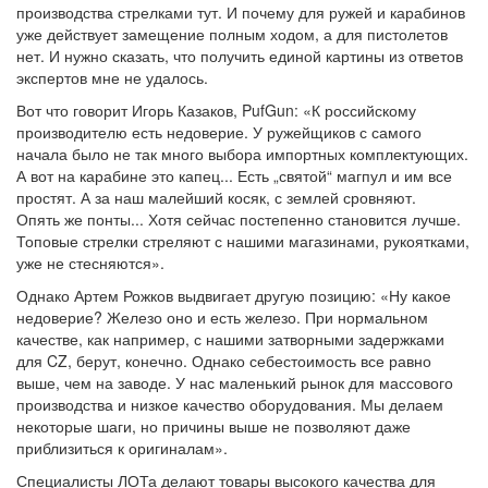
производства стрелками тут. И почему для ружей и карабинов
уже действует замещение полным ходом, а для пистолетов
нет. И нужно сказать, что получить единой картины из ответов
экспертов мне не удалось.
Вот что говорит Игорь Казаков, PufGun: «К российскому
производителю есть недоверие. У ружейщиков с самого
начала было не так много выбора импортных комплектующих.
А вот на карабине это капец... Есть „святой“ магпул и им все
простят. А за наш малейший косяк, с землей сровняют.
Опять же понты... Хотя сейчас постепенно становится лучше.
Топовые стрелки стреляют с нашими магазинами, рукоятками,
уже не стесняются».
Однако Артем Рожков выдвигает другую позицию: «Ну какое
недоверие? Железо оно и есть железо. При нормальном
качестве, как например, с нашими затворными задержками
для CZ, берут, конечно. Однако себестоимость все равно
выше, чем на заводе. У нас маленький рынок для массового
производства и низкое качество оборудования. Мы делаем
некоторые шаги, но причины выше не позволяют даже
приблизиться к оригиналам».
Специалисты ЛОТа делают товары высокого качества для