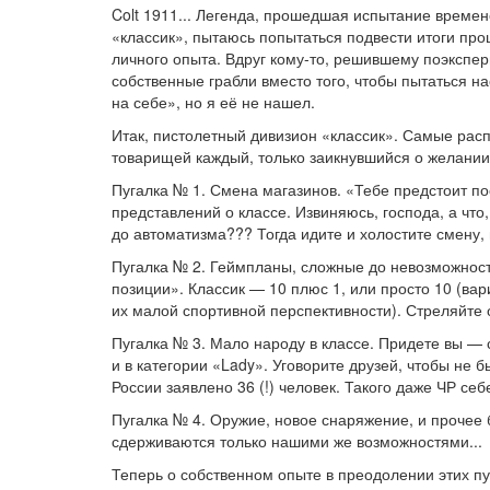
Colt 1911... Легенда, прошедшая испытание времен
«классик», пытаюсь попытаться подвести итоги про
личного опыта. Вдруг кому-то, решившему поэкспери
собственные грабли вместо того, чтобы пытаться на
на себе», но я её не нашел.
Итак, пистолетный дивизион «классик». Самые рас
товарищей каждый, только заикнувшийся о желании
Пугалка № 1. Смена магазинов. «Тебе предстоит п
представлений о классе. Извиняюсь, господа, а что
до автоматизма??? Тогда идите и холостите смену,
Пугалка № 2. Геймпланы, сложные до невозможности
позиции». Классик — 10 плюс 1, или просто 10 (ва
их малой спортивной перспективности). Стреляйте 
Пугалка № 3. Мало народу в классе. Придете вы — с
и в категории «Lady». Уговорите друзей, чтобы не
России заявлено 36 (!) человек. Такого даже ЧР себ
Пугалка № 4. Оружие, новое снаряжение, и прочее 
сдерживаются только нашими же возможностями...
Теперь о собственном опыте в преодолении этих пу