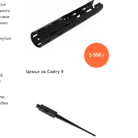
ссе
ького
 свои
рено
инутых
5 950
Цевье на Сайгу 9
ой
у
ле,
убка