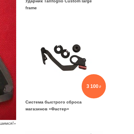
Ударник Tanfoglio Custom large
frame
3 100
Система быстрого сброса
магазинов «Фастер»
вшимся!»