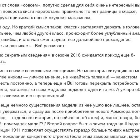
л от слова «совсем», попутно сделав для себя очень интересный вы
л поворота кисти наработаны правильно, то нет разницы в классе,
 рука привыкла к новым «худым» магазинам.
ду. Но краткий смысл таков: классик заставляет держать в голове
льнее, чем любой другой класс, происходит более углубленный ана
а ошибка, и стоячая смена рушит все дальнейшее прохождение —
 ли развивает... Всё развивает.
но секретным сведениям в сезоне 2018 ожидается приход еще 8-
ть.
ктив в связи с возможными санкциями. Не мониторил ситуацию по 
более низким — личное мнение, не кидайтесь тапками! — качеством
есть постоянно, а теперь еще и Bul готовы перекрыть потребность
жно, магазины ко всем моделям подходят одни и те же. А уж про о
 в зависимости от предпочтений.
 и еще немного существования модели из нее ушло все лишнее, ост
ог удержаться, и сразу же после приобретения нового Армскора пол
ид — отдельная история, но сейчас не об этом) и, мягко говоря, б
: почему так мало??? Второй вопрос был: а зачем тогда на Шэдоу 
укции 1911 позволяет осуществлять гораздо больше тонких настрое
 пожелания конкретного стрелка (если этим заморачиваться, конеч