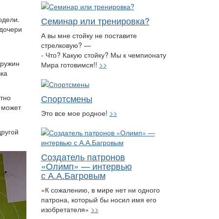
Семинар или тренировка?
одели.
 дочери
А вы мне стойку не поставите
стрелковую? —
- Что? Какую стойку? Мы к чемпионату
пружин
Мира готовимся!!
>>
вка
Спортсмены
тно
о может
Это все мое родное!
>>
другой
Создатель патронов
«Олимп» — интервью
с А.А.Багровым
«К сожалению, в мире нет ни одного
патрона, который бы носил имя его
изобретателя»
>>