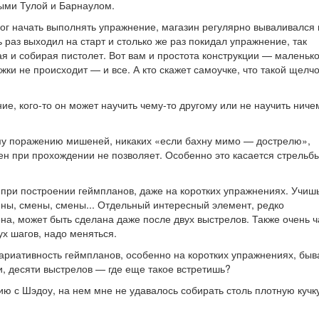
ыми Тулой и Барнаулом.
смог начать выполнять упражнение, магазин регулярно вываливался
 раз выходил на старт и столько же раз покидал упражнение, так
я и собирая пистолет. Вот вам и простота конструкции — маленько
ки не происходит — и все. А кто скажет самоучке, что такой щелчо
ние, кого-то он может научить чему-то другому или не научить ниче
ому поражению мишеней, никаких «если бахну мимо — дострелю»,
ен при прохождении не позволяет. Особенно это касается стрельб
) при построении геймпланов, даже на коротких упражнениях. Учиш
ены, смены, смены... Отдельный интересный элемент, редко
на, может быть сделана даже после двух выстрелов. Также очень ч
х шагов, надо меняться.
ариативность геймпланов, особенно на коротких упражнениях, быва
и, десяти выстрелов — где еще такое встретишь?
ию с Шэдоу, на нем мне не удавалось собирать столь плотную кучку