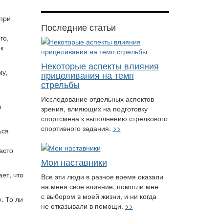
 при
Последние статьи
го,
к
Некоторые аспекты влияния
му,
прицеливания на темп
стрельбы
Исследование отдельных аспектов
ы
зрения, влияющих на подготовку
спортсмена к выполнению стрелкового
спортивного задания.
>>
ься
асто
Мои наставники
ет, что
Все эти люди в разное время оказали
на меня свое влияние, помогли мне
с выбором в моей жизни, и ни когда
. То ли
не отказывали в помощи.
>>