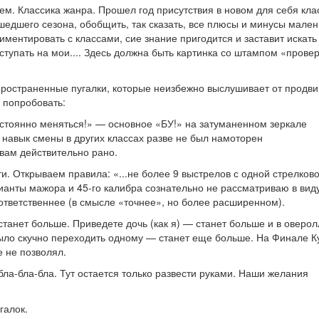
ем. Классика жанра. Прошел год присутствия в новом для себя кла
шедшего сезона, обобщить, так сказать, все плюсы и минусы мален
ментировать с классами, сие знание пригодится и заставит искать
ступать на мои.... Здесь должна быть картинка со штампом «прове
пространенные пугалки, которые неизбежно выслушивает от продв
 попробовать:
остоянно меняться!» — основное «БУ!» на затуманенном зеркале
, навык смены в других классах разве не был намоторен
 вам действительно рано.
. Открываем правила: «...не более 9 выстрелов с одной стрелков
рианты мажора и 45-го калибра сознательно не рассматриваю в вид
ответственнее (в смысле «точнее», но более расширенном).
танет больше. Приведете дочь (как я) — станет больше и в оверол
 было скучно переходить одному — станет еще больше. На Финале К
е не позволял.
бла-бла-бла. Тут остается только развести руками. Наши желания
галок.