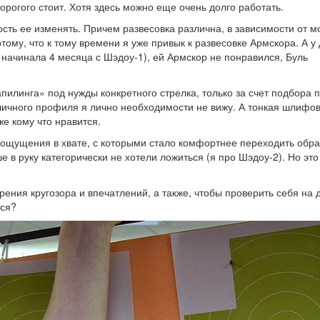
рогого стоит. Хотя здесь можно еще очень долго работать.
сть ее изменять. Причем развесовка различна, в зависимости от м
отому, что к тому времени я уже привык к развесовке Армскора. А у
начинала 4 месяца с Шэдоу-1), ей Армскор не понравился, Буль
илинга» под нужды конкретного стрелка, только за счет подбора 
личного профиля я лично необходимости не вижу. А тонкая шлифо
же кому что нравится.
ощущения в хвате, с которыми стало комфортнее переходить обра
е в руку категорически не хотели ложиться (я про Шэдоу-2). Но эт
ения кругозора и впечатлений, а также, чтобы проверить себя на 
тся?