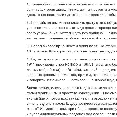
1. Трудностей со сменами я не заметил. Не замети
если траектория движения магазина к рукояти и уго
достаточно нескольких десятков повторений, чтобы
2. Про геймпланы можно сложить долгую хвалебную о
упражнение и хорошо считать до десяти гораздо си
всего упражнения. Метод кнута без пряника — одн
заставляет предельно мобилизоваться. А это, знаете
3. Народ в класс прибывает и прибывает. По страш
10 стрелков. Класс растет, и это не может не радова
4. Радует доступность и отсутствие плохих перспе
1911 производителей Norinco и Taurus (в связи с 
металлообработки), но Armskor, который в продаже 
в разных ценовых сегментах, причем, что немалова
и говорить нет смысла — есть все и на любой вкус,
Впечатления, сложившиеся за год: все-таки за век
голый практицизм и простота конструкции. Я не см
внутрь (как я потом восстанавливал первозданный в
сильно удивлен после Шэдоу количеством запчастей
много? И вместе с тем, при общей простоте констр
и супериндивидуальных подгонок под особенности и