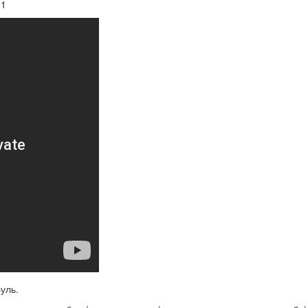
11
уль.