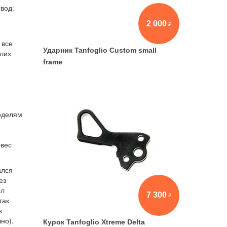
вод:
2 000
 все
Ударник Tanfoglio Custom small
лиз
frame
моделям
бвес
ался
ез
ыл
7 300
так
к
но).
Курок Tanfoglio Xtreme Delta