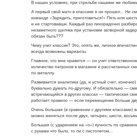
В наших условиях, при стрельбе нашими же любим
А первый свой матч в классике я не прошел... Не 
команде «Зарядить, приготовиться!» Пять или шесть
и не стартовавши. Каждый раз лихорадочно разбира
незаметного щелчка при установке затворной задерж
обязан быть???
Чему учит классик? Это, опять же, личное впечатле
всегда возможны варианты.
Главное, что мне нравится — он учит ответственн
количество патронов в магазине и рассчитанных см
по металлу.
Развивается аналитика (да, и устный счет, конечно
буквально думать по-другому. И обязательно — см
встречающийся в других классах — тактическая сме
работает правило — если перемещение больше дву
Очень большая (в сравнении с другими классами) в
можно меняться после двух, четырех, шести, восьм
Большая (с ударением на «о») кучность по сравнен
с руками что было, то ли с пистолетом...