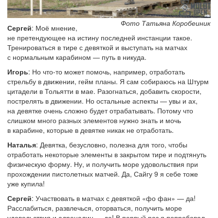
Фото Татьяна Коробеиник
Сергей
: Моё мнение,
не претендующее на истину последней инстанции такое.
Тренироваться в тире с девяткой и выступать на матчах
с нормальным карабином — путь в никуда.
Игорь
: Но что-то может помочь, например, отработать
стрельбу в движении, гейм планы. Я сам собираюсь на Штурм
цитадели в Тольятти в мае. Разогнаться, добавить скорости,
пострелять в движении. Но остальные аспекты — увы и ах,
на девятке очень сложно будет отрабатывать. Потому что
слишком много разных элементов нужно знать и мочь
в карабине, которые в девятке никак не отработать.
Наталья
: Девятка, безусловно, полезна для того, чтобы
отработать некоторые элементы в закрытом тире и подтянуть
физическую форму. Ну, и получить море удовольствия при
прохождении пистолетных матчей. Да, Сайгу 9 я себе тоже
уже купила!
Сергей
: Участвовать в матчах с девяткой «фо фан» — да!
Расслабиться, развлечься, оторваться, получить море
удовольствия и адреналин — да! В первый раз я попробовал