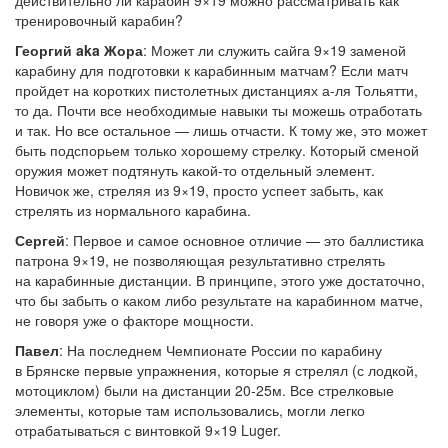
действительно ли карабин 9×19 можно рассматривать как
тренировочный карабин?
Георгий aka Жора
: Может ли служить сайга 9×19 заменой
карабину для подготовки к карабинным матчам? Если матч
пройдет на коротких пистолетных дистанциях а-ля Тольятти,
то да. Почти все необходимые навыки ты можешь отработать
и так. Но все остальное — лишь отчасти. К тому же, это может
быть подспорьем только хорошему стрелку. Который сменой
оружия может подтянуть какой-то отдельный элемент.
Новичок же, стреляя из 9×19, просто успеет забыть, как
стрелять из нормального карабина.
Сергей
: Первое и самое основное отличие — это баллистика
патрона 9×19, не позволяющая результативно стрелять
на карабинные дистанции. В принципе, этого уже достаточно,
что бы забыть о каком либо результате на карабинном матче,
не говоря уже о факторе мощности.
Павел
: На последнем Чемпионате России по карабину
в Брянске первые упражнения, которые я стрелял (с лодкой,
мотоциклом) были на дистанции 20-25м. Все стрелковые
элементы, которые там использовались, могли легко
отрабатываться с винтовкой 9×19 Luger.