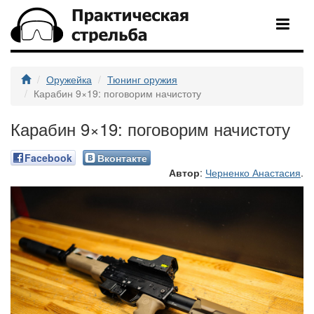
Оружейка
Тюнинг оружия
Карабин 9×19: поговорим начистоту
Карабин 9×19: поговорим начистоту
Facebook
Вконтакте
Автор
:
Черненко Анастасия
.