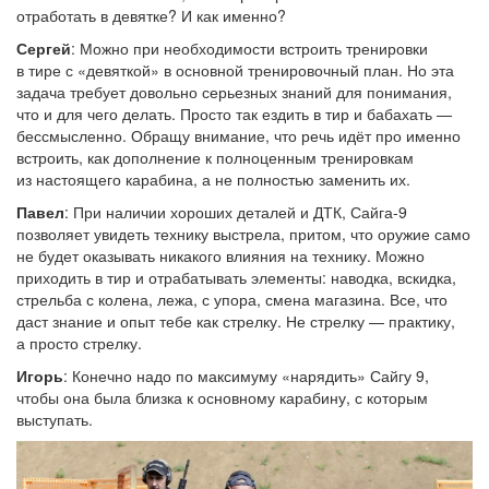
отработать в девятке? И как именно?
Сергей
: Можно при необходимости встроить тренировки
в тире с «девяткой» в основной тренировочный план. Но эта
задача требует довольно серьезных знаний для понимания,
что и для чего делать. Просто так ездить в тир и бабахать —
бессмысленно. Обращу внимание, что речь идёт про именно
встроить, как дополнение к полноценным тренировкам
из настоящего карабина, а не полностью заменить их.
Павел
: При наличии хороших деталей и ДТК, Сайга-9
позволяет увидеть технику выстрела, притом, что оружие само
не будет оказывать никакого влияния на технику. Можно
приходить в тир и отрабатывать элементы: наводка, вскидка,
стрельба с колена, лежа, с упора, смена магазина. Все, что
даст знание и опыт тебе как стрелку. Не стрелку — практику,
а просто стрелку.
Игорь
: Конечно надо по максимуму «нарядить» Сайгу 9,
чтобы она была близка к основному карабину, с которым
выступать.