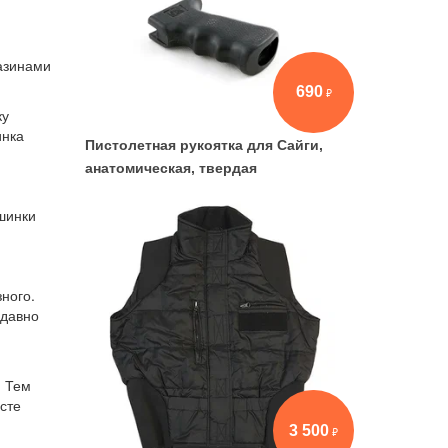
газинами
690
ку
инка
Пистолетная рукоятка для Сайги,
анатомическая, твердая
шинки
ного.
 давно
. Тем
сте
3 500