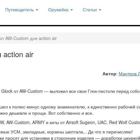
Путеводитель
Оружейка
Статьи
от AW-Custom для action air
action air
Автор
:
Мантров 
ру Glock от AW-Custom — выложил все свои Глок-пистоли перед собо
пришел к полюс-минус одному знаменателю, к единственно рабочей с
жно дешевле и проще. Вот собственно и все.
W, AW-Custom, ARMY и киты от Airsoft Sugeon, UAC, Red Wolf Cust
ые УСМ, закладные, корзины шептала... Да что я перечисляю!
ки просят для установки в сторонние изделия — доработки шкурко