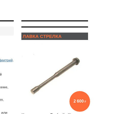
ЛАВКА СТРЕЛКА
Дмитрий
.
й
хеме,
om.
2 600
й или