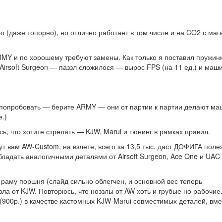
убо (даже топорно), но отлично работает в том числе и на CO2 с ма
MY и по хорошему требуют замены. Как только я поставил пружин
irsoft Surgeоn — паззл сложилося — вырос FPS (на 11 ед.) и маш
на попробовать — берите ARMY — они от партии к партии делают ма
е.)
ь, что хотите стрелять — KJW, Marui и тюнинг в рамках правил.
т вам AW-Custom, на взлете, всего за 13,5 тыс. даст ДОФИГА полез
ладать аналогичными деталями от Airsoft Surgeon, Ace One и UAC
 раму поршня (слайд сильно облегчен, и основной вес теперь
зла от KJW. Повторюсь, что ноззлы от AW хоть и грубые но рабочие
(900р.) в качестве кастомных KJW-Marui совместимых деталей, вме