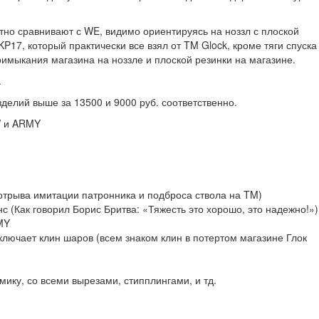
тно сравнивают с WE, видимо ориентируясь на ноззл с плоской
P17, который практически все взял от TM Glock, кроме тяги спуска
римыкания магазина на ноззле и плоской резинки на магазине.
.
изделий выше за 13500 и 9000 руб. соответственно.
W и ARMY
отрыва имитации патронника и подброса ствола на TM)
 (Как говорил Борис Бритва: «Тяжесть это хорошо, это надежно!»)
MY
лючает клин шаров (всем знаком клин в потертом магазине Глок
ику, со всеми вырезами, стипплингами, и тд.