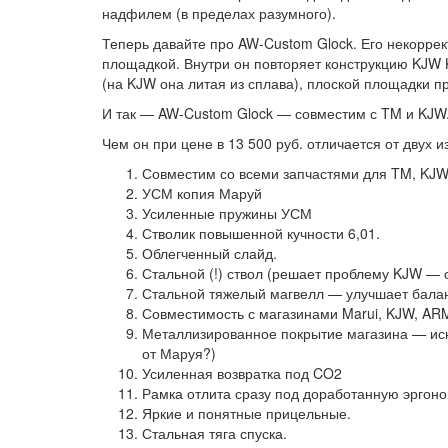
надфилем (в пределах разумного).
Теперь давайте про AW-Custom Glock. Его некоррек
площадкой. Внутри он повторяет конструкцию KJW K
(на KJW она литая из сплава), плоской площадки п
И так — AW-Custom Glock — совместим с TM и KJW
Чем он при цене в 13 500 руб. отличается от двух 
Совместим со всеми запчастями для TM, KJ
УСМ копия Маруй
Усиленные пружины УСМ
Стволик повышенной кучности 6,01.
Облегченный слайд.
Стальной (!) ствол (решает проблему KJW — 
Стальной тяжелый магвелл — улучшает баланс
Совместимость с магазинами Marui, KJW, AR
Металлизированное покрытие магазина — иск
от Маруя?)
Усиленная возвратка под CO2
Рамка отлита сразу под доработанную эргоном
Яркие и понятные прицельные.
Стальная тяга спуска.