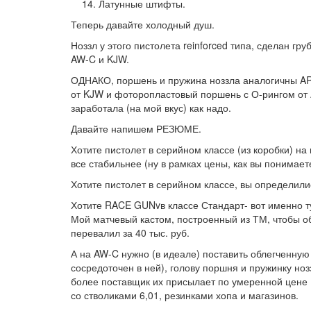
Латунные штифты.
Теперь давайте холодный душ.
Ноззл у этого пистолета reinforced типа, сделан гр
AW-C и KJW.
ОДНАКО, поршень и пружина ноззла аналогичны AR
от KJW и фоторопластовый поршень с О-рингом от A
заработала (на мой вкус) как надо.
Давайте напишем РЕЗЮМЕ.
Хотите пистолет в серийном классе (из коробки) 
все стабильнее (ну в рамках цены, как вы понимает
Хотите пистолет в серийном классе, вы определилис
Хотите RACE GUNvв классе Стандарт- вот именно ту
Мой матчевый кастом, построенный из ТМ, чтобы об
перевалил за 40 тыс. руб.
А на AW-C нужно (в идеале) поставить облегченную
сосредоточен в ней), голову поршня и пружинку ноз
более поставщик их присылает по умеренной цене 
со стволиками 6,01, резинками хопа и магазинов.