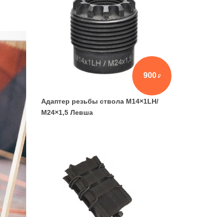
900
Адаптер резьбы ствола М14×1LH/
М24×1,5 Левша