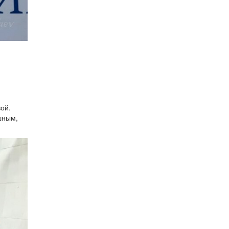
ой.
шным,