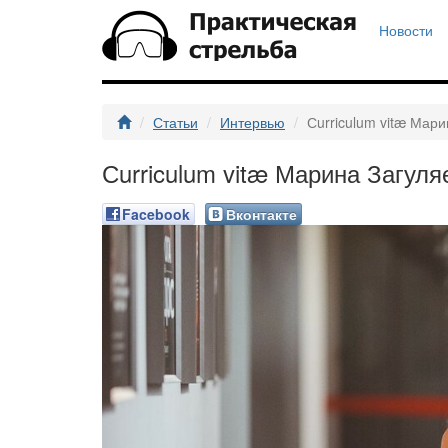
Новости
Статьи
Интервью
Сurriculum vitæ Мар
Сurriculum vitæ Марина Загуля
Facebook
Вконтакте