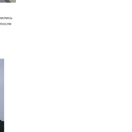
жились
 после