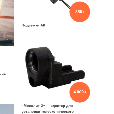
850
Подсумки АК
ьным
4 000
«Монолит-2» — адаптер для
установки телескопического