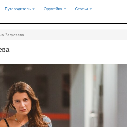
Путеводитель
Оружейка
Статьи
ина Загуляева
ева