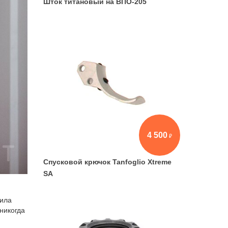
Шток титановый на ВПО-205
4 500
Спусковой крючок Tanfoglio Xtreme
SA
пила
никогда