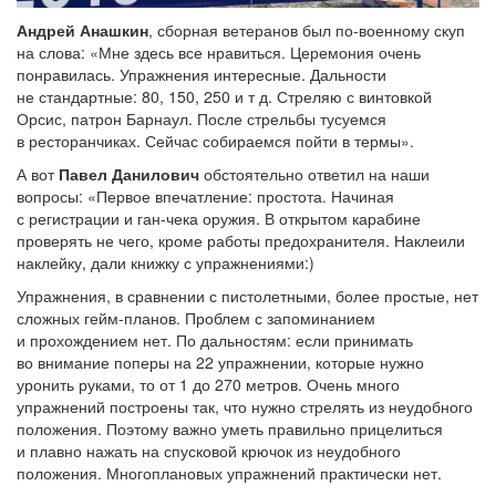
Андрей Анашкин
, сборная ветеранов был по-военному скуп
на слова: «Мне здесь все нравиться. Церемония очень
понравилась. Упражнения интересные. Дальности
не стандартные: 80, 150, 250 и т д. Стреляю с винтовкой
Орсис, патрон Барнаул. После стрельбы тусуемся
в ресторанчиках. Сейчас собираемся пойти в термы».
А вот
Павел Данилович
обстоятельно ответил на наши
вопросы: «Первое впечатление: простота. Начиная
с регистрации и ган-чека оружия. В открытом карабине
проверять не чего, кроме работы предохранителя. Наклеили
наклейку, дали книжку с упражнениями:)
Упражнения, в сравнении с пистолетными, более простые, нет
сложных гейм-планов. Проблем с запоминанием
и прохождением нет. По дальностям: если принимать
во внимание поперы на 22 упражнении, которые нужно
уронить руками, то от 1 до 270 метров. Очень много
упражнений построены так, что нужно стрелять из неудобного
положения. Поэтому важно уметь правильно прицелиться
и плавно нажать на спусковой крючок из неудобного
положения. Многоплановых упражнений практически нет.