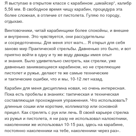
Я выступаю в открытом классе с карабином „шмайсер“, калибр
5,56 мм. В свободное время чищу карабин, процедура эта
более сложная, в отличие от пистолета. Гуляю по городу,
отдыхаю.
Винтовочники, читай карабинщики более спокойны, и внешне
и внутренне. Это чувствуется, они рассудительны
и сосредоточенны. Для меня этот матч... Я открыл для себя
заново мир Практической стрельбы. Давненько это было, и вот
приятно войти в одну и ту же воду дважды имея опыт
и знания. Было удивительно смотреть, как стрелки, уже
давненько занимающиеся карабином, но не стреляющие
пистолет и ружье, делают те же самые технические
и тактические ошибки, что и мы, 10-12 лет назад.
Карабин для меня дисциплина новая, но очень интересная.
Пока есть пробелы в знаниях: тактическая и техническая
составляющая прохождения упражнения. Что использовать?
длинные сошки или короткие, коллиматор или основной
прицел. Как стрелять с рук или лечь. В своей карьере стрелка
из ружья и пистолета, я ни разу не использовал налокотники,
наколенники же использовал 10-15 раз, здесь на карабине,
постоянно наколенники на тебе, наколенники через раз».