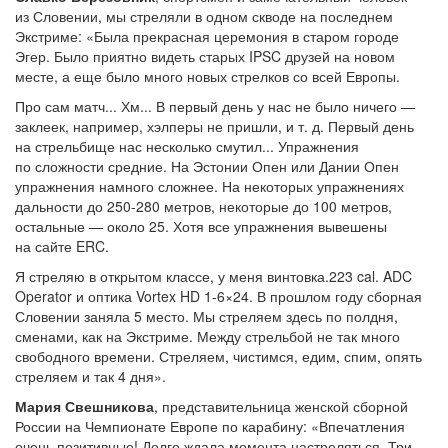
из Словении, мы стреляли в одном скводе на последнем
Экстриме: «Была прекрасная церемония в старом городе
Эгер. Было приятно видеть старых IPSC друзей на новом
месте, а еще было много новых стрелков со всей Европы.
Про сам матч... Хм... В первый день у нас не было ничего —
заклеек, например, хэлперы не пришли, и т. д. Первый день
на стрельбище нас несколько смутил... Упражнения
по сложности средние. На Эстонии Опен или Дании Опен
упражнения намного сложнее. На некоторых упражнениях
дальности до 250-280 метров, некоторые до 100 метров,
остальные — около 25. Хотя все упражнения вывешены
на сайте ERC.
Я стреляю в открытом классе, у меня винтовка.223 cal. ADC
Operator и оптика Vortex HD 1-6×24. В прошлом году сборная
Словении заняла 5 место. Мы стреляем здесь по полдня,
сменами, как на Экстриме. Между стрельбой не так много
свободного времени. Стреляем, чистимся, едим, спим, опять
стреляем и так 4 дня».
Мария Свешникова
, представительница женской сборной
России на Чемпионате Европе по карабину: «Впечатления
очень позитивные! Долго ждала момента настреляться. Три