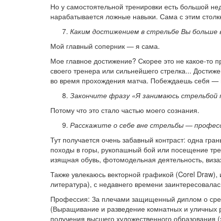
Но у самостоятельной тренировки есть большой нед
нарабатывается ложные навыки. Сама с этим столк
Каким достижением в стрельбе Вы больше 
Мой главный соперник — я сама.
Мое главное достижение? Скорее это не какое-то пр
своего тренера или сильнейшего стрелка... Достиж
во время прохождения матча. Побеждаешь себя — 
Закончите фразу «Я занимаюсь стрельбой 
Потому что это стало частью моего сознания.
Расскажите о себе вне стрельбы — професси
Тут получается очень забавный контраст: одна гран
походы в горы, рукопашный бой или посещение трен
изящная обувь, фотомодельная деятельность, визаж
Также увлекаюсь векторной графикой (Corel Draw), 
литература), с недавнего времени заинтересовалас
Профессия: За плечами защищенный диплом о сре
(Выращивание и разведение комнатных и уличных р
получения высшего художественного образования (