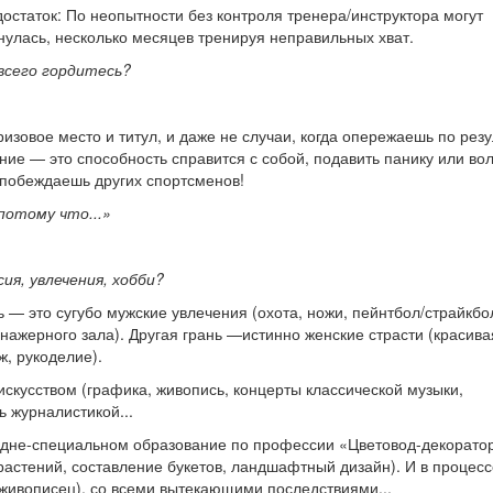
остаток: По неопытности без контроля тренера/инструктора могут
нулась, несколько месяцев тренируя неправильных хват.
всего гордитесь?
изовое место и титул, и даже не случаи, когда опережаешь по рез
ение — это способность справится с собой, подавить панику или во
побеждаешь других спортсменов!
потому что...»
я, увлечения, хобби?
ь — это сугубо мужские увлечения (охота, ножи, пейнтбол/страйкбо
ажерного зала). Другая грань —истинно женские страсти (красива
, рукоделие).
искусством (графика, живопись, концерты классической музыки,
ь журналистикой...
дне-специальном образование по профессии «Цветовод-декорато
астений, составление букетов, ландшафтный дизайн). И в процесс
живописец), со всеми вытекающими последствиями...