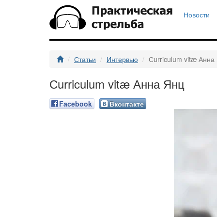
Новости
Статьи
Интервью
Сurriculum vitæ Анна
Сurriculum vitæ Анна Янц
Facebook
Вконтакте