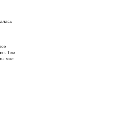
ралась
всё
ве. Тем
аты мне