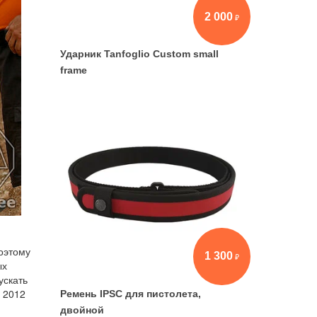
2 000
Ударник Tanfoglio Custom small
frame
поэтому
1 300
ых
ускать
в 2012
Ремень IPSC для пистолета,
двойной