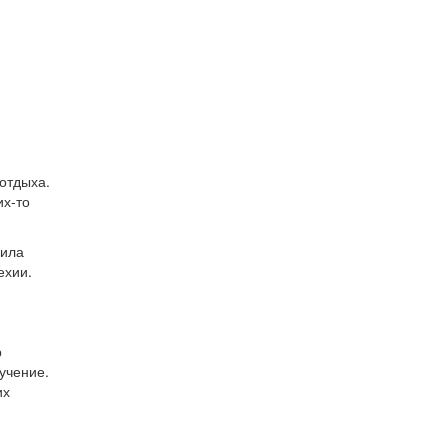
отдыха.
их-то
дила
ехии.
р
учение.
их