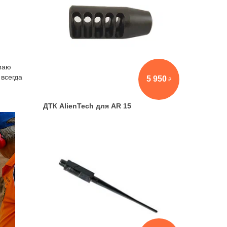
имаю
 всегда
5 950
ДТК AlienTech для AR 15