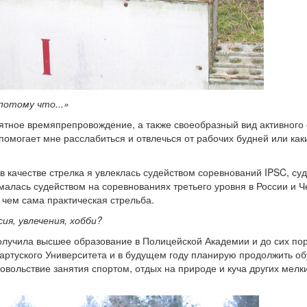
потому что...»
иятное времяпрепровождение, а также своеобразный вид активного 
омогает мне расслабиться и отвлечься от рабочих будней или как
в качестве стрелка я увлеклась судейством соревнований IPSC, су
малась судейством на соревнованиях третьего уровня в России и Ч
 чем сама практическая стрельба.
я, увлечения, хобби?
олучила высшее образование в Полицейской Академии и до сих по
артуского Университета и в будущем году планирую продолжить об
вольствие занятия спортом, отдых на природе и куча других мелк