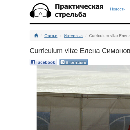
Новости
Статьи
Интервью
Сurriculum vitæ Еле
Сurriculum vitæ Елена Симоно
Facebook
Вконтакте