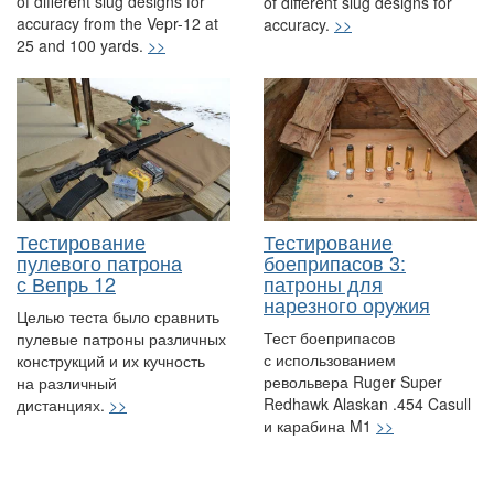
of different slug designs for
of different slug designs for
accuracy from the Vepr-12 at
accuracy.
>>
25 and 100 yards.
>>
Тестирование
Тестирование
пулевого патрона
боеприпасов 3:
с Вепрь 12
патроны для
нарезного оружия
Целью теста было сравнить
Тест боеприпасов
пулевые патроны различных
с использованием
конструкций и их кучность
револьвера Ruger Super
на различный
Redhawk Alaskan .454 Casull
дистанциях.
>>
и карабина M1
>>