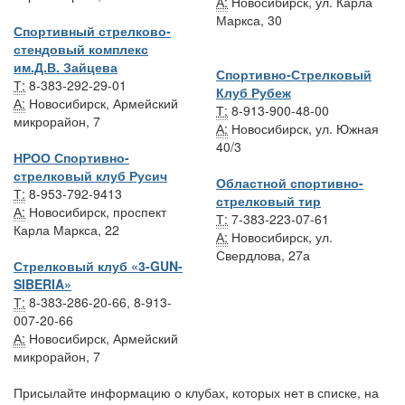
А:
Новосибирск, ул. Карла
Маркса, 30
Спортивный стрелково-
стендовый комплекс
им.Д.В. Зайцева
Спортивно-Стрелковый
Т:
8-383-292-29-01
Клуб Рубеж
А:
Новосибирск, Армейский
Т:
8-913-900-48-00
микрорайон, 7
А:
Новосибирск, ул. Южная
40/3
НРОО Спортивно-
стрелковый клуб Русич
Областной спортивно-
Т:
8-953-792-9413
стрелковый тир
А:
Новосибирск, проспект
Т:
7-383-223-07-61
Карла Маркса, 22
А:
Новосибирск, ул.
Свердлова, 27а
Стрелковый клуб «3-GUN-
SIBERIA»
Т:
8-383-286-20-66, 8-913-
007-20-66
А:
Новосибирск, Армейский
микрорайон, 7
Присылайте информацию о клубах, которых нет в списке, на