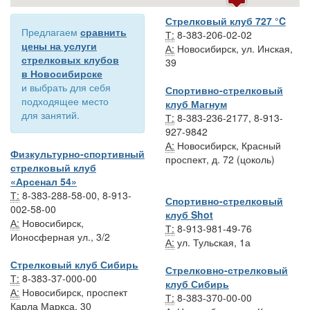
Стрелковый клуб 727 °C
Предлагаем
сравнить
Т:
8-383-206-02-02
цены на услуги
А:
Новосибирск, ул. Инская,
стрелковых клубов
39
в Новосибирске
и выбрать для себя
Спортивно-стрелковый
подходящее место
клуб Магнум
для занятий.
Т:
8-383-236-2177, 8-913-
927-9842
А:
Новосибирск, Красный
Физкультурно-спортивный
проспект, д. 72 (цоколь)
стрелковый клуб
«Арсенал 54»
Т:
8-383-288-58-00, 8-913-
Спортивно-стрелковый
002-58-00
клуб Shot
А:
Новосибирск,
Т:
8-913-981-49-76
Ионосферная ул., 3/2
А:
ул. Тульская, 1а
Стрелковый клуб Сибирь
Стрелковно-стрелковый
Т:
8-383-37-000-00
клуб Сибирь
А:
Новосибирск, проспект
Т:
8-383-370-00-00
Карла Маркса, 30