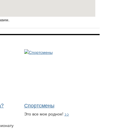
авим.
а?
Спортсмены
Это все мое родное!
>>
пионату