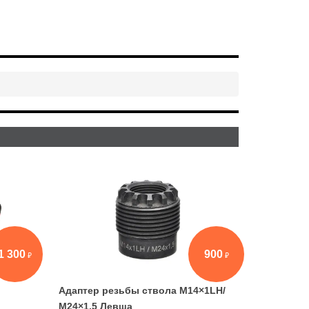
1 300
900
Адаптер резьбы ствола М14×1LH/
М24×1,5 Левша