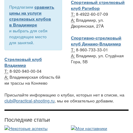
Спортивный стрелковый
Предлагаем
сравнить
клуб Ратибор
цены на услуги
Т:
8-4922-60-07-09
стрелковых клубов
А:
Владимир, ул.
в Владимире
Дворянская, 27A
и выбрать для себя
подходящее место
Спортивно-стрелковый
для занятий.
клуб Динамо-Владимир
Т:
8-960-733-33-01
А:
Владимир, ул. Студёная
Стрелковый клуб
Гора, 5В
Владимир
Т:
8-920-940-00-04
А:
Владимирская область 6й
км трассы на Коняево
Присылайте информацию о клубах, которых нет в списке, на
club@practical-shooting.ru
, мы ее обязательно добавим.
Последние статьи