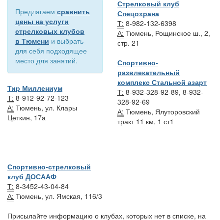
Стрелковый клуб
Предлагаем
сравнить
Спецохрана
цены на услуги
Т:
8-982-132-6398
стрелковых клубов
А:
Тюмень, Рощинское ш., 2,
в Тюмени
и выбрать
стр. 21
для себя подходящее
место для занятий.
Спортивно-
развлекательный
комплекс Стальной азарт
Тир Миллениум
Т:
8-932-328-92-89, 8-932-
Т:
8-912-92-72-123
328-92-69
А:
Тюмень, ул. Клары
А:
Тюмень, Ялуторовский
Цеткин, 17а
тракт 11 км, 1 ст1
Спортивно-стрелковый
клуб ДОСААФ
Т:
8-3452-43-04-84
А:
Тюмень, ул. Ямская, 116/3
Присылайте информацию о клубах, которых нет в списке, на