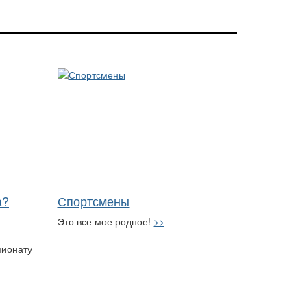
а?
Спортсмены
Это все мое родное!
>>
пионату