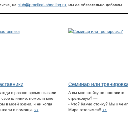
писке, на
club@practical-shooting.ru
, мы ее обязательно добавим.
аставники
Семинар или тренировк
 люди в разное время оказали
А вы мне стойку не поставите
 свое влияние, помогли мне
стрелковую? —
ом в моей жизни, и ни когда
- Что? Какую стойку? Мы к чем
зывали в помощи.
>>
Мира готовимся!!
>>