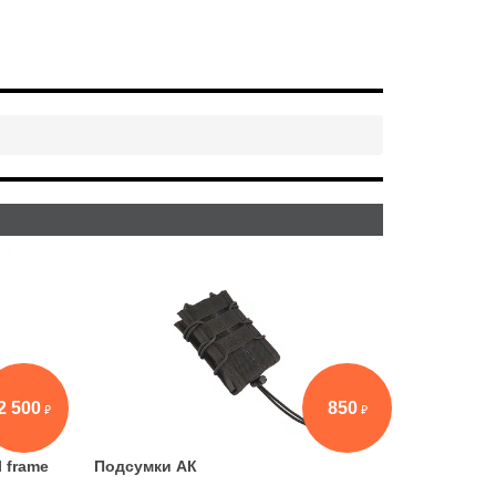
2 500
850
l frame
Подсумки АК