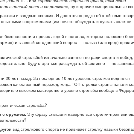
ас „война“»
... или
«практическая стрельба фигня, там люди
ытия в полный рост и стреляют»
, ну и прочие эмоциональные вс
рактики и заядлые «вояки». И достаточно редко об этой теме говор
пытными спортсменами (им нечего обсуждать и пускать сплетни
ов безопасности и прочих людей в погонах, которым положено бое
армия) и главный сегодняшний вопрос — польза (или вред) практи
рактической стрельбой изначально занялся не ради спорта и побед,
ледовательно, буду стараться рассуждать объективно — не защища
ти 20 лет назад. За последние 10 лет уровень стрелков поднялся
зошел качественный переход, когда ТОП-стрелки страны начали со
оворить о высоком мастерстве и уровне стрельбы вообще в Федер
практическая стрельба?
 с оружием.
Эту фразу слышали наверно все стрелки-практики е
твительности?
ругой вид стрелкового спорта не прививает стрелку навыки безопа