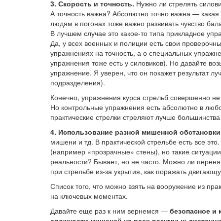
3. Скорость и точность.
Нужно ли стрелять силови
А точность важна? Абсолютно точно важна — какая 
людям в погонах тоже важно развивать чувство бала
В лучшем случае это какое-то типа прикладное упра
Да, у всех военных и полиции есть свои проверочны
упражнениях на точность, а о специальных упражнен
упражнения тоже есть у силовиков). Но давайте воз
упражнение. Я уверен, что он покажет результат лу
подразделения).
Конечно, упражнения курса стрельб совершенно не 
Но контрольные упражнения есть абсолютно в любо
практические стрелки стреляют лучше большинства 
4. Использование разной мишенной обстановки
мишени и тд. В практической стрельбе есть все это
(например «прозрачные» стены), но такие ситуации 
реальности? Бывает, но не часто. Можно ли перенят
при стрельбе из-за укрытия, как поражать двигающ
Список того, что можно взять на вооружение из пр
на ключевых моментах.
Давайте еще раз к ним вернемся —
безопасное и
сложности мишеней на всех разумных дистанци