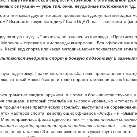
нных ситуаций — укрытия, окна, неудобные положения и тд..
порта или какая другая готовая проверенная доступная методика м
ием? Вы знаете такую методику? Если ВДРУГ да — расскажите (мне
ну важную штуку. «Практика» не взялась из ниоткуда. «Практика» э
. Миллионы стрелков и миллиарды выстрелов... Вся эффективная т
ь. Какой вид спорта или какая методика может похвастаться этим 
 пытаются внедрить спорт в боевую подготовку и заменит
евую подготовку. Практическая стрельба лишь предоставляет мето
елка, который может быстро и точно поражать мишени разной слож
иться грамотно владеть оружием, а с этим, в большинстве случаев, 
я спецназа, в который стрельба на высоком уровне, но и тут есть 
е прошли через практическую стрельбу, выступали на соревновани
есяток мастеров спорта, действующих офицеров «Альфы» и «Вымпе
. Мне понравилась фраза одного из них —
«практическая стрель
огает в службе, просто не нужно подменять понятия — не нуж
ьно, но суть такова) Это слова известного в узких круга военного