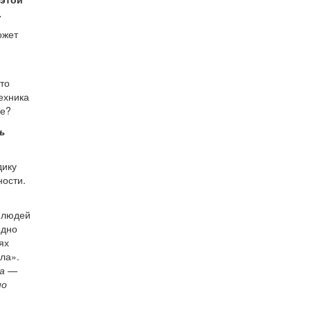
.
ожет
то
ехника
же?
ь
дику
ности.
у людей
одно
ях
ла».
ба —
но