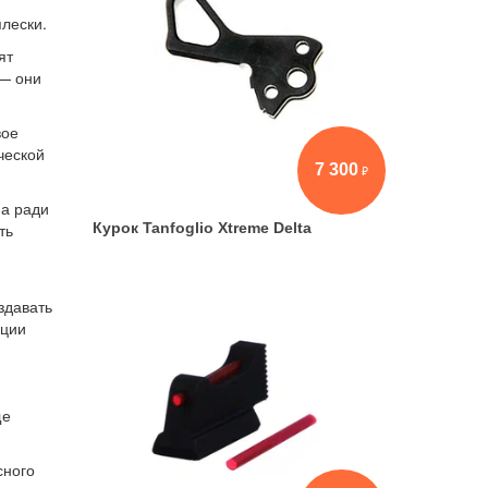
плески.
ят
 — они
вое
ческой
7 300
 а ради
Курок Tanfoglio Xtreme Delta
ть
здавать
ации
ще
сного