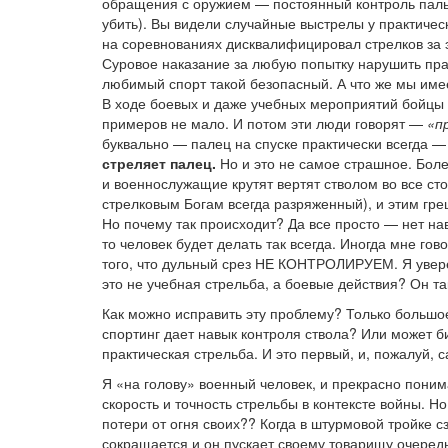
обращения с оружием — постоянный контроль пальц
убить). Вы видели случайные выстрелы у практическ
на соревнованиях дисквалифицировал стрелков за э
Суровое наказание за любую попытку нарушить прав
любимый спорт такой безопасный. А что же мы им
В ходе боевых и даже учебных мероприятий бойцы (
примеров не мало. И потом эти люди говорят —
«п
буквально — палец на спуске практически всегда —
стреляет палец.
Но и это не самое страшное. Боле
и военнослужащие крутят вертят стволом во все сто
стрелковым Богам всегда разряженный), и этим гре
Но почему так происходит? Да все просто — нет нав
то человек будет делать так всегда. Иногда мне го
того, что дульный срез НЕ КОНТРОЛИРУЕМ. Я уверен
это не учебная стрельба, а боевые действия? Он та
Как можно исправить эту проблему? Только большое
спортинг дает навык контроля ствола? Или может б
практическая стрельба. И это первый, и, пожалуй,
Я «на голову» военный человек, и прекрасно поним
скорость и точность стрельбы в контексте войны. Н
потери от огня своих?? Когда в штурмовой тройке с
сокращается и он пускает своему товарищу очередь