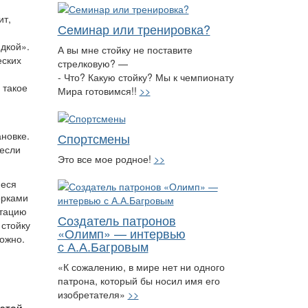
ит,
Семинар или тренировка?
ядкой».
А вы мне стойку не поставите
еских
стрелковую? —
- Что? Какую стойку? Мы к чемпионату
 такое
Мира готовимся!!
>>
ановке.
Спортсмены
 если
Это все мое родное!
>>
иеся
орками
итацию
Создатель патронов
 стойку
«Олимп» — интервью
можно.
с А.А.Багровым
«К сожалению, в мире нет ни одного
патрона, который бы носил имя его
изобретателя»
>>
 этой