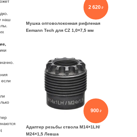
может
2 620
дко.
у наш
Мушка оптоволоконная рифленая
елы.
Eemann Tech для CZ 1,0×7,5 мм
их
ие,
ики
значно.
ания
 если
или
олько
900
упер
чинаются
Адаптер резьбы ствола М14×1LH/
ц
М24×1,5 Левша