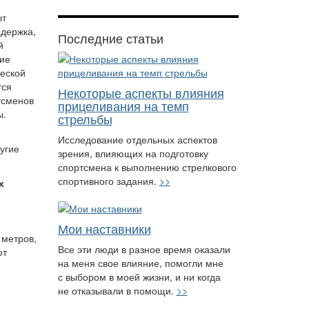
ыт
адержка,
Последние статьи
й
гие
ческой
тся
Некоторые аспекты влияния
тсменов
прицеливания на темп
ы.
стрельбы
Исследование отдельных аспектов
угие
зрения, влияющих на подготовку
спортсмена к выполнению стрелкового
спортивного задания.
>>
х
Мои наставники
 метров,
Все эти люди в разное время оказали
ют
на меня свое влияние, помогли мне
с выбором в моей жизни, и ни когда
не отказывали в помощи.
>>