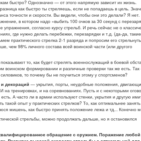
кам быстро? Однозначно — от этого напрямую зависит их жизнь.
разница как быстро ты стреляешь, если не попадаешь в цель. Знач
нса точности и скорости. Вы видели, чтобы они это делали? Я нет.
жнение, в котором надо «выбить 100 очков за 30 секунд с перезар
е упражнения, согласно курсу стрельб. И речь сейчас не о классич
иях, где нужно делать перебежки, перезарядки и т.д. (да-да, такие
ьмем практического стрелка 2-1 разряда и попросим его стрельнуть
чше, чем 98% личного состава всей воинской части (или другого
показывают то, как будет стрелять военнослужащий в боевой обст
м воинском формировании и различные проверки так же есть. Так
силовиков, то почему бы не поучиться этому у спортсменов?
 и декораций
— укрытия, порты, неудобные положения, двигающ
. И на тренировках, и на соревнованиях. Пусть и с некоторыми огов
есть. А часто ли в армии используют стенки, укрытия и другую им
ь такой опыт у практических стрелков? То, как оптимальнее занять
уюся мишень, как быстро принять положение лежа и тд... Конечно 
актической стрельбы, можно продолжать дальше, но я остановился
 квалифицированное обращение с оружием. Поражение любой
ях. Развитие высокой скорости стрельбы с оптимальной для