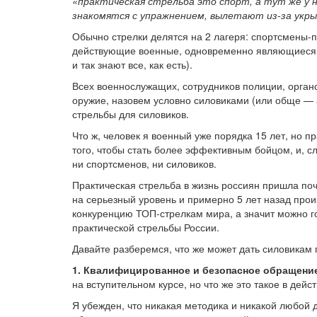
«практическая стрельба это спорт, а тут же у н
знакомятся с упражнением, вылетают из-за укр
Обычно стрелки делятся на 2 лагеря: спортсмены-п
действующие военные, одновременно являющиеся о
и так знают все, как есть).
Всех военнослужащих, сотрудников полиции, орган
оружие, назовем условно силовиками (или обще — 
стрельбы для силовиков.
Что ж, человек я военный уже порядка 15 лет, но п
того, чтобы стать более эффективным бойцом, и, с
ни спортсменов, ни силовиков.
Практическая стрельба в жизнь россиян пришла поч
на серьезный уровень и примерно 5 лет назад прои
конкуренцию ТОП-стрелкам мира, а значит можно г
практической стрельбы России.
Давайте разберемся, что же может дать силовикам 
1. Квалифицированное и безопасное обращение
на вступительном курсе, но что же это такое в дейс
Я убежден, что никакая методика и никакой любой д