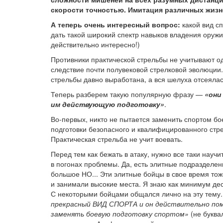
скорости точностью. Имитация различных жизне
А теперь очень интересный вопрос:
какой вид с
дать такой широкий спектр навыков владения оруж
действительно интересно!)
Противники практической стрельбы не учитывают од
следствие почти полувековой стрелковой эволюции
стрельбы давно выработана, а вся шелуха отсеялас
Теперь разберем такую популярную фразу —
«они
им действующую подготовку»
.
Во-первых, никто не пытается заменить спортом бо
подготовки безопасного и квалифицированного стр
Практическая стрельба не учит воевать.
Перед тем как бежать в атаку, нужно все таки науч
в погонах проблемы. Да, есть элитные подразделени
большое НО... Эти элитные бойцы в свое время тож
и занимали высокие места. Я знаю как минимум д
С некоторыми бойцами общался лично на эту тему
прекрасный ВИД СПОРТА и он действительно пом
заменять боевую подготовку спортом»
(не буквал