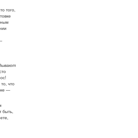
о того,
отовке
тным
нии
—
идывают
сто
ос!
то, что
вке —
м
т быть,
ете,