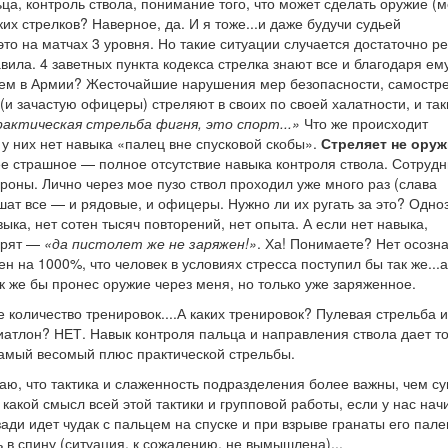
а, контроль ствола, понимание того, что может сделать оружие (
их стрелков? Наверное, да. И я тоже...и даже будучи судьей
то на матчах 3 уровня. Но такие ситуации случается достаточно ре
ила. 4 заветных пункта кодекса стрелка знают все и благодаря ем
еем в Армии? Жесточайшие нарушения мер безопасности, самостр
и зачастую офицеры) стреляют в своих по своей халатности, и так
рактическая стрельба фигня, это спорт...»
Что же происходит
 у них нет навыка «палец вне спусковой скобы».
Стреляет не оруж
е страшное — полное отсутствие навыка контроля ствола. Сотрудн
роны. Лично через мое пузо ствол проходил уже много раз (слава
шат все — и рядовые, и офицеры. Нужно ли их ругать за это? Одно
ыка, нет сотен тысяч повторений, нет опыта. А если нет навыка,
ворят —
«да пистолет же не заряжен!»
. Ха! Понимаете? Нет осозн
 на 1000%, что человек в условиях стресса поступил бы так же...а
к же бы пронес оружие через меня, но только уже заряженное.
 количество тренировок....А каких тренировок? Пулевая стрельба 
иатлон? НЕТ. Навык контроля пальца и направления ствола дает т
 самый весомый плюс практической стрельбы.
аю, что тактика и слаженность подразделения более важны, чем с
о какой смысл всей этой тактики и групповой работы, если у нас на
зади идет чудак с пальцем на спуске и при взрыве гранаты его пале
 в спину (ситуация, к сожалению, не вымышлена)...