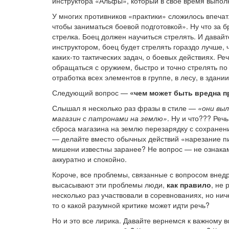
инструктора «Альфы», который в свое время выполн
У многих противников «практики» сложилось впеча
чтобы заниматься боевой подготовкой». Ну что за бр
стрелка. Боец должен научиться стрелять. И дава
инструктором, боец будет стрелять гораздо лучше, 
каких-то тактических задач, о боевых действиях. Р
обращаться с оружием, быстро и точно стрелять п
отработка всех элементов в группе, в лесу, в здании
Следующий вопрос —
«чем может быть вредна п
Слышал я несколько раз фразы в стиле —
«они вы
магазин с патронами на землю»
. Ну и что??? Реч
сброса магазина на землю перезарядку с сохранени
— делайте вместо обычных действий «нарезание пир
мишени известны заранее? Не вопрос — не ознакам
аккуратно и спокойно.
Короче, все проблемы, связанные с вопросом внед
высасывают эти проблемы люди,
как правило
, не
несколько раз участвовали в соревнованиях, но нич
то о какой разумной критике может идти речь?
Но и это все лирика. Давайте вернемся к важному 