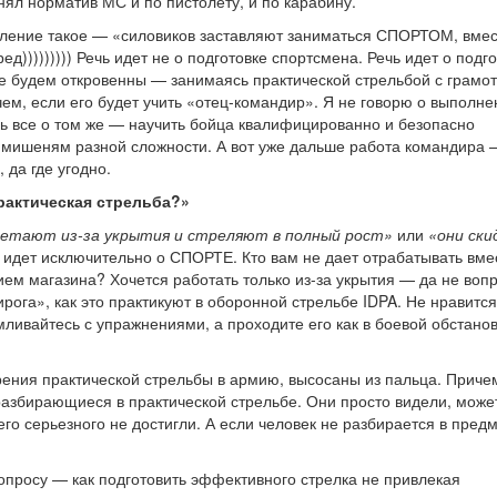
ял норматив МС и по пистолету, и по карабину.
тление такое — «силовиков заставляют заниматься СПОРТОМ, вмест
ед))))))))) Речь идет не о подготовке спортсмена. Речь идет о подг
йте будем откровенны — занимаясь практической стрельбой с грамо
чем, если его будет учить «отец-командир». Я не говорю о выполне
ечь все о том же — научить бойца квалифицированно и безопасно
о мишеням разной сложности. А вот уже дальше работа командира 
, да где угодно.
рактическая стрельба?»
летают из-за укрытия и стреляют в полный рост»
или
«они ск
ь идет исключительно о СПОРТЕ. Кто вам не дает отрабатывать вме
ем магазина? Хочется работать только из-за укрытия — да не вопр
ога», как это практикуют в оборонной стрельбе IDPA. Не нравится 
ливайтесь с упражнениями, а проходите его как в боевой обстано
рения практической стрельбы в армию, высосаны из пальца. Приче
 разбирающиеся в практической стрельбе. Они просто видели, може
его серьезного не достигли. А если человек не разбирается в предм
вопросу — как подготовить эффективного стрелка не привлекая