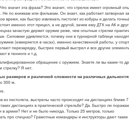
то значит эта фраза? Это значит, что стрелок имеет огромный оп
 Не по книжкам или фильмам. Он знает, как работает затворная з
ое время, как быстро извлекать пистолет из кобуры и делать точны
стоит именно этот прицел, а не другой, зачем ему ДТК на АК и дру
спецназ зачастую держит оружие реже, чем опытные стрелки практи
ше. Силовики удивляются, почему они в турнирной таблице находя
оружием (измеряется в часах), именно качественной работы, у спор
елают перезарядку, быстрее первый выстрел и все другие элемент
ют в тюнинге и т.д.
квалифицированное обращение с оружием. Знаете ли вы какие-то др
 стрелку? Я нет.
ых размеров и различной сложности на различных дальностя
о 300 м.
ее.
тов из пистолета, выстрелы часто происходят на дистанциях ближе 7
 таких дистанциях в практической стрельбе? Да. Быстро ли поража
 в армии? Нет и не было никогда. Только 25 метров, только
азать про спецназ? Грамотные командиры и инструкторы дают такие