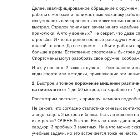
Далее, квалифицированное обращение с оружием. Ч
работы с железом и понимает всю механику работы.
как устранить неисправность за максимально коротк
выстрел. Стрелок понимает, зачем на его карабине 
приколюхи. А что у военных? Не секрет, что даже 
стрельбы. И что патронов военные расходуют мень
в какой-то жопе. Да все просто — объем работы с 
больше в разы. Естественно спортсмены быстрее д
Спортсмены могут разобрать свое оружие, сообража
Итак, у нас есть 2 важных пункта — безопасное и 
виды спорта или методики, прививающие эти навыки
2.
Быстрое и точное
поражение мишеней различн
на пистолете
от 1 до 50 метров, на карабине от 1 д
Рассмотрим пистолет, к примеру, немного подробн
Не секрет, что согласно статистике огневых контак
а еще чаще с 3 метров и ближе. Есть ли мишени на
их стрелки? ОЧЕНЬ быстро. Есть ли такие дистанции
хардкор. 3 пробных 3 зачетных. Ну а что можно ск
учебные задачи, но это встречается тоже не часто.