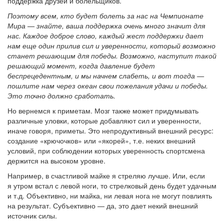
поддержка друзей и болельщиков.
Поэтому всем, кто будет болеть за нас на Чемпионате
Мира — знайте, ваша поддержка очень много значит для
нас. Каждое доброе слово, каждый жест поддержки дает
нам еще один прилив сил и уверенности, который возможно
станет решающим для победы. Возможно, наступит такой
решающий момент, когда давление будет
беспрецедентным, и мы начнем слабеть, и вот тогда —
пошлите нам через океан свои пожелания удачи и победы.
Это точно должно сработать.
Но вернемся к приметам. Мозг также может придумывать
различные уловки, которые добавляют сил и уверенности,
иначе говоря, приметы. Это непродуктивный внешний ресурс:
создание «крючочков» или «якорей», т.е. неких внешний
условий, при соблюдении которых уверенность спортсмена
держится на высоком уровне.
Например, в счастливой майке я стреляю лучше. Или, если
я утром встал с левой ноги, то стрелковый день будет удачным
и т.д. Объективно, ни майка, ни левая нога не могут повлиять
на результат. Субъективно — да, это дает некий внешний
источник силы.