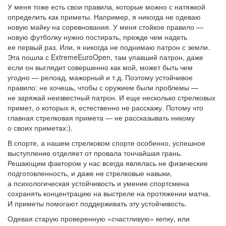
У меня тоже есть свои правила, которые можно с натяжкой
определить как приметы. Например, я никогда не одеваю
новую майку на соревнования. У меня стойкое правило —
новую футболку нужно постирать, прежде чем надеть
ее первый раз. Или, я никогда не поднимаю патрон с земли.
Эта пошла с ExtremeEuroOpen, там упавший патрон, даже
если он выглядит совершенно как мой, может быть чем
угодно — релоад, мажорный и т.д. Поэтому устойчивое
правило: не хочешь, чтобы с оружием были проблемы —
не заряжай неизвестный патрон. И еще несколько стрелковых
примет, о которых я, естественно не расскажу. Потому что
главная стрелковая примета — не рассказывать никому
о своих приметах:).
В спорте, а нашем стрелковом спорте особенно, успешное
выступление отделяет от провала тончайшая грань.
Решающим фактором у нас всегда являлась не физические
подготовленность, и даже не стрелковые навыки,
а психологическая устойчивость и умение спортсмена
сохранять концентрацию на выстреле на протяжении матча.
И приметы помогают поддерживать эту устойчивость.
Одевая старую проверенную «счастливую» кепку, или