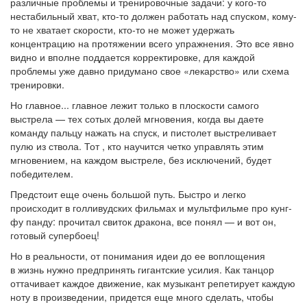
различные проблемы и тренировочные задачи: у кого-то
нестабильный хват, кто-то должен работать над спуском, кому-
то не хватает скорости, кто-то не может удержать
концентрацию на протяжении всего упражнения. Это все явно
видно и вполне поддается корректировке, для каждой
проблемы уже давно придумано свое «лекарство» или схема
тренировки.
Но главное... главное лежит только в плоскости самого
выстрела — тех сотых долей мгновения, когда вы даете
команду пальцу нажать на спуск, и пистолет выстреливает
пулю из ствола. Тот , кто научится четко управлять этим
мгновением, на каждом выстреле, без исключений, будет
победителем.
Предстоит еще очень большой путь. Быстро и легко
происходит в голливудских фильмах и мультфильме про кунг-
фу панду: прочитал свиток дракона, все понял — и вот он,
готовый супербоец!
Но в реальности, от понимания идеи до ее воплощения
в жизнь нужно предпринять гигантские усилия. Как танцор
оттачивает каждое движение, как музыкант репетирует каждую
ноту в произведении, придется еще много сделать, чтобы