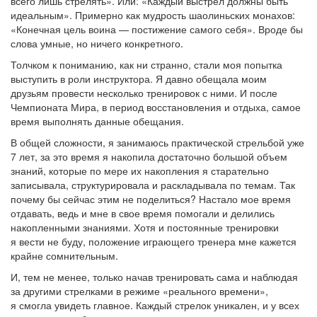
всего лишь стрелять». Или: «Каждый выстрел должны быть
идеальным». Примерно как мудрость шаолиньских монахов:
«Конечная цель воина — постижение самого себя». Вроде бы
слова умные, но ничего конкретного.
Толчком к пониманию, как ни странно, стали моя попытка
выступить в роли инструктора. Я давно обещала моим
друзьям провести несколько тренировок с ними. И после
Чемпионата Мира, в период восстановления и отдыха, самое
время выполнять данные обещания.
В общей сложности, я занимаюсь практической стрельбой уже
7 лет, за это время я накопила достаточно большой объем
знаний, которые по мере их накопления я старательно
записывала, структурировала и раскладывала по темам. Так
почему бы сейчас этим не поделиться? Настало мое время
отдавать, ведь и мне в свое время помогали и делились
накопленными знаниями. Хотя и постоянные тренировки
я вести не буду, положение играющего тренера мне кажется
крайне сомнительным.
И, тем не менее, только начав тренировать сама и наблюдая
за другими стрелками в режиме «реального времени»,
я смогла увидеть главное. Каждый стрелок уникален, и у всех