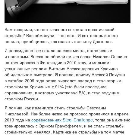
Вам говорили, что нет главного секрета в практической
стрельбе? Вас обманули — он есть. И вот теперь и я его
поняла, приобщилась, так сказать к «свитку Дракона».
И неожиданно все встало на свои места, стало ясным
и понятным. Внезапно обрели смысл слова Николая Оншина
на тренировках в Финляндии в 2010 году, и мельком
услышанные реплики Виталия Александровича Крючина
об идеальном выстреле. Я поняла, почему Алексей Пичугин
в октябре 2009 года резко вырвался вперед и стал вторым
стрелком за Крючиным с 91% (это были последние
соревнования, в которых участвовал ВА), и стал ведущим
стрелком России.
Я помню, как изменился стиль стрельбы Светланы
Николаевой. Наиболее четко ее прогресс проявился в апреле
2013 года на
соревнованиях Steel Challenge
, тогда она активно
тренировалась с Эриком Грауффелем, и ее стиль стрельбы
стремительно менялся. Картинка ее стрельбы на том матче