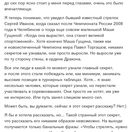
до сих пор ясно стоит у меня перед глазами, очень это было
впечатляюще.
Я теперь понимаю, что увидел бывший известный стрелок
Сергей Иванов, когда сказал после Чемпионата России 2008
года в Челябинске о тогда еще совсем маленькой Маше
Гущиной: «Когда она вырастет, она станет великой
спортсменкой». Хотя конечно Маша Гущина, также как
и новоиспеченный Чемпиона мира Павел Торгашов, никаких
секретов не узнавали, они просто выросли. Но выросли уже
по ту сторону стены, в ордене Дракона.
Все эти люди в какой-то момент узнали главный секрет,
и после этого стали побеждать или, как минимум, занимать
высокие позиции в турнирных таблицах. Хотя... я знаю
несколько человек, которые секрет узнали, но перестали
участвовать в соревнованиях. Они просто не хотят, им уже
не интересно. Или путь занял слишком много сил.
Может быть, вы думаете, сейчас я этот секрет расскажу? Нет:)
Я бы и хотела рассказать, но... Такой странный этот секрет,
что рассказать его никаким образом невозможно. На выходе
получаются только банальные фразы: «Чтобы стрелять, нужно