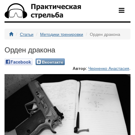
Статьи
Методики тренировки
Орден дракона
Орден дракона
Facebook
Вконтакте
Автор
:
Черненко Анастасия
.