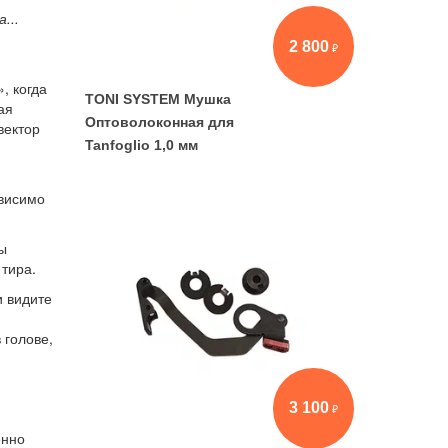
...
2 800
, когда
TONI SYSTEM Мушка
ая
Оптоволоконная для
вектор
Tanfoglio 1,0 мм
ависимо
ны
 тира.
и видите
 голове,
3 100
енно