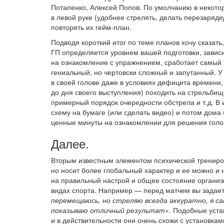
Потапенко, Алексей Попов. По умолчанию в некото
в левой руке (удобнее стрелять, делать перезаряд
повторять их гейм-план.
Подводя короткий итог по теме планов хочу сказать
ГП определяется уровнем вашей подготовки, зависит
на ознакомление с упражнением, сработает самый 
гениальный, но чертовски сложный и запутанный. 
в своей голове даже в условиях дефицита времени
до дня своего выступления) походить на стрельбище
примерный порядок очередности обстрела и т.д. В 
схему на бумаге (или сделать видео) и потом дома 
ценные минуты на ознакомлении для решения голо
Далее.
Вторым известным элементом психической трениро
но носит более глобальный характер и ее можно и
на правильный настрой и общее состояние организ
видах спорта. Например — перед матчем вы задае
перемещаюсь, но стреляю всегда аккуратно, я с
показываю отличный результат»
. Подобные уста
и в действительности они очень схожи с установками