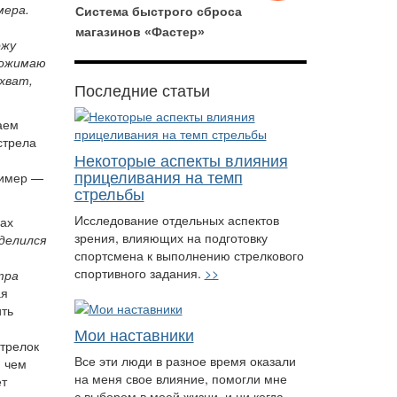
мера.
Система быстрого сброса
магазинов «Фастер»
ожу
дожимаю
хват,
Последние статьи
аем
стрела
Некоторые аспекты влияния
прицеливания на темп
ример —
стрельбы
Исследование отдельных аспектов
дах
зрения, влияющих на подготовку
делился
спортсмена к выполнению стрелкового
спортивного задания.
>>
тра
ая
ить
Мои наставники
стрелок
Все эти люди в разное время оказали
И чем
на меня свое влияние, помогли мне
ет
с выбором в моей жизни, и ни когда