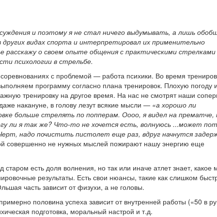
бсуждения и поэтому я не стал ничего выдумывать, а лишь обоб
 в других видах спорта и интерпретировал их применительно
ье расскажу о своем опыте общения с практическими стрелками
ти психологии в стрельбе.
 соревнованиях с проблемой — работа психики. Во время трениро
выполняем программу согласно плана тренировок. Плохую погоду 
ажную тренировку на другое время. На нас не смотрят наши сопер
и даже накануне, в голову лезут всякие мысли —
«а хорошо ли
вке больше стрелять по попперам. Оооо, я видел на прематче, 
гу ли я так же? Что-то не хочется есть, волнуюсь ...может по
.Черт, надо почистить пистолет еще раз, вдруг начнутся задерж
рой совершенно не нужных мыслей пожирают нашу энергию еще
 старом есть доля волнения, но так или иначе атлет знает, какое 
нировочные результаты. Есть свои нюансы, такие как слишком быст
Ольшая часть зависит от физухи, а не головы.
, примерно половина успеха зависит от внутренней работы («50 в ру
ихическая подготовка, моральный настрой и т.д.