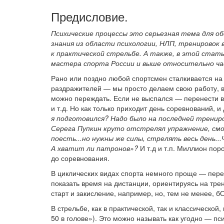
Предисловие.
Психические процессы это серьезная тема для о
знания из области психологии, НЛП, тренировок
к практической стрельбе. А также, в этой стат
мастера спорта России и выше относительно час
Рано или поздно любой спортсмен сталкивается на
раздражителей — мы просто делаем свою работу, 
можно переждать. Если не выспался — перенести в
и т.д. Но как только приходит день соревнований, 
я подготовился? Надо было на последней трениро
Серега Пупкин круто отстрелял упражнение, смо
поесть...но нужны же силы, стрелять весь день..
А хватит ли патронов»?
И т.д и т.п. Миллион по
до соревнования.
В циклических видах спорта немного проще — перед
показать время на дистанции, ориентируясь на тре
старт и закисление, например, но, тем не менее, б
В стрельбе, как в практической, так и классической
50 в голове»). Это можно называть как угодно — пс