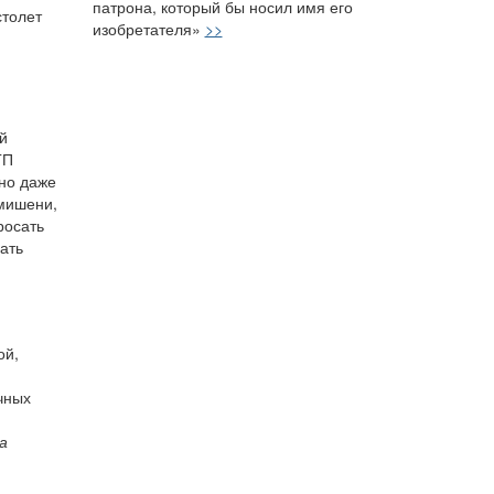
патрона, который бы носил имя его
столет
изобретателя»
>>
и
й
ГП
жно даже
 мишени,
росать
вать
ой,
чных
а