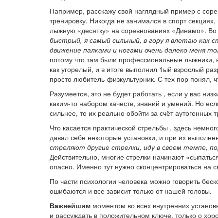
Например, расскажу свой наглядный пример с соре
тренировку. Никогда не занимался в спорт секциях,
лыжную «десятку» на соревнованиях «Динамо». Во 
быстрый, я самый сильный, в гору я влетаю как с
движение палками и ногами очень далеко меня тол
потому что там были профессиональные лыжники, но
как угорелый, и в итоге выполнил 1ый взрослый разр
просто любитель-физкультурник. С тех пор понял, ч
Разумеется, это не будет работать , если у вас низ
каким-то набором качеств, знаний и умений. Но ес
сильнее, то их реально обойти за счёт аутогенных т
Что касается практической стрельбы , здесь немного
давал себе некоторые установки, и при их выполн
стреляют другие стрелки, иду в своем темпе, по
Действительно, многие стрелки начинают «сыпатьс
опасно. Именно тут нужно сконцентрироваться на с
По части психологии человека можно говорить беско
ошибаются и все зависит только от нашей головы.
Важнейшим
моментом во всех внутренних установ
и рассуждать в положительном ключе, только о хо