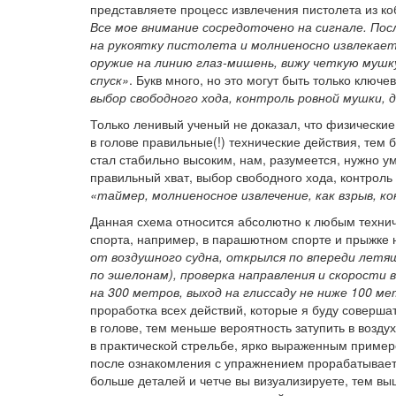
представляете процесс извлечения пистолета из к
Все мое внимание сосредоточено на сигнале. Пос
на рукоятку пистолета и молниеносно извлекае
оружие на линию глаз-мишень, вижу четкую мушк
спуск»
. Букв много, но это могут быть только ключ
выбор свободного хода, контроль ровной мушки,
Только ленивый ученый не доказал, что физически
в голове правильные(!) технические действия, тем 
стал стабильно высоким, нам, разумеется, нужно 
правильный хват, выбор свободного хода, контроль
«таймер, молниеносное извлечение, как взрыв, к
Данная схема относится абсолютно к любым технич
спорта, например, в парашютном спорте и прыжке 
от воздушного судна, открылся по впереди летя
по эшелонам), проверка направления и скорости 
на 300 метров, выход на глиссаду не ниже 100 ме
проработка всех действий, которые я буду совершат
в голове, тем меньше вероятность затупить в возду
в практической стрельбе, ярко выраженным пример
после ознакомления с упражнением прорабатывает 
больше деталей и четче вы визуализируете, тем вы