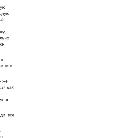
ную
едную
ый
ку,
ально
же
ать
емного
к же
цы, как
очень
ди, все
ь
но