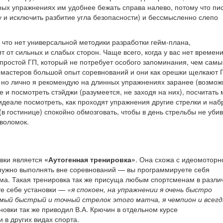
рых упражнениях им удобнее бежать справа налево, потому что пи
ку и исключить разбитие угла безопасности) и бессмысленно слепо
, что нет универсальной методики разработки гейм-плана,
 от сильных и слабых сторон. Чаще всего, когда у вас нет времен
простой ГП, который не потребует особого запоминания, чем самы
У мастеров большой опыт соревнований и они как орешки щелкают 
, но лично я рекомендую на длинных упражнениях заранее (возмо
 и посмотреть стэйджи (разумеется, не заходя на них), посчитать
идеале посмотреть, как проходят упражнения другие стрелки и наб
(в гостинице) спокойно обмозговать, чтобы в день стрельбы не уби
воломок.
вки является
«Аутогенная тренировка»
. Она схожа с идеомоторн
 нужно выполнять вне соревнований — вы программируете себя
ма. Такая тренировка так же присуща любым спортсменам в разли
те себе установки —
«я спокоен, на упражнении я очень быстро
амый быстрый и точный стрелок этого матча, я чемпион и всегд
новки так же приводил В.А. Крючин в отдельном курсе
 в других видах спорта.