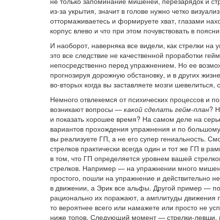
не только запоминание мишеней, перезарядок и стр
из-за укрытия, значит в голове нужно четко визуали
оттормаживаетесь и формируете хват, глазами нахо
корпус влево и что при этом почувствовать в поясн
И наоборот, наверняка все видели, как стрелки на 
это все следствие не качественной проработки гей
непосредственно перед упражнением. Но ее возможн
прогнозируя дорожную обстановку, и в других жизн
во-вторых когда вы заставляете мозги шевелиться, 
Немного отвлекемся от психических процессов и п
возникают вопросы —
какой сделать гейм-план
? Н
и показать хорошее время? На самом деле на серь
вариантов прохождения упражнения и по большому с
вы реализуете ГП, а не его супер гениальность. С
стрелков практически всегда один и тот же ГП в ра
в том, что ГП определяется уровнем вашей стрелко
стрелков. Например — на упражнении много мишене
простого, пошли на упражнение и действительно не
в движении, а Эрик все альфы. Другой пример — 
рационально их поражают, а амплитуды движения п
то вероятнее всего или намажете или просто не ус
ниже топов. Следующий момент — стрелки-левши, 