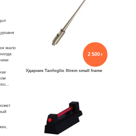
щил
 уровня
вок мало
иногда
2 500
ники
Ударник Tanfoglio Xtrem small frame
как
том
ки...
может
рый
ках,