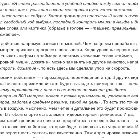
обуры.
«Я стою расслабленно в удобной стойке и жду сигнал тай
ле того, как я услышал сигнал моя правая рука четко ложится
т пистолет из кобуры. Затем формирую правильный хват и выв
у, свободный ход выбран, последний контроль мушки в Альфе и 
евые слова или картинки (образы) в голове —
«таймер, правильный 
 дожатие»
.
е действия напрямую зависят от мыслей. Чем чаще мы прорабатыв
быстрее приходит прогресс в реальности. Когда уровень первого вы
уменьшать цифры на таймере и поэтому ключевые слова «таймер,
 ровной мушки, дожатие» можно заменять на другое качество, нап
онтроль, дожатие»
, то есть здесь мы сделали упор на скорость.
еским действиям — перезарядка, перемещения и т.д. В других ви
на точность приземления это будет выглядеть примерно так —
«от
щему парашютисту, занял свое место по высоте (разбивка
ветра на 500 метров, полет к точке приземления, уточнение ве
тров, работа в среднем режиме, заход на цель»
. То есть это точн
ь в воздухе, мысленно. Чем четче и детальнее это будет происход
хе. В любом спорте есть элемент идеомоторной тренировки. И да,
ом такой тренировки является проработка в голове гейм-плана — 
в голове все действия, которые будет совершать на упражнении. 
ше вероятность сделать все качественно. Такая тренировка включа