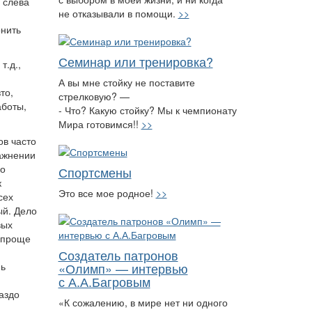
 слева
не отказывали в помощи.
>>
онить
Семинар или тренировка?
т.д.,
А вы мне стойку не поставите
то,
стрелковую? —
аботы,
- Что? Какую стойку? Мы к чемпионату
Мира готовимся!!
>>
ов часто
ражнении
ко
Спортсмены
к
Это все мое родное!
>>
сех
ый. Дело
вых
 проще
Создатель патронов
«Олимп» — интервью
нь
с А.А.Багровым
аздо
«К сожалению, в мире нет ни одного