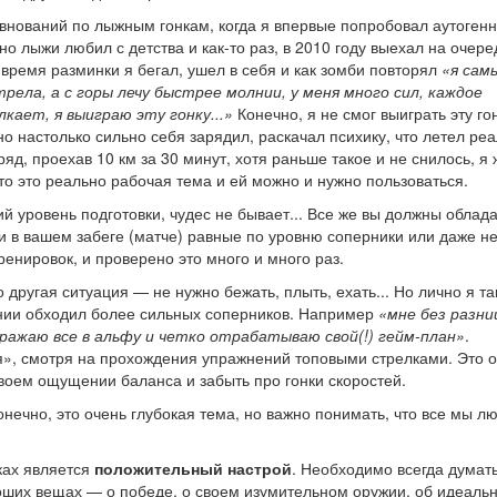
внований по лыжным гонкам, когда я впервые попробовал аутоген
 но лыжи любил с детства и как-то раз, в 2010 году выехал на очер
время разминки я бегал, ушел в себя и как зомби повторял
«я сам
трела, а с горы лечу быстрее молнии, у меня много сил, каждое
кает, я выиграю эту гонку...»
Конечно, я не смог выиграть эту гон
 настолько сильно себя зарядил, раскачал психику, что летел ре
яд, проехав 10 км за 30 минут, хотя раньше такое и не снилось, я 
то это реально рабочая тема и ей можно и нужно пользоваться.
кий уровень подготовки, чудес не бывает... Все же вы должны облад
ли в вашем забеге (матче) равные по уровню соперники или даже н
ренировок, и проверено это много и много раз.
 другая ситуация — не нужно бежать, плыть, ехать... Но лично я та
ении обходил более сильных соперников. Например
«мне без разни
ражаю все в альфу и четко отрабатываю свой(!) гейм-план»
.
я», смотря на прохождения упражнений топовыми стрелками. Это 
воем ощущении баланса и забыть про гонки скоростей.
нечно, это очень глубокая тема, но важно понимать, что все мы лю
ках является
положительный настрой
. Необходимо всегда думат
роших вещах — о победе, о своем изумительном оружии, об идеаль