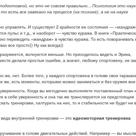
дготовкой, но это не совсем правильно....Психология это наука
о есть все завязано на процессе (на психике), а не на науке
о управлять. И существует 2 крайности ее состояния — «мандраж»
ся пульс и т.д., и наоборот — чувство куража. В книге «Практическ
ужно переводить «мандраж» в чувство куража. То есть поворачивать 
ах все просто)) Ну как всегда))
разумеется, волнуются меньше. Но приходилось видеть и Эрика,
месте делали простые ошибки, а значит, любому спортсмену, не з
о же, нет. Более того, у каждого спортсмена в голове свои тарака
е же, есть моменты, которыми можно заниматься и без оружия вне
 уверенность. Когда вы методично выполняете поставленный план 
те в себе уверенность и она так же транслируется на предстоящие
ать тренировки, халтурить на них, то и стабильности не будет ни в
а вида внутренней тренировки — это
идеомоторная тренировка
ручивание в голове двигательных действий. Например — вы мысл