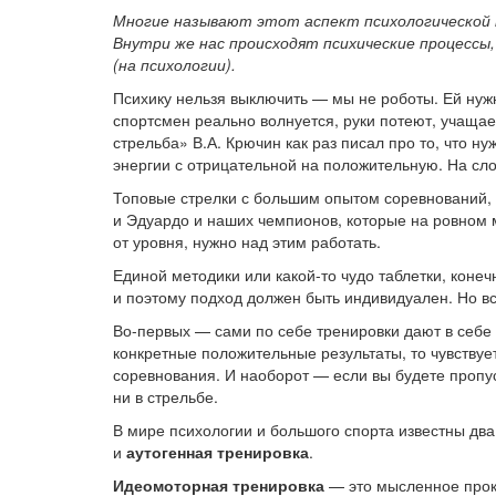
Многие называют этот аспект психологической по
Внутри же нас происходят психические процессы, т
(на психологии).
Психику нельзя выключить — мы не роботы. Ей нужн
спортсмен реально волнуется, руки потеют, учащает
стрельба» В.А. Крючин как раз писал про то, что н
энергии с отрицательной на положительную. На слов
Топовые стрелки с большим опытом соревнований, 
и Эдуардо и наших чемпионов, которые на ровном 
от уровня, нужно над этим работать.
Единой методики или какой-то чудо таблетки, конечн
и поэтому подход должен быть индивидуален. Но вс
Во-первых — сами по себе тренировки дают в себе
конкретные положительные результаты, то чувствуе
соревнования. И наоборот — если вы будете пропуск
ни в стрельбе.
В мире психологии и большого спорта известны дв
и
аутогенная тренировка
.
Идеомоторная тренировка
— это мысленное прок