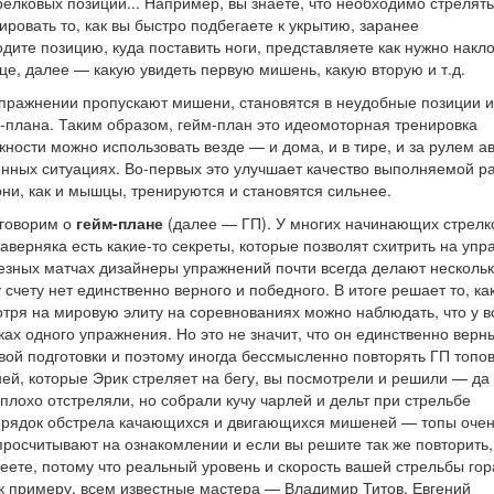
елковых позиций... Например, вы знаете, что необходимо стрелять
зировать то, как вы быстро подбегаете к укрытию, заранее
дите позицию, куда поставить ноги, представляете как нужно накл
ице, далее — какую увидеть первую мишень, какую вторую и т.д.
упражнении пропускают мишени, становятся в неудобные позиции и 
м-плана. Таким образом, гейм-план это идеомоторная тренировка
ости можно использовать везде — и дома, и в тире, и за рулем ав
енных ситуациях. Во-первых это улучшает качество выполняемой р
они, как и мышцы, тренируются и становятся сильнее.
оговорим о
гейм-плане
(далее — ГП). У многих начинающих стрелк
аверняка есть какие-то секреты, которые позволят схитрить на уп
езных матчах дизайнеры упражнений почти всегда делают несколь
чету нет единственно верного и победного. В итоге решает то, ка
мотря на мировую элиту на соревнованиях можно наблюдать, что у в
мках одного упражнения. Но это не значит, что он единственно верн
вой подготовки и поэтому иногда бессмысленно повторять ГП топо
й, которые Эрик стреляет на бегу, вы посмотрели и решили — да
плохо отстреляли, но собрали кучу чарлей и дельт при стрельбе
порядок обстрела качающихся и двигающихся мишеней — топы оче
росчитывают на ознакомлении и если вы решите так же повторить,
пеете, потому что реальный уровень и скорость вашей стрельбы гор
к примеру, всем известные мастера — Владимир Титов, Евгений