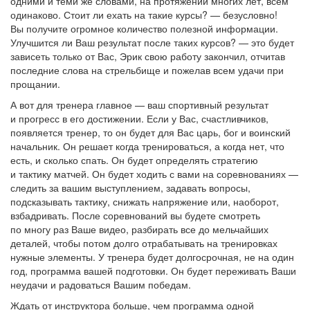
одними и теми же словами, на протяжении многих лет, всем
одинаково. Стоит ли ехать на такие курсы? — безусловно!
Вы получите огромное количество полезной информации.
Улучшится ли Ваш результат после таких курсов? — это будет
зависеть только от Вас, Эрик свою работу закончил, отчитав
последние слова на стрельбище и пожелав всем удачи при
прощании.
А вот для тренера главное — ваш спортивный результат
и прогресс в его достижении. Если у Вас, счастливчиков,
появляется тренер, то он будет для Вас царь, бог и воинский
начальник. Он решает когда тренироваться, а когда нет, что
есть, и сколько спать. Он будет определять стратегию
и тактику матчей. Он будет ходить с вами на соревнованиях —
следить за вашим выступлением, задавать вопросы,
подсказывать тактику, снижать напряжение или, наоборот,
взбадривать. После соревнований вы будете смотреть
по многу раз Ваше видео, разбирать все до мельчайших
деталей, чтобы потом долго отрабатывать на тренировках
нужные элементы. У тренера будет долгосрочная, не на один
год, программа вашей подготовки. Он будет переживать Ваши
неудачи и радоваться Вашим победам.
Ждать от инструктора больше, чем программа одной