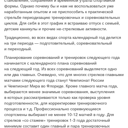
становления, сохранения и временной утраты спортивной
формы. Однако почему бы и нам не воспользоваться уже
наработанным опытом и не приспособить к практической
стрельбе периодизацию тренировочных и соревновательных
циклов. Для себя в этот график я встраиваю отпуск с семьей,
детские каникулы и прочие не-стрелковые активности.
Традиционно, во всех видах спорта календарный год делится
на три периода — подготовительный, соревновательный
и переходный.
Планирование соревнований и тренировок следующего года
начинается с календарного плана соревнований
на следующий год. Из всех соревнований выделяется одно
или два главных. Очевидно, что для многих стрелков главными
матчами следующего года станут Чемпионат России
и Чемпионат Мира во Флориде. Кроме главного матча года,
выбираются менее значимые соревнования, выступления
в которых рассматриваются только как проверка уровня
подготовленности, для корректировки тренировочного
процесса и т.д. Профессионально соревнующиеся
спортсмены выбирают не менее 10-12 матчей в году. Для
стрелков «со стажем» тренировок 1-3 года достаточный
минимум составит один главный и пара тренировочных