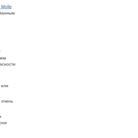
 Molle
уманным
т
чем
пасности
 или
о очень
и
 они