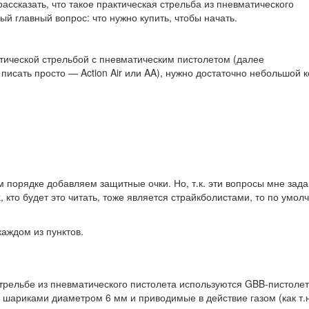
ассказать, что такое практическая стрельба из пневматического
ый главный вопрос: что нужно купить, чтобы начать.
ктической стрельбой с пневматическим пистолетом (далее
писать просто — Action Air или AA), нужно достаточно небольшой 
м порядке добавляем защитные очки. Но, т.к. эти вопросы мне зад
 кто будет это читать, тоже является страйкболистами, то по умол
аждом из пунктов.
 стрельбе из пневматического пистолета используются GBB-пистоле
е шариками диаметром 6 мм и приводимые в действие газом (как т.н