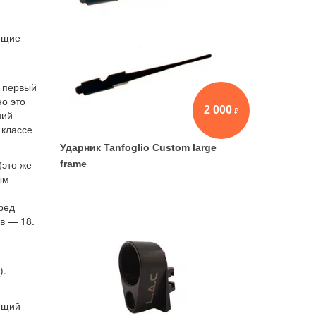
ющие
, первый
но это
2 000
ний
 классе
Ударник Tanfoglio Custom large
(это же
frame
ым
ред
в — 18.
).
ющий