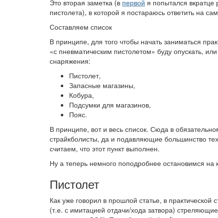
Это вторая заметка (в
первой
я попытался вкратце р
пистолета), в которой я постараюсь ответить на сам
Составляем список
В принципе, для того чтобы начать заниматься пра
«с пневматическим пистолетом» буду опускать, или 
снаряжения:
Пистолет,
Запасные магазины,
Кобура,
Подсумки для магазинов,
Пояс.
В принципе, вот и весь список. Сюда в обязательно
страйкболисты, да и подавляющие большинство тех,
считаем, что этот пункт выполнен.
Ну а теперь немного поподробнее остановимся на к
Пистолет
Как уже говорил в прошлой статье, в практической
(т.е. с имитацией отдачи/хода затвора) стреляющи