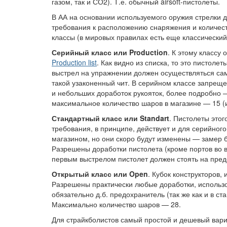
газом, так и СО2). Т.е. обычный airsoft-пистолеты.
В АА на основании используемого оружия стрелки д
требования к расположению снаряжения и количес
классы (в мировых правилах есть еще классический 
Серийный класс или Production
. К этому классу
Production list
. Как видно из списка, то это пистол
выстрел на упражнении должен осуществляться самов
такой узаконенный чит. В серийном классе запре
и небольших доработок рукояток, более подробно — 
максимальное количество шаров в магазине — 15 (
Стандартный класс или Standart
. Пистолеты это
требования, в принципе, действует и для серийног
магазином, но они скоро будут изменены — замер б
Разрешены доработки пистолета (кроме портов во в
первым выстрелом пистолет должен стоять на пред
Открытый класс или Open
. Кубок конструкторов,
Разрешены практически любые доработки, использов
обязательно д.б. предохранитель (так же как и в с
Максимально количество шаров — 28.
Для страйкболистов самый простой и дешевый вар