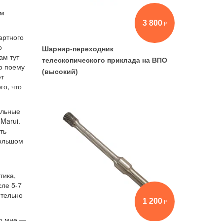
ем
3 800
артного
о
Шарнир-переходник
ам тут
телескопического приклада на ВПО
по поему
(высокий)
ет
го, что
альные
Marui.
ть
большом
тика,
сле 5-7
ительно
1 200
по мне —