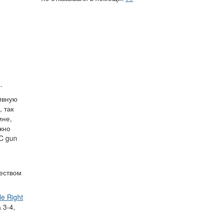
.
тивную
 так
ине,
жно
SC gun
чеством
e Right
 3-4,