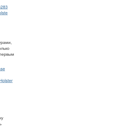
6283
lste
,
урами,
олько
 первым
ase
Holster
ку
ь