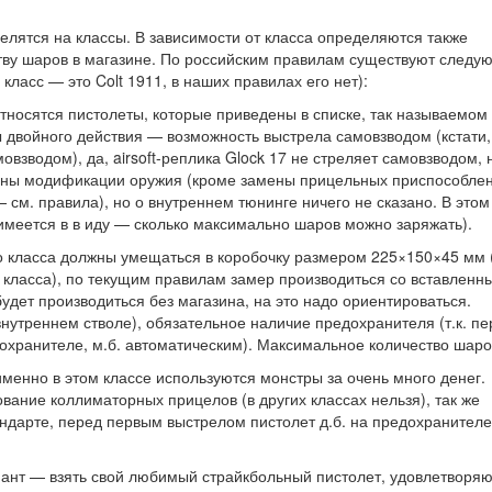
елятся на классы. В зависимости от класса определяются также
тву шаров в магазине. По российским правилам существуют следу
класс — это Colt 1911, в наших правилах его нет):
 относятся пистолеты, которые приведены в списке, так называемом
еты двойного действия — возможность выстрела самовзводом (кстати
зводом), да, airsoft-реплика Glock 17 не стреляет самовзводом, 
щены модификации оружия (кроме замены прицельных приспособле
см. правила), но о внутреннем тюнинге ничего не сказано. В этом
имеется в в иду — сколько максимально шаров можно заряжать).
го класса должны умещаться в коробочку размером 225×150×45 мм 
о класса), по текущим правилам замер производиться со вставленн
удет производиться без магазина, на это надо ориентироваться.
нутреннем стволе), обязательное наличие предохранителя (т.к. пе
охранителе, м.б. автоматическим). Максимальное количество шаро
 именно в этом классе используются монстры за очень много денег.
ание коллиматорных прицелов (в других классах нельзя), так же
тандарте, перед первым выстрелом пистолет д.б. на предохранителе
иант — взять свой любимый страйкбольный пистолет, удовлетворя