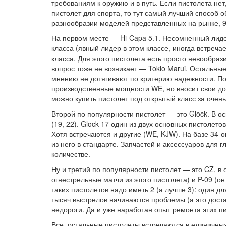
требованиям к оружию и в путь. Если пистолета нет
пистолет для спорта, то тут самый лучший способ об
разнообразии моделей представленных на рынке, 9
На первом месте — Hi-Capa 5.1. Несомненный лидер
класса (явный лидер в этом классе, иногда встреча
класса. Для этого пистолета есть просто невообра
вопрос тоже не возникает — Tokio Marui. Остальные
мнению не дотягивают по критерию надежности. По
производственные мощности WE, но вносит свои дора
можно купить пистолет под открытый класс за очен
Второй по популярности пистолет — это Glock. В о
(19, 22). Glock 17 один из двух основных пистолето
Хотя встречаются и другие (WE, KJW). На базе 34-о
из него в стандарте. Запчастей и аксессуаров для г
количестве.
Ну и третий по популярности пистолет — это CZ, в
огнестрельные матчи из этого пистолета) и P-09 (о
таких пистолетов надо иметь 2 (а лучше 3): один дл
тысяч выстрелов начинаются проблемы (а это доста
недороги. Да и уже наработан опыт ремонта этих п
Все, остальные пистолеты встречаются в единичных