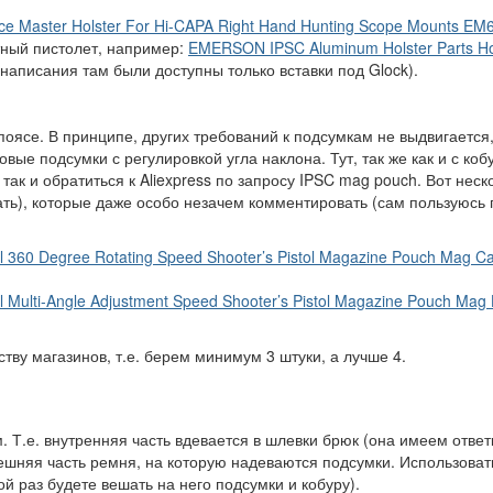
e Master Holster For Hi-CAPA Right Hand Hunting Scope Mounts EM
тный пистолет, например:
EMERSON IPSC Aluminum Holster Parts Ho
написания там были доступны только вставки под Glock).
оясе. В принципе, других требований к подсумкам не выдвигается
вые подсумки с регулировкой угла наклона. Тут, так же как и с коб
так и обратиться к Aliexpress по запросу IPSC mag pouch. Вот неск
тать), которые даже особо незачем комментировать (сам пользуюсь
l 360 Degree Rotating Speed Shooter’s Pistol Magazine Pouch Mag C
 Multi-Angle Adjustment Speed Shooter’s Pistol Magazine Pouch Mag 
тву магазинов, т.е. берем минимум 3 штуки, а лучше 4.
 Т.е. внутренняя часть вдевается в шлевки брюк (она имеем ответ
внешняя часть ремня, на которую надеваются подсумки. Использоват
й раз будете вешать на него подсумки и кобуру).