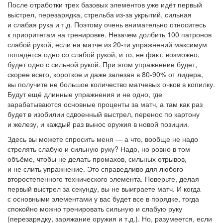
После отработки трех базовых элементов уже идёт первый
выстрел, перезарядка, стрельба из-за укрытий, сильная
и слабая рука и т.д. Поэтому очень внимательно относитесь
к приоритетам на тренировке. Незачем долбить 100 патронов
слабой рукой, если на матче из 20-ти упражнений максимум
попадётся одно со слабой рукой, и то, не факт, возможно,
будет одно с сильной рукой. При этом упражнение будет,
скорее всего, короткое и даже залезая в 80-90% от лидера,
вы получите не большое количество матчевых очков в копилку.
Будут ещё длинные упражнения и не одно, где
зарабатываются основные проценты за матч, а там как раз
будет в изобилии сдвоенный выстрел, перенос по картону
и железу, и каждый раз вынос оружия в новой позиции.
Здесь вы можете спросить меня — а что, вообще не надо
стрелять слабую и сильную руку? Надо, но ровно в том
объёме, чтобы не делать промахов, сильных отрывов,
и не слить упражнение. Это справедливо для любого
второстепенного технического элемента. Поверьте, делая
первый выстрел за секунду, вы не выиграете матч. И когда
с основными элементами у вас будет все в порядке, тогда
спокойно можно тренировать сильную и слабую руку
(перезарядку, заряжание оружия и т.д.). Но, разумеется, если