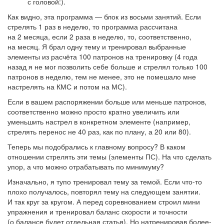
с головой:).
Как видно, эта программа — блок из восьми занятий. Если
стрелять 1 раз в неделю, то программа рассчитана
на 2 месяца, если 2 раза в неделю, то, соответственно,
на месяц. Я брал одну тему и тренировал выбранные
элементы из расчёта 100 патронов на тренировку (4 года
назад я не мог позволить себе больше и стрелял только 100
патронов в неделю, тем не менее, это не помешало мне
настрелять на КМС и потом на МС).
Если в вашем распоряжении больше или меньше патронов,
соответственно можно просто кратно увеличить или
уменьшить настрел в конкретном элементе (например,
стрелять перенос не 40 раз, как по плану, а 20 или 80).
Теперь мы подобрались к главному вопросу? В каком
отношении стрелять эти темы (элементы ПС). На что сделать
упор, а что можно отрабатывать по минимуму?
Изначально, я тупо тренировал тему за темой. Если что-то
плохо получалось, повторял тему на следующем занятии.
И так круг за кругом. А перед соревнованием строил мини
упражнения и тренировал баланс скорости и точности
(о балансе будет отдельная статья). Но натренировав более-