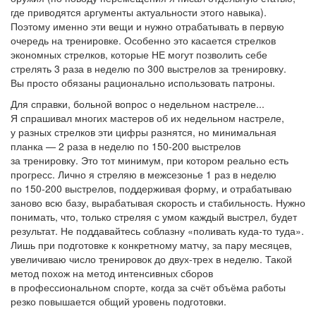
где приводятся аргументы актуальности этого навыка).
Поэтому именно эти вещи и нужно отрабатывать в первую
очередь на тренировке. Особенно это касается стрелков
экономных стрелков, которые НЕ могут позволить себе
стрелять 3 раза в неделю по 300 выстрелов за тренировку.
Вы просто обязаны рационально использовать патроны.
Для справки, больной вопрос о недельном настреле...
Я спрашивал многих мастеров об их недельном настреле,
у разных стрелков эти цифры разнятся, но минимальная
планка — 2 раза в неделю по 150-200 выстрелов
за тренировку. Это тот минимум, при котором реально есть
прогресс. Лично я стреляю в межсезонье 1 раз в неделю
по 150-200 выстрелов, поддерживая форму, и отрабатываю
заново всю базу, вырабатывая скорость и стабильность. Нужно
понимать, что, только стреляя с умом каждый выстрел, будет
результат. Не поддавайтесь соблазну «поливать куда-то туда».
Лишь при подготовке к конкретному матчу, за пару месяцев,
увеличиваю число тренировок до двух-трех в неделю. Такой
метод похож на метод интенсивных сборов
в профессиональном спорте, когда за счёт объёма работы
резко повышается общий уровень подготовки.