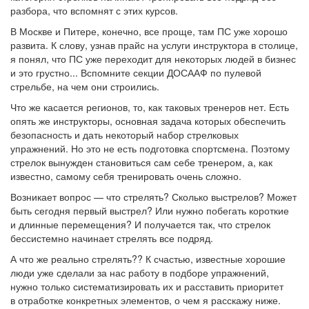
разбора, что вспомнят с этих курсов.
В Москве и Питере, конечно, все проще, там ПС уже хорошо
развита. К слову, узнав прайс на услуги инструктора в столице,
я понял, что ПС уже переходит для некоторых людей в бизнес
и это грустно... Вспомните секции ДОСААФ по пулевой
стрельбе, на чем они строились.
Что же касается регионов, то, как таковых тренеров нет. Есть
опять же инструкторы, основная задача которых обеспечить
безопасность и дать некоторый набор стрелковых
упражнений. Но это не есть подготовка спортсмена. Поэтому
стрелок вынужден становиться сам себе тренером, а, как
известно, самому себя тренировать очень сложно.
Возникает вопрос — что стрелять? Сколько выстрелов? Может
быть сегодня первый выстрел? Или нужно побегать короткие
и длинные перемещения? И получается так, что стрелок
бессистемно начинает стрелять все подряд.
А что же реально стрелять?? К счастью, известные хорошие
люди уже сделали за нас работу в подборе упражнений,
нужно только систематизировать их и расставить приоритет
в отработке конкретных элементов, о чем я расскажу ниже.