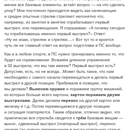
менее все базовые элементы, встаёт вопрос — на что сделать
упор? Мне постоянно приходится видеть как начинающие
и средне опытные стрелки стреляют непонятно что,
например, из занятия в занятие отрабатывают первый
выстрел, или перемещения. Я спрашиваю: «А почему сегодня
ты отрабатываешь именно первый выстрел?» Ответ:
«Ну не знаю, стреляю и стреляю....» Вот тут то и кроется
чуть ли не главный ответ на вопрос подготовки в ПС вообще.
Как и в любом спорте, в ПС нужно тренировать именно то, что
будет на соревновании. Возьмём длинное упражнение
в 32 выстрела, что мы там имеем? Первый выстрел есть?
Допустим, есть, но не всегда...Может быть такое, что нам
необходимо с самого начала перемещаться и делать первый
выстрел в другой позиции. Прибежали в позицию, что
мы делаем?
Выносим оружие
и поражаем группу мишеней,
из которых больше всего картона,
картон поражаем двумя
выстрелами
. Далее делаем
перенос
на другой картон или
железку и т.д. Потом
перемещаемся
в другую позицию
и ситуация повторяется. Таким образом, отлично видно, что
практически вся стрельба сводится к
трём
базовым вещам —
вынос, сдвоенный выстрел (повторный выстрел), перенос
оружия (по поводу перемещения я писал отдельную статью,