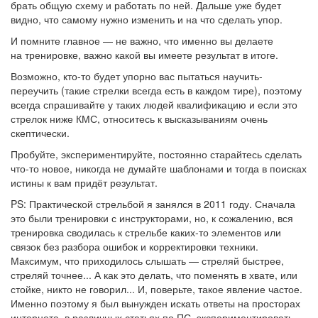
брать общую схему и работать по ней. Дальше уже будет
видно, что самому нужно изменить и на что сделать упор.
И помните главное — не важно, что именно вы делаете
на тренировке, важно какой вы имеете результат в итоге.
Возможно, кто-то будет упорно вас пытаться научить-
переучить (такие стрелки всегда есть в каждом тире), поэтому
всегда спрашивайте у таких людей квалификацию и если это
стрелок ниже КМС, относитесь к высказываниям очень
скептически.
Пробуйте, экспериментируйте, постоянно старайтесь сделать
что-то новое, никогда не думайте шаблонами и тогда в поисках
истины к вам придёт результат.
PS: Практической стрельбой я занялся в 2011 году. Сначала
это были тренировки с инструкторами, но, к сожалению, вся
тренировка сводилась к стрельбе каких-то элементов или
связок без разбора ошибок и корректировки техники.
Максимум, что приходилось слышать — стреляй быстрее,
стреляй точнее... А как это делать, что поменять в хвате, или
стойке, никто не говорил... И, поверьте, такое явление частое.
Именно поэтому я был вынужден искать ответы на просторах
интернета, в различных статьях по ПС, экспериментировать,