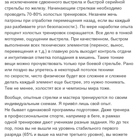
за исключением сдвоенного выстрела и быстрой серийной
стрельбы по железу. Начинающим стрелкам необходимо
проводить 70-80% холостых тренировок. Незачем жечь
патроны при отработке перемещения назад, если вы каждый
раз разбиваете угол безопасности:). По мере наработки опыта
процент холостых тренировок сокращается. Все дело в тонкой
моторике, ощущении выстрела. При качественном, быстром
выполнении всех технических элементов (перенос, вынос,
перемещения и т.д.) в главную роль выходит контроль отдачи
и интуитивная отметка попадания в мишень. Такие тонкие
вещи можно прочувствовать только при боевой стрельбе. Рано
или поздно вы упретесь в некоторый потолок техники
по скорости, чисто физически будет все сложнее и сложнее
делать каждый элемент еще быстрее, это нужно понимать.
Тем не менее, холостят все и чемпионы мира тоже.
Вообще, опытные стрелки и мастера тренируются по своим
индивидуальным схемам. Я привёл лишь свой опыт.
Не бывает одинаковой программы подготовки. Даже тренера
в профессиональном спорте, например в беге, в рамках
одной тренировки дают ученикам разные задания. Но до тех
пор, пока вы не вышли на уровень стабильного первого
разряда (65% и выше на матче третьего уровня), вы можете