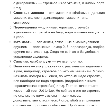
с декорациями — стрельба из-за укрытия, в низкий порт
и т.д.
Сложные мишени
— это мишени с «бабками», дальние
мишени, железо и двигающиеся мишени типа
свингеров.
Перемещения
— длинные, короткие, стрельба
в движении и стрельба на бегу, когда мишени находятся
в упор.
Мат. часть
— элементы, связанные с манипуляцией
оружием — положение номер 2, 3, перезарядка, подбор
оружия со стола и т.д. Сюда же сейчас я бы добавил
устранение задержек.
Сильная, слабая руки
— тут все понятно.
Внимание
— это упражнения с различными задачками
в уме, например, стрельба по чётным мишеням. Можно
называть номера мишеней, по которым надо стрелять,
или наоборот не надо стрелять (подробнее в книге
«практическая стрельба») и т.д. Тест на точность это
известный тест Dot tortue. Но сейчас я его не стреляю,
по сколько не вижу смысла — занимаюсь,
дополнительно классической стрельбой и в принципе
с точностью проблем особых нет. Проблемы только