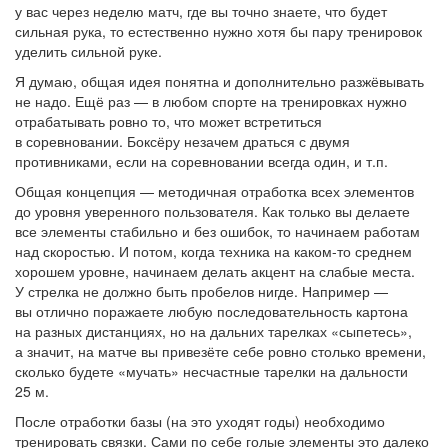
у вас через неделю матч, где вы точно знаете, что будет
сильная рука, то естественно нужно хотя бы пару тренировок
уделить сильной руке.
Я думаю, общая идея понятна и дополнительно разжёвывать
не надо. Ещё раз — в любом спорте на тренировках нужно
отрабатывать ровно то, что может встретиться
в соревновании. Боксёру незачем драться с двумя
противниками, если на соревновании всегда один, и т.п.
Общая концепция — методичная отработка всех элементов
до уровня уверенного пользователя. Как только вы делаете
все элементы стабильно и без ошибок, то начинаем работам
над скоростью. И потом, когда техника на каком-то среднем
хорошем уровне, начинаем делать акцент на слабые места.
У стрелка не должно быть пробелов нигде. Например —
вы отлично поражаете любую последовательность картона
на разных дистанциях, но на дальних тарелках «сыпетесь»,
а значит, на матче вы привезёте себе ровно столько времени,
сколько будете «мучать» несчастные тарелки на дальности
25 м.
После отработки базы (на это уходят годы) необходимо
тренировать связки. Сами по себе голые элементы это далеко