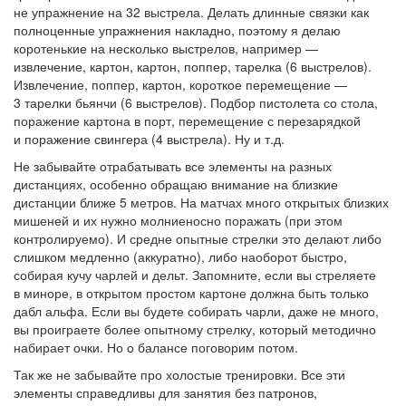
не упражнение на 32 выстрела. Делать длинные связки как
полноценные упражнения накладно, поэтому я делаю
коротенькие на несколько выстрелов, например —
извлечение, картон, картон, поппер, тарелка (6 выстрелов).
Извлечение, поппер, картон, короткое перемещение —
3 тарелки бьянчи (6 выстрелов). Подбор пистолета со стола,
поражение картона в порт, перемещение с перезарядкой
и поражение свингера (4 выстрела). Ну и т.д.
Не забывайте отрабатывать все элементы на разных
дистанциях, особенно обращаю внимание на близкие
дистанции ближе 5 метров. На матчах много открытых близких
мишеней и их нужно молниеносно поражать (при этом
контролируемо). И средне опытные стрелки это делают либо
слишком медленно (аккуратно), либо наоборот быстро,
собирая кучу чарлей и дельт. Запомните, если вы стреляете
в миноре, в открытом простом картоне должна быть только
дабл альфа. Если вы будете собирать чарли, даже не много,
вы проиграете более опытному стрелку, который методично
набирает очки. Но о балансе поговорим потом.
Так же не забывайте про холостые тренировки. Все эти
элементы справедливы для занятия без патронов,