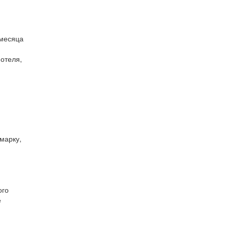
 месяца
отеля,
марку,
ого
е