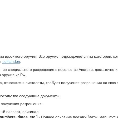
рии ввозимого оружия. Все оружие подразделяется на категории, к
ся
Leitfanden
.
чения специального разрешения в посольстве Австрии, достаточно 
 оружия из РФ.
ю, относятся и пистолеты, требуют получения разрешения на ввоз 
 посольство следующие документы.
ы получения разрешения.
ый паспорт, оригинал.
t numbers, dates, etc.)
- Полное описание поездки (даты, маршрут,