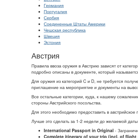
Германия
Португалия
Сербия
Соединенные Штаты Америки
Чешская республика
Швеция
Эстония
Австрия
Правила ввоза оружия в Австрию зависят от катего
подробно описаны в документе, который называет
Для оружия из категорий C и D, не требуется полу
приглашение на мероприятие и документы на вывоз
Все остальные категории, куда, к нашему сожалени
стороны Австрийского посольства.
Для этого необходимо предоставить в австрийское
Лучше это сделать за 1-2 недели до желаемой дат
International Passport in Original
- Заграничн
Complete itinerary of your trip (incl. of fligh