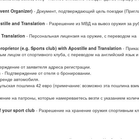
event Organizer)
- Документ, подтверждающий цель поездки (Приг
stille and Translation
- Разрешение из МВД на вывоз оружия за руб
 Translation
- Персональная лицензия на оружие, с переводом на
oprietor (e.g. Sports club) with Apostille and Translation
- Приказ
ым лицом от спортивного клуба, с переводом на английский язык и
ерждение от заявителя адреса регистрации.
n
- Подтверждение от отеля о бронировании.
аренде автомобиля.
ульская пошлина 42 евро (примечание: возможно эта пошлина взи
ение на патроны, которые намереваетесь везти с указанием колич
f your sport club
- Разрешение на хранение оружия спортивным к