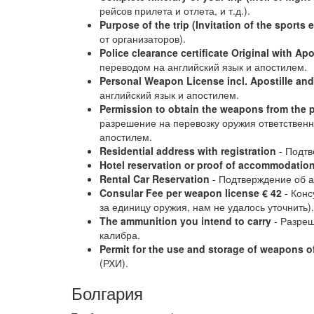
рейсов прилета и отлета, и т.д.).
Purpose of the trip (Invitation of the sports 
от организаторов).
Police clearance certificate Original with Apo
переводом на английский язык и апостилем.
Personal Weapon License incl. Apostille and
английский язык и апостилем.
Permission to obtain the weapons from the pr
разрешение на перевозку оружия ответственн
апостилем.
Residential address with registration
- Подтв
Hotel reservation or proof of accommodatio
Rental Car Reservation
- Подтверждение об 
Consular Fee per weapon license € 42
- Конс
за единицу оружия, нам не удалось уточнить).
The ammunition you intend to carry
- Разреш
калибра.
Permit for the use and storage of weapons o
(РХИ).
Болгария