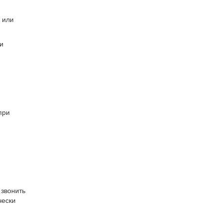
 или
и
при
 звонить
чески