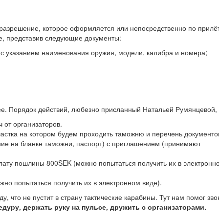
 разрешение, которое оформляется или непосредственно по прилё
ве, представив следующие документы:
 с указанием наименования оружия, модели, калибра и номера;
е. Порядок действий, любезно присланный Натальей Румянцевой, 
 от организаторов.
частка на котором будем проходить таможню и перечень документо
ние на бланке таможни, паспорт) с приглашением (принимают
оплату пошлины 800SEK (можно попытаться получить их в электронн
но попытаться получить их в электронном виде).
 что не пустит в страну тактические карабины. Тут нам помог зво
дуру, держать руку на пульсе, дружить с организаторами.