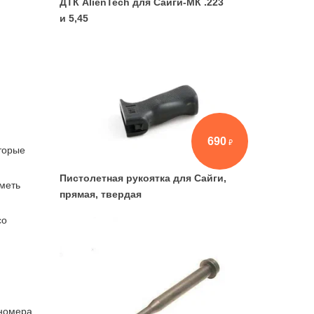
ДТК AlienTech для Сайги-МК .223
и 5,45
690
оторые
Пистолетная рукоятка для Сайги,
иметь
прямая, твердая
со
 номера