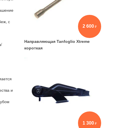
лашение
еж, с
2 600
Направляющая Tanfoglio Xtreme
/
короткая
мается
ества и
лубом
1 300