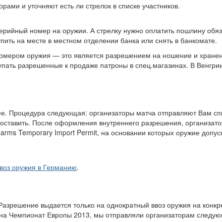
рами и уточняют есть ли стрелок в списке участников.
ерийный номер на оружии. А стрелку нужно оплатить пошлину обя
пить на месте в местном отделении банка или снять в банкомате.
номером оружия — это является разрешением на ношение и хране
упать разрешенные к продаже патроны в спец.магазинах. В Венгрии
е. Процедура следующая: организаторы матча отправляют Вам сп
оставить. После оформления внутреннего разрешения, организат
arms Temporary Import Permit, на основании которых оружие допус
воз оружия в Германию
.
Разрешение выдается только на однократный ввоз оружия на конк
 на Чемпионат Европы 2013, мы отправляли организаторам следу