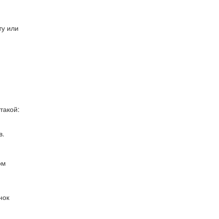
ту или
такой:
в.
ом
нок