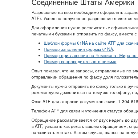
Соединенные Штаты Америки
Разрешение на ввоз необходимо оформлять заране
ATF). Успешно полученное разрешение является мно
Для оформления нужно распечатать с официально
печатными буквами и отправить по факсу, вместе 
Шаблон формы 61NA на сайте ATF для скачи
Пример заполнения формы 61NA
.
Пример приглашения на Чемпионат Мира по с
Пример сопроводительного письма
.
Опыт показал, что на запросы, отправляемые по эл
отправлении обращения по факсу доля положитель
Документы нужно отправить по факсу только в ручн
рекомендуем дозвониться по тому же телефону, по
Факс ATF для отправки документов связи: 1-304-616
Телефон ATF для связи и уточнения статуса обращ
Обращение рассматривается от двух недель до дву
в ATF, узнавать как дела с вашим обращением, сп
налаживать контакт. В этом случае, шансы на полу