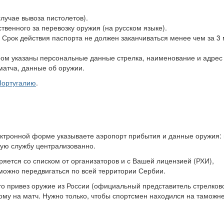
лучае вывоза пистолетов).
ственного за перевозку оружия (на русском языке).
. Срок действия паспорта не должен заканчиваться менее чем за 3
ором указаны персональные данные стрелка, наименование и адрес 
матча, данные об оружии.
Португалию
.
лектронной форме указываете аэропорт прибытия и данные оружия: 
ую службу централизованно.
яется со списком от организаторов и с Вашей лицензией (РХИ),
ожно передвигаться по всей территории Сербии.
кто привез оружие из России (официальный представитель стрелков
ному на матч. Нужно только, чтобы спортсмен находился на таможн