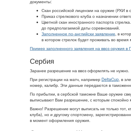
документы:
Скан российской лицензии на оружие (РХИ в с
Приказ стрелкового клуба о назначении ответ
Цветной скан иностранного паспорта стрелка
до предполагаемой даты соревнований.
Заполненное по-английски заявление
, в кот
в котором стрелок будет проживать во время 
Пример заполненного заявления на ввоз оружия в 
Сербия
Заранее разрешение на ввоз оформлять не нужно.
При регистрации на матч, например
DeltaCup
, в э
номер, калибр. Эти данные передаются в таможенн
По прибытии, в сербской таможне Ваше оружие свер
выписывают Вам разрешение, с которым спокойно м
Важно! Разрешение могут выписать не только тот, 
клуба), но и другому спортсмену, зарегистрирован
в момент оформления оружия.