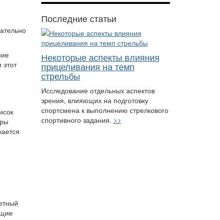
Последние статьи
зательно
ние
Некоторые аспекты влияния
 этот
прицеливания на темп
стрельбы
Исследование отдельных аспектов
зрения, влияющих на подготовку
спортсмена к выполнению стрелкового
исок
спортивного задания.
>>
оры
кается
ретный
ющие