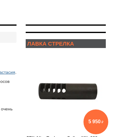
ЛАВКА СТРЕЛКА
астасия
.
росов
 очень
5 950