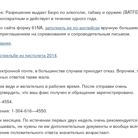
е. Разрешение выдает Бюро по алкоголю, табаку и оружию (BATFE
гократным и действует в течение одного года.
го сайта форму 61NA,
заполнить ее по-английски
вручную большим
с приглашением на соревнования и сопроводительным письмом.
вания
.
трельбе из пистолета 2014
.
ектронной почте, в большинстве случаев приходит отказ. Впрочем, 
ных ответов также мала.
ом виде и желательно в рабочее время. После отправки очень
дтвердить, что ваш факс получен и обращение зарегистрировано.
-4554.
ения: 1-304-616—4550.
х месяцев. По истечении первых двух недель очень рекомендуется
рашивать, не нужны ли им дополнительные документы и вообще вся
чение положительного ответа значительно возрастают.