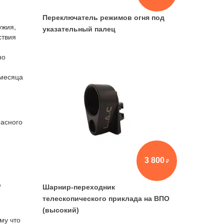
Переключатель режимов огня под
ужия,
указательный палец
ствия
но
 месяца
расного
3 800
е
Шарнир-переходник
телескопического приклада на ВПО
(высокий)
му что