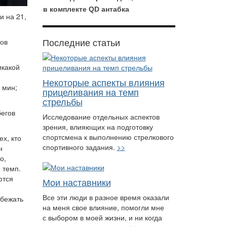
в комплекте QD антабка
и на 21,
Последние статьи
гов
икакой
Некоторые аспекты влияния
 мин;
прицеливания на темп
стрельбы
бегов
Исследование отдельных аспектов
зрения, влияющих на подготовку
спортсмена к выполнению стрелкового
х, кто
спортивного задания.
>>
н
о,
 темп.
ются
Мои наставники
Все эти люди в разное время оказали
 бежать
на меня свое влияние, помогли мне
м
с выбором в моей жизни, и ни когда