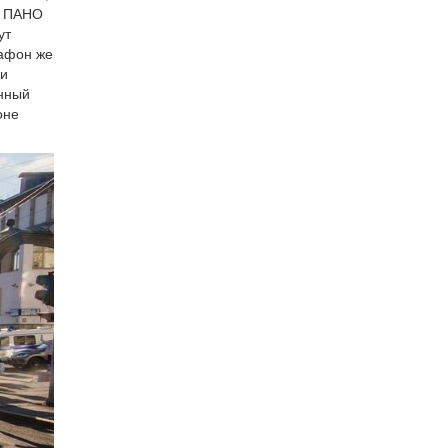
е ПАНО
ут
рафон же
ли
анный
оне