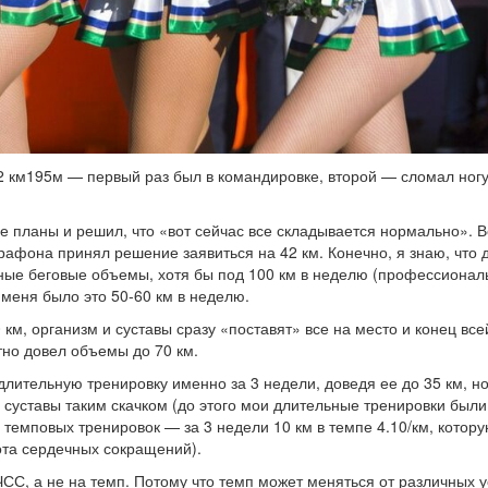
2 км195м — первый раз был в командировке, второй — сломал ног
се планы и решил, что «вот сейчас все складывается нормально». В
марафона принял решение заявиться на 42 км. Конечно, я знаю, что 
ые беговые объемы, хотя бы под 100 км в неделю (профессионал
 меня было это 50-60 км в неделю.
0 км, организм и суставы сразу «поставят» все на место и конец все
атно довел объемы до 70 км.
ительную тренировку именно за 3 недели, доведя ее до 35 км, но
ы суставы таким скачком (до этого мои длительные тренировки были
у темповых тренировок — за 3 недели 10 км в темпе 4.10/км, котор
ота сердечных сокращений).
СС, а не на темп. Потому что темп может меняться от различных у