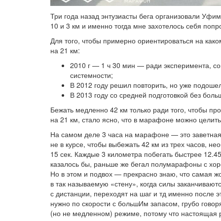
Три года назад энтузиасты бега организовали Уфи
10 и 3 км и именно тогда мне захотелось себя попро
Для того, чтобы примерно ориентироваться на как
на 21 км:
2010 г — 1 ч 30 мин — ради эксперимента, с
системности;
В 2012 году решил повторить, но уже подошел
В 2013 году со средней подготовкой без боль
Бежать медленно 42 км только ради того, чтобы про
на 21 км, стало ясно, что в марафоне можно целить
На самом деле 3 часа на марафоне — это заветная 
не в курсе, чтобы выбежать 42 км из трех часов, 
15 сек. Каждые 3 километра побегать быстрее 12.45,
казалось бы, раньше же бегал полумарафоны с хорош
Но в этом и подвох — прекрасно знаю, что самая ж
в так называемую «стену», когда силы заканчиваютс
с дистанции, переходят на шаг и тд именно после 
нужно по скорости с большИм запасом, грубо говор
(но не медленном) режиме, потому что настоящая 