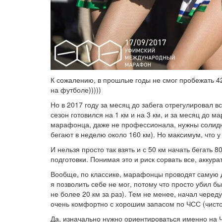
К сожалению, в прошлые годы не смог пробежать 4
на футболе)))))
Но в 2017 году за месяц до забега отрегулировал в
сезон готовился на 1 км и на 3 км, и за месяц до 
марафонца, даже не профессионала, нужны солидн
бегают в неделю около 160 км). Но максимум, что у
И нельзя просто так взять и с 50 км начать бегать 8
подготовки. Понимая это и риск сорвать все, аккур
Вообще, по классике, марафонцы проводят самую дл
я позволить себе не мог, потому что просто убил б
не более 20 км за раз). Тем не менее, начал черед
очень комфортно с хорошим запасом по ЧСС (чист
Да, изначально нужно ориентироваться именно на Ч