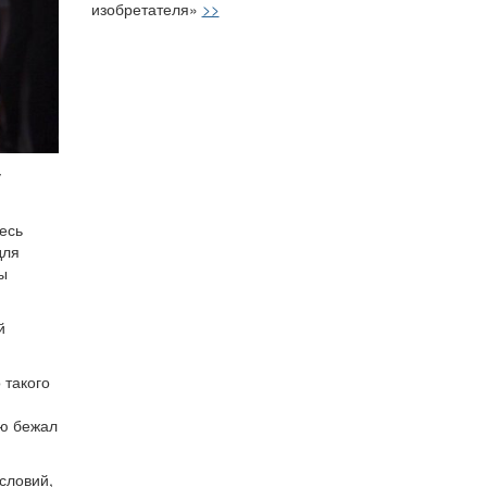
изобретателя»
>>
у
есь
для
ы
й
 такого
ую бежал
словий,