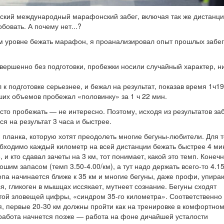
мский международный марафонский забег, включая так же дистанци
бовать. А почему нет...?
ом уровне бежать марафон, я проанализировал опыт прошлых забе
овершенно без подготовки, пробежки носили случайный характер, н
 к подготовке серьезнее, и бежал на результат, показав время 1ч19
ших объемов пробежал «половинку» за 1 ч 22 мин.
сто пробежать — не интересно. Поэтому, исходя из результатов за
ся на результат 3 часа и быстрее.
планка, которую хотят преодолеть многие бегуны-любители. Для те
необходимо каждый километр на всей дистанции бежать быстрее 4 ми
 и кто сдавал зачеты на 3 км, тот понимает, какой это темп. Конечн
им запасом (темп 3.50-4.00/км), а тут надо держать всего-то 4.15
опа начинается ближе к 35 км и многие бегуны, даже профи, упира
я, гликоген в мышцах иссякает, мутнеет сознание. Бегуны сходят
этой зловещей цифры, «синдром 35-го километра». Соответственно
я, первые 20-30 км должны пройти как на тренировке в комфортно
работа начнется позже — работа на фоне дичайшей усталости