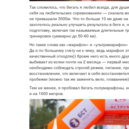
Так сложилось, что бегать я любил всегда, для душ
себя на любительских соревнованиях — сначала во
не превышали 3000м. Что-то больше 10 км даже на
захотелось реально улучшить результаты в беге и,
подготовку, включая так называемые длительные тр
тренировок суммарно до 50-60 км).
Но такие слова как «марафон» и «ультрамарафон» с
Да и по большому счету ни к чему, ведь марафон эт
качественный отходтяк)) Кроме него есть много дру
выбивает из колеи почти на 2 месяца — первый мес
необходимо соблюдать строгий режим, питание, пр
восстановление, что включает в себя восстановит
пробежки (можно так же заменять вело, плаванием)
Тем не менее, я пробовал бегать полумарафоны, ис
и на 1000 метров.