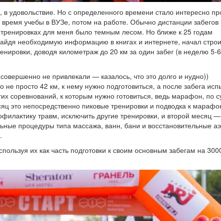
и, в удовольствие. Но с определенного времени стало интересно пр
 время учебы в ВУЗе, потом на работе. Обычно дистанции забегов
 тренировках для меня было темным лесом. Но ближе к 25 годам
 найдя необходимую информацию в книгах и интернете, начал стро
енировки, доводя километраж до 20 км за один забег (в неделю 5-6
овершенно не привлекали — казалось, что это долго и нудно))
о не просто 42 км, к нему нужно подготовиться, а после забега исп
гих соревнований, к которым нужно готовиться, ведь марафон, по с
яц это непосредственно пиковые тренировки и подводка к марафон
офилактику травм, исключить другие тренировки, и второй месяц 
ельные процедуры типа массажа, ванн, бани и восстановительные а
.
пользуя их как часть подготовки к своим основным забегам на 300