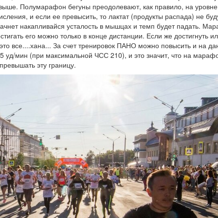
о выше. Полумарафон бегуны преодолевают, как правило, на уровн
исления, и если ее превысить, то лактат (продукты распада) не буд
начнет накапливайся усталость в мышцах и темп будет падать. Ма
тигать его можно только в конце дистанции. Если же достигнуть и
то все....хана... За счет тренировок ПАНО можно повысить и на д
уд/мин (при максимальной ЧСС 210), и это значит, что на мараф
 превышать эту границу.