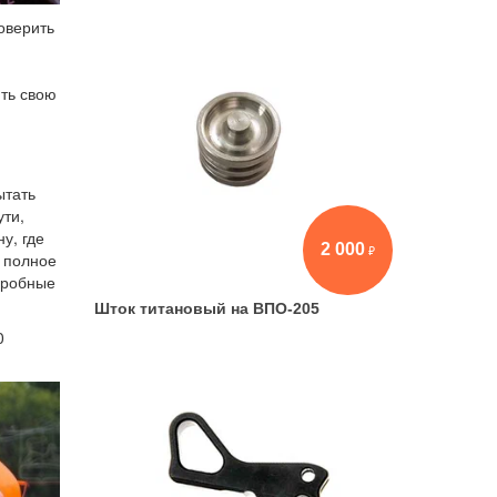
оверить
ить свою
ытать
ути,
у, где
2 000
— полное
эробные
Шток титановый на ВПО-205
0