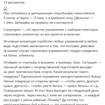
12 выстрелов.
При попадании в центральную зону(Альфа) начисляется
5 очков, в Чарли — 3 очка, и в крайнюю зону (Дельта) —
1 очко. Штрафы за промахи не считаются.
Структурно — это простое упражнение с набором некоторых
стрелковых элементов, но все кроется в нюансах.
Основная концепция отработки любых упражнений в любом
виде подготовки заключается в том, что итоговое действие
(в нашем случае стрелковое упражнение) следует разделять
на блоки, элементы.
Отойдем от стрельбы и возьмем, к примеру, бокс. Ситуация —
обычный человек с посредственной подготовкой выходит
на ринг против мастера спорта. Каков результат такого
поединка? Однозначное поражение неподготовленного бойца.
Умные товарищи со стороны кричат — «чтобы уметь драться,
нужно драться!», «чтобы уметь бегать — нужно бегать» и т.д.
Совершенно верно. И этот боец выходит на следующий день,
через неделю, через месяц с этим же соперником....и каждый
раз уходит с ринга избитый. Почему? Да потому что
непосредственно бой в боксе — это конечный продукт