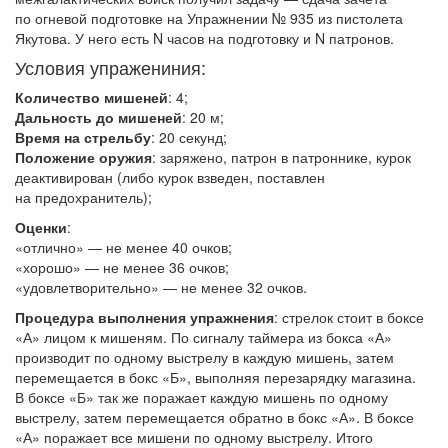
по огневой подготовке на Упражнении № 935 из пистолета
Якутова. У него есть N часов на подготовку и N патронов.
Условия упражениния:
Количество мишеней
: 4;
Дальность до мишеней
: 20 м;
Время на стрельбу
: 20 секунд;
Положение оружия
: заряжено, патрон в патроннике, курок
деактивирован (либо курок взведен, поставлен
на предохранитель);
Оценки
:
«отлично» — не менее 40 очков;
«хорошо» — не менее 36 очков;
«удовлетворительно» — не менее 32 очков.
Процедура выполнения упражнения
: стрелок стоит в боксе
«А» лицом к мишеням. По сигналу таймера из бокса «А»
производит по одному выстрелу в каждую мишень, затем
перемещается в бокс «Б», выполняя перезарядку магазина.
В боксе «Б» так же поражает каждую мишень по одному
выстрелу, затем перемещается обратно в бокс «А». В боксе
«А» поражает все мишени по одному выстрелу. Итого