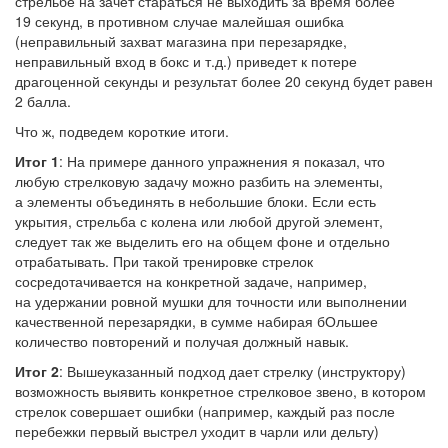
стрельбе на зачет стараться не выходить за время более
19 секунд, в противном случае малейшая ошибка
(неправильный захват магазина при перезарядке,
неправильный вход в бокс и т.д.) приведет к потере
драгоценной секунды и результат более 20 секунд будет равен
2 балла.
Что ж, подведем короткие итоги.
Итог 1
: На примере данного упражнения я показал, что
любую стрелковую задачу можно разбить на элементы,
а элементы объединять в небольшие блоки. Если есть
укрытия, стрельба с колена или любой другой элемент,
следует так же выделить его на общем фоне и отдельно
отрабатывать. При такой тренировке стрелок
сосредотачивается на конкретной задаче, например,
на удержании ровной мушки для точности или выполнении
качественной перезарядки, в сумме набирая бОльшее
количество повторений и получая должный навык.
Итог 2
: Вышеуказанный подход дает стрелку (инструктору)
возможность выявить конкретное стрелковое звено, в котором
стрелок совершает ошибки (например, каждый раз после
перебежки первый выстрел уходит в чарли или дельту)