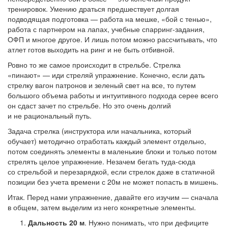
тренировок. Умению драться предшествует долгая
подводящая подготовка — работа на мешке, «бой с тенью»,
работа с партнером на лапах, учебные спарринг-задания,
ОФП и многое другое. И лишь потом можно рассчитывать, что
атлет готов выходить на ринг и не быть отбивной.
Ровно то же самое происходит в стрельбе. Стрелка
«пинают» — иди стреляй упражнение. Конечно, если дать
стрелку вагон патронов и зеленый свет на все, то путем
большого объема работы и интуитивного подхода серее всего
он сдаст зачет по стрельбе. Но это очень долгий
и не рациональный путь.
Задача стрелка (инструктора или начальника, который
обучает) методично отработать каждый элемент отдельно,
потом соединять элементы в маленькие блоки и только потом
стрелять целое упражнение. Незачем бегать туда-сюда
со стрельбой и перезарядкой, если стрелок даже в статичной
позиции без учета времени с 20м не может попасть в мишень.
Итак. Перед нами упражнение, давайте его изучим — сначала
в общем, затем выделим из него конкретные элементы.
Дальность 20 м
. Нужно понимать, что при дефиците