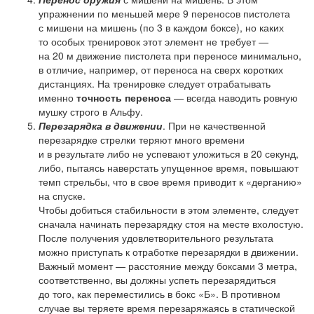
упражнении по меньшей мере 9 переносов пистолета
с мишени на мишень (по 3 в каждом боксе), но каких
то особых тренировок этот элемент не требует —
на 20 м движение пистолета при переносе минимально,
в отличие, например, от переноса на сверх коротких
дистанциях. На тренировке следует отрабатывать
именно
точность переноса
— всегда наводить ровную
мушку строго в Альфу.
Перезарядка в движении
. При не качественной
перезарядке стрелки теряют много времени
и в результате либо не успевают уложиться в 20 секунд,
либо, пытаясь наверстать упущенное время, повышают
темп стрельбы, что в свое время приводит к «дерганию»
на спуске.
Чтобы добиться стабильности в этом элементе, следует
сначала начинать перезарядку стоя на месте вхолостую.
После получения удовлетворительного результата
можно приступать к отработке перезарядки в движении.
Важный момент — расстояние между боксами 3 метра,
соответственно, вы должны успеть перезарядиться
до того, как переместились в бокс «Б». В противном
случае вы теряете время перезаряжаясь в статической