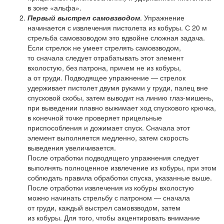
в зоне «альфа».
Первый выстрел самовзводом
. Упражнение
начинается с извлечения пистолета из кобуры. С 20 м
стрельба самовзоводом это вдвойне сложная задача.
Если стрелок не умеет стрелять самовзводом,
то сначала следует отрабатывать этот элемент
вхолостую, без патрона, причем не из кобуры,
а от груди. Подводящее упражнение — стрелок
удерживает пистолет двумя руками у груди, палец вне
спусковой скобы, затем выводит на линию глаз-мишень,
при выведении плавно выжимает ход спускового крючка,
в конечной точке проверяет прицельные
приспособления и дожимает спуск. Сначала этот
элемент выполняется медленно, затем скорость
выведения увеличивается.
После отработки подводящего упражнения следует
выполнять полноценное извлечение из кобуры, при этом
соблюдать правила обработки спуска, указанные выше.
После отработки извлечения из кобуры вхолостую
можно начинать стрельбу с патроном — сначала
от груди, каждый выстрел самовзводом, затем
из кобуры. Для того, чтобы акцентировать внимание