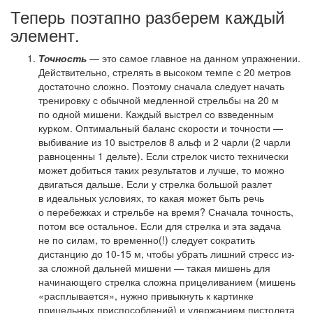
Теперь поэтапно разберем каждый
элемент.
Точность
— это самое главное на данном упражнении.
Действительно, стрелять в высоком темпе с 20 метров
достаточно сложно. Поэтому сначала следует начать
тренировку с обычной медленной стрельбы на 20 м
по одной мишени. Каждый выстрел со взведенным
курком. Оптимальный баланс скорости и точности —
выбивание из 10 выстрелов 8 альф и 2 чарли (2 чарли
равноценны 1 дельте). Если стрелок чисто технически
может добиться таких результатов и лучше, то можно
двигаться дальше. Если у стрелка большой разлет
в идеальных условиях, то какая может быть речь
о перебежках и стрельбе на время? Сначала точность,
потом все остальное. Если для стрелка и эта задача
не по силам, то временно(!) следует сократить
дистанцию до 10-15 м, чтобы убрать лишний стресс из-
за сложной дальней мишени — такая мишень для
начинающего стрелка сложна прицеливанием (мишень
«расплывается», нужно привыкнуть к картинке
прицельных приспособлений) и удержанием пистолета