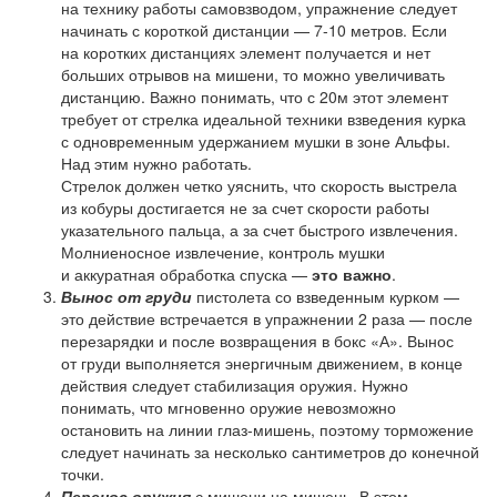
на технику работы самовзводом, упражнение следует
начинать с короткой дистанции — 7-10 метров. Если
на коротких дистанциях элемент получается и нет
больших отрывов на мишени, то можно увеличивать
дистанцию. Важно понимать, что с 20м этот элемент
требует от стрелка идеальной техники взведения курка
с одновременным удержанием мушки в зоне Альфы.
Над этим нужно работать.
Стрелок должен четко уяснить, что скорость выстрела
из кобуры достигается не за счет скорости работы
указательного пальца, а за счет быстрого извлечения.
Молниеносное извлечение, контроль мушки
и аккуратная обработка спуска —
это важно
.
Вынос от груди
пистолета со взведенным курком —
это действие встречается в упражнении 2 раза — после
перезарядки и после возвращения в бокс «А». Вынос
от груди выполняется энергичным движением, в конце
действия следует стабилизация оружия. Нужно
понимать, что мгновенно оружие невозможно
остановить на линии глаз-мишень, поэтому торможение
следует начинать за несколько сантиметров до конечной
точки.
Перенос оружия
с мишени на мишень. В этом