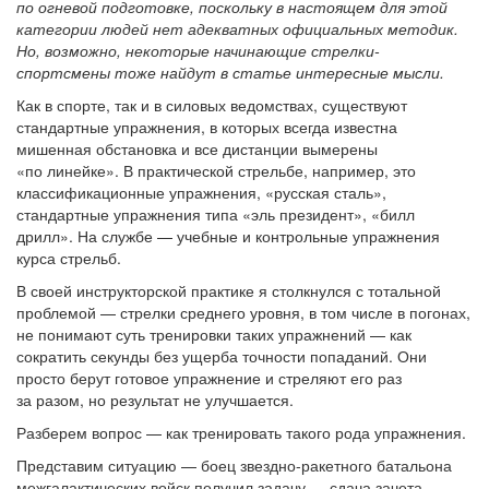
по огневой подготовке, поскольку в настоящем для этой
категории людей нет адекватных официальных методик.
Но, возможно, некоторые начинающие стрелки-
спортсмены тоже найдут в статье интересные мысли.
Как в спорте, так и в силовых ведомствах, существуют
стандартные упражнения, в которых всегда известна
мишенная обстановка и все дистанции вымерены
«по линейке». В практической стрельбе, например, это
классификационные упражнения, «русская сталь»,
стандартные упражнения типа «эль президент», «билл
дрилл». На службе — учебные и контрольные упражнения
курса стрельб.
В своей инструкторской практике я столкнулся с тотальной
проблемой — стрелки среднего уровня, в том числе в погонах,
не понимают суть тренировки таких упражнений — как
сократить секунды без ущерба точности попаданий. Они
просто берут готовое упражнение и стреляют его раз
за разом, но результат не улучшается.
Разберем вопрос — как тренировать такого рода упражнения.
Представим ситуацию — боец звездно-ракетного батальона
межгалактических войск получил задачу — сдача зачета