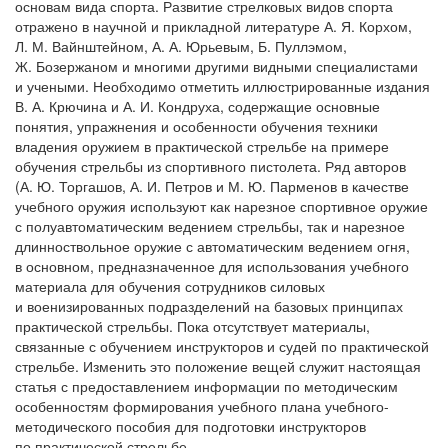
основам вида спорта. Развитие стрелковых видов спорта
отражено в научной и прикладной литературе А. Я. Корхом,
Л. М. Вайнштейном, А. А. Юрьевым, Б. Пуллэмом,
Ж. Бозержаном и многими другими видными специалистами
и учеными. Необходимо отметить иллюстрированные издания
В. А. Крючина и А. И. Кондруха, содержащие основные
понятия, упражнения и особенности обучения техники
владения оружием в практической стрельбе на примере
обучения стрельбы из спортивного пистолета. Ряд авторов
(А. Ю. Торгашов, А. И. Петров и М. Ю. Парменов в качестве
учебного оружия используют как нарезное спортивное оружие
с полуавтоматическим ведением стрельбы, так и нарезное
длинноствольное оружие с автоматическим ведением огня,
в основном, предназначенное для использования учебного
материала для обучения сотрудников силовых
и военизированных подразделений на базовых принципах
практической стрельбы. Пока отсутствует материалы,
связанные с обучением инструкторов и судей по практической
стрельбе. Изменить это положение вещей служит настоящая
статья с предоставлением информации по методическим
особенностям формирования учебного плана учебного-
методического пособия для подготовки инструкторов
по практической стрельбе.