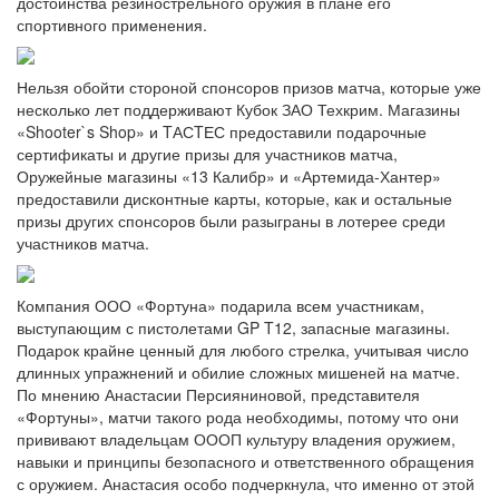
достоинства резинострельного оружия в плане его
спортивного применения.
Нельзя обойти стороной спонсоров призов матча, которые уже
несколько лет поддерживают Кубок ЗАО Техкрим. Магазины
«Shooter`s Shop» и TАСTЕС предоставили подарочные
сертификаты и другие призы для участников матча,
Оружейные магазины «13 Калибр» и «Артемида-Хантер»
предоставили дисконтные карты, которые, как и остальные
призы других спонсоров были разыграны в лотерее среди
участников матча.
Компания ООО «Фортуна» подарила всем участникам,
выступающим с пистолетами GP T12, запасные магазины.
Подарок крайне ценный для любого стрелка, учитывая число
длинных упражнений и обилие сложных мишеней на матче.
По мнению Анастасии Персияниновой, представителя
«Фортуны», матчи такого рода необходимы, потому что они
прививают владельцам ОООП культуру владения оружием,
навыки и принципы безопасного и ответственного обращения
с оружием. Анастасия особо подчеркнула, что именно от этой