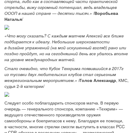
спорта, либо как в составляющей части практической
стрельбы, вижу огромный потенциал, ведь владельцев
ОООП в нашей стране — десятки тысяч.»
/
Воробьева
Наталья
/
«Что могу сказать? С каждым матчем Алексей все ближе
подбирается к идеалу. Небольшие шероховатости
в дизайне упражнений (на мой искушенный взгляд) рано или
поздно пройдут, но на сегодняшний день все удалось вполне
на уровне международных матчей.
Стало очевидно, что Кубок Техкрима появившийся в 2017г
из тусовки двух любительских клубов стал серьезным
межрегиональным мероприятием.»
/
Голов Александр
, КМС,
судья 2-й категории/
Следует особо поблагодарить спонсоров матча. В первую
очередь — генерального спонсора, компанию «Техкрим» —
ведущего отечественного производителя оружия
самообороны и боеприпасов к нему. Благодаря ее помощи,
в частности, многие стрелки смогли выступить в классах PCC
и CDP, обкатав в последнем новинку — травматический