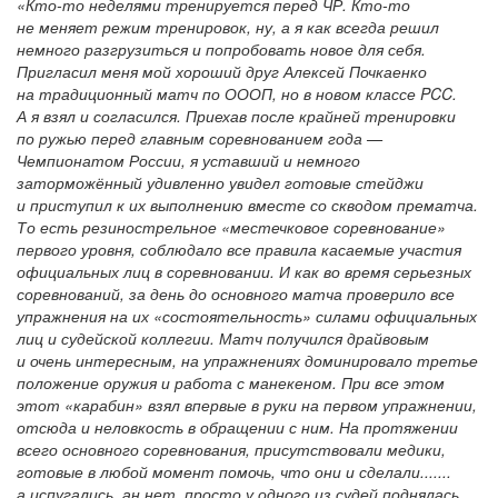
«Кто-то неделями тренируется перед ЧР. Кто-то
не меняет режим тренировок, ну, а я как всегда решил
немного разгрузиться и попробовать новое для себя.
Пригласил меня мой хороший друг Алексей Почкаенко
на традиционный матч по ОООП, но в новом классе PCC.
А я взял и согласился. Приехав после крайней тренировки
по ружью перед главным соревнованием года —
Чемпионатом России, я уставший и немного
заторможённый удивленно увидел готовые стейджи
и приступил к их выполнению вместе со скводом прематча.
То есть резинострельное «местечковое соревнование»
первого уровня, соблюдало все правила касаемые участия
официальных лиц в соревновании. И как во время серьезных
соревнований, за день до основного матча проверило все
упражнения на их «состоятельность» силами официальных
лиц и судейской коллегии. Матч получился драйвовым
и очень интересным, на упражнениях доминировало третье
положение оружия и работа с манекеном. При все этом
этот «карабин» взял впервые в руки на первом упражнении,
отсюда и неловкость в обращении с ним. На протяжении
всего основного соревнования, присутствовали медики,
готовые в любой момент помочь, что они и сделали.......
а испугались, ан нет, просто у одного из судей поднялась