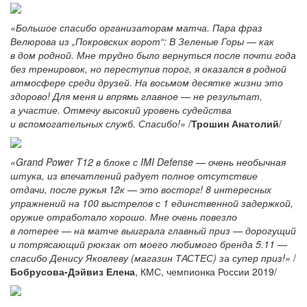
«Большое спасибо организаторам матча. Пара фраз
Велюрова из „Покровских ворот“: В Зеленые Горы — как
в дом родной. Мне трудно было вернуться после почти года
без тренировок, но переступив порог, я оказался в родной
атмосфере среди друзей. На восьмом десятке жизни это
здорово! Для меня и впрямь главное — не результат,
а участие. Отмечу высокий уровень судейства
и вспомогательных служб. Спасибо!»
/
Трошин Анатолий
/
«Grand Power T12 в блоке с IMI Defense — очень необычная
штука, из впечатлений радует полное отсутствие
отдачи, после ружья 12к — это восторг! 8 интересных
упражнений на 100 выстрелов с 1 единственной задержкой,
оружие отработало хорошо. Мне очень повезло
в лотерее — на матче выиграла главный приз — дорогущий
и потрясающий рюкзак от моего любимого бренда 5.11 —
спасибо Денису Яковлеву (магазин ТАСТЕС) за супер приз!»
/
Бобрусова-Дэйвиз Елена
, КМС, чемпионка России 2019/