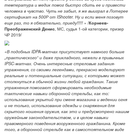
температура и медик помог быстро сбить ее и привести
человека в чувство. Чуть не забыл, я же выиграл в Лотерее
сертификат на 500Р от IShooter. Ну и если меня позовут
еще раз, то я обязательно, приеду!!!!!
» /
Корнеев-
Преображенский Денис
, МС, судья 1-ой категории, призер
ЧР 2019/
«В подобных IDPA-матчах присутствует намного больше
„практического“ и даже прикладного, нежели в привычных
IPSC-матчах. Очень интересные стреловые задания-
упражнения, со своими легендами, прекрасно моделируют
реальные и потенциальные ситуации, с которыми может
столкнуться в обычной жизни любой гражданин. Такие
упражнения помогают сформировать необходимые
тактические навыки оборонной стрельбы, как то:
использование укрытий при смене магазина и ведении огня
и не только, использование одежды и снаряжения для
скрытого ношения оружия, как это и предусмотрено нашим
оружейным законодательством, и в целом навыки
правомерного поведения вооруженного гражданина. Кроме
того, в оборонной стрельбе как в самостоятельном виде