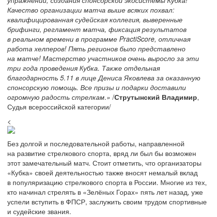
упражнений, создания спонсорской экосистемы Кубка!
Качество организации матча выше всяких похвал:
квалифицированная судейская коллегия, выверенные
брифинги, регламент матча, фиксация результатов
в реальном времени в программе PractiScore, отличная
работа хелперов! Пять регионов было представлено
на матче! Мастерство участников очень выросло за эти
три года проведения Кубка. Также отдельная
благодарность 5.11 в лице Дениса Яковлева за оказанную
спонсорскую помощь. Все призы и подарки доставили
огромную радость стрелкам.»
/
Струтынский Владимир
,
Судья всероссийской категории/
<
Без долгой и последовательной работы, направленной
на развитие стрелкового спорта, вряд ли был бы возможен
этот замечательный матч. Стоит отметить, что организаторы
«Кубка» своей деятельностью также вносят немалый вклад
в популяризацию стрелкового спорта в России. Многие из тех,
кто начинал стрелять в «Зелёных Горах» пять лет назад, уже
успели вступить в ФПСР, заслужить своим трудом спортивные
и судейские звания.