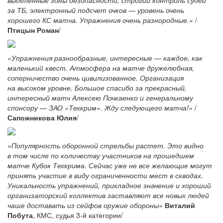
выделенные зоны безопасности, строгий контроль судей
за ТБ, электронный подсчет очков — уровень очень
хорошего КС матча. Упражнения очень разнородные.»
/
Птицын Роман
/
«Упражнения разнообразные, интересные — каждое, как
маленький квест. Атмосфера на матче дружелюбная,
соперничество очень цивилизованное. Организация
на высоком уровне. Большое спасибо за прекрасный,
интересный матч Алексею Почкаенко и генеральному
спонсору — ЗАО «Техкрим». Жду следующего матча!»
/
Сапожникова Юлия
/
«Популярность оборонной стрельбы растет. Это видно
в том числе по количеству участников на прошедшем
матче Кубок Техкрима. Сейчас уже не все желающие могут
принять участие в виду ограниченности мест в скводах.
Уникальность упражнений, прикладное значение и хороший
организаторский коллектив заставляют все новых людей
чаше доставать из сейфов оружие обороны»
Виталий
Побута
, КМС, судья 3-й категории/