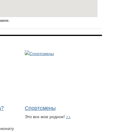
авим.
а?
Спортсмены
Это все мое родное!
>>
пионату