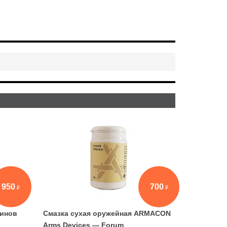
950
700
зинов
Смазка сухая оружейная ARMACON
Arms Devices — Forum