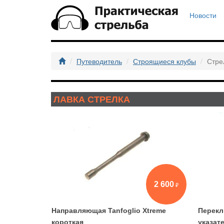
Новости
Путеводитель
Строящиеся клубы
Стре
ЛАВКА СТРЕЛКА
2 600
Направляющая Tanfoglio Xtreme
Перекл
короткая
указат