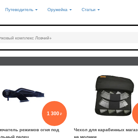
Путеводитель
Оружейка
Статьи
лковый комплекс Ловчий+
1 300
ючатель режимов огня под
Чехол для карабинных мага
ельный палец
на молнии