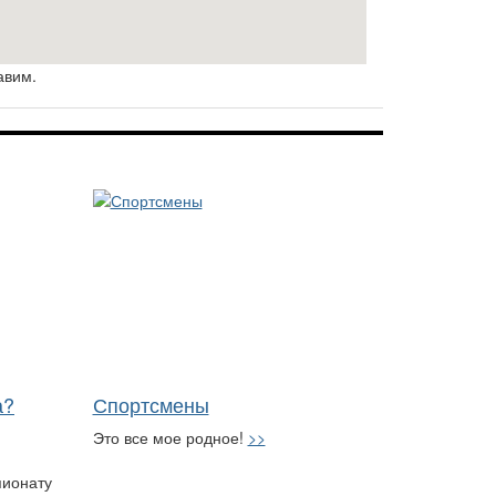
авим.
а?
Спортсмены
Это все мое родное!
>>
пионату