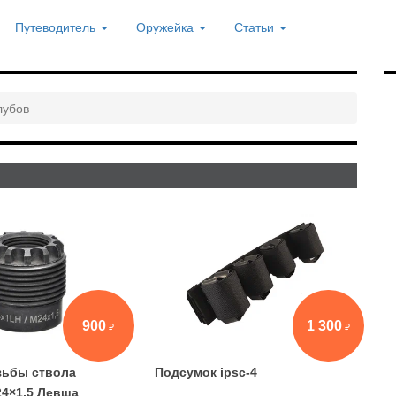
Путеводитель
Оружейка
Статьи
лубов
900
1 300
зьбы ствола
Подсумок ipsc-4
4×1,5 Левша