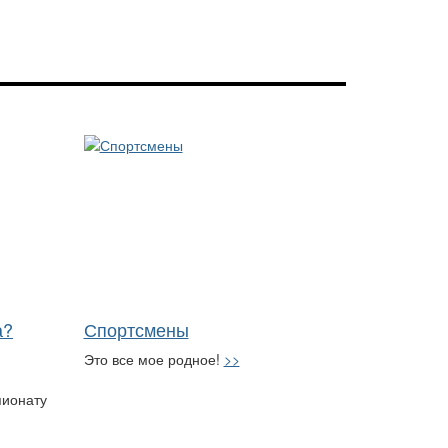
а?
Спортсмены
Это все мое родное!
>>
пионату