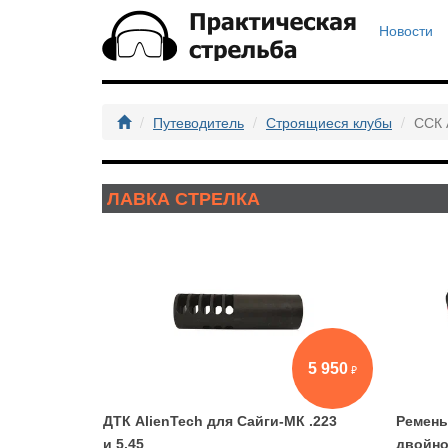
Новости
Путеводитель
Строящиеся клубы
ССК 
ЛАВКА СТРЕЛКА
5 950
ДТК AlienTech для Сайги-МК .223
Ремень
и 5,45
двойн