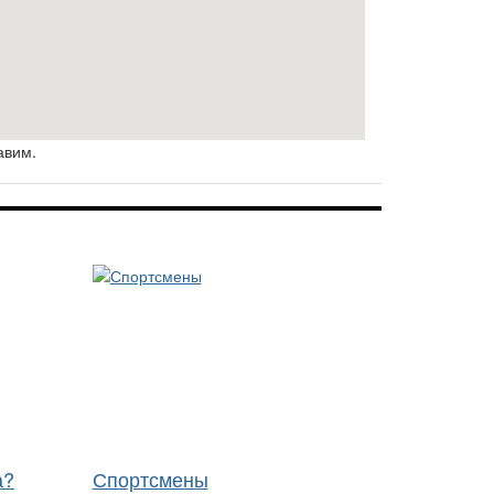
авим.
а?
Спортсмены