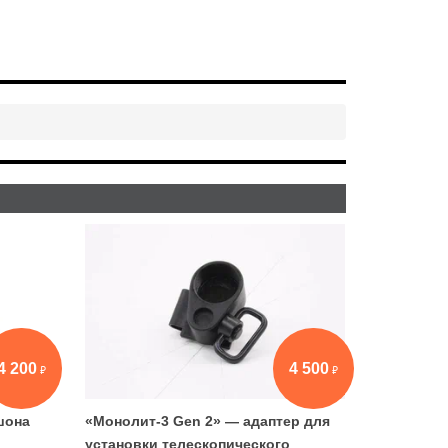
4 200
4 500
шона
«Монолит-3 Gen 2» — адаптер для
установки телескопического