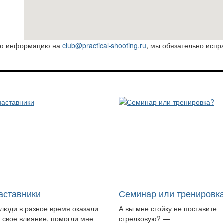
ную информацию на
club@practical-shooting.ru
, мы обязательно испр
аставники
Семинар или тренировк
 люди в разное время оказали
А вы мне стойку не поставите
 свое влияние, помогли мне
стрелковую? —