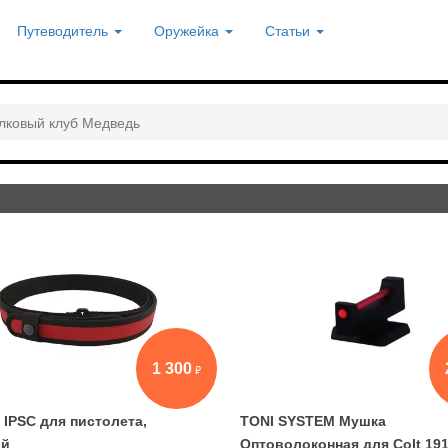
Путеводитель
Оружейка
Статьи
лковый клуб Медведь
1 300
 IPSC для пистолета,
TONI SYSTEM Мушка
ой
Оптоволоконная для Colt 19