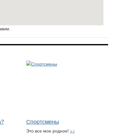
авим.
а?
Спортсмены
Это все мое родное!
>>