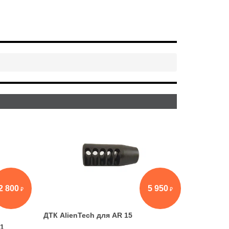
2 800
5 950
ДТК AlienTech для AR 15
11