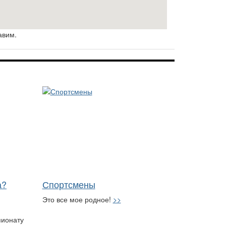
авим.
а?
Спортсмены
Это все мое родное!
>>
пионату