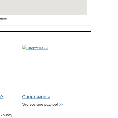
авим.
а?
Спортсмены
Это все мое родное!
>>
пионату