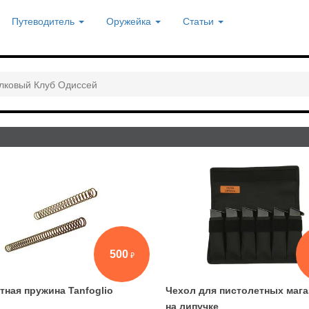
Путеводитель
Оружейка
Статьи
лковый Клуб Одиссей
500
тная пружина Tanfoglio
Чехол для пистолетных маг
на липучке