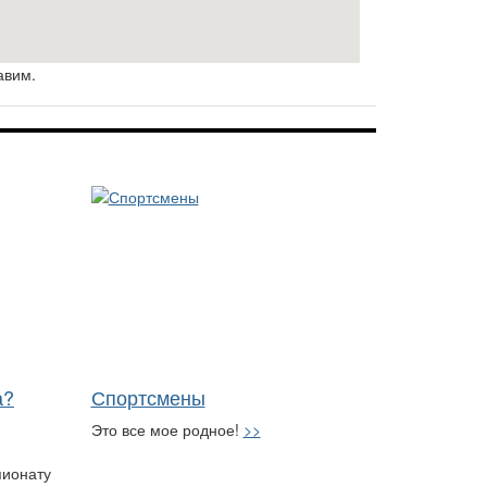
авим.
а?
Спортсмены
Это все мое родное!
>>
пионату