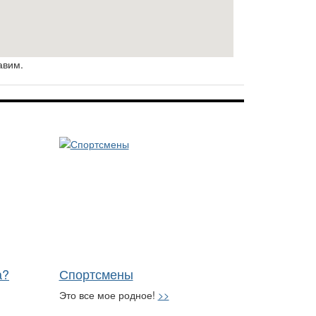
авим.
а?
Спортсмены
Это все мое родное!
>>