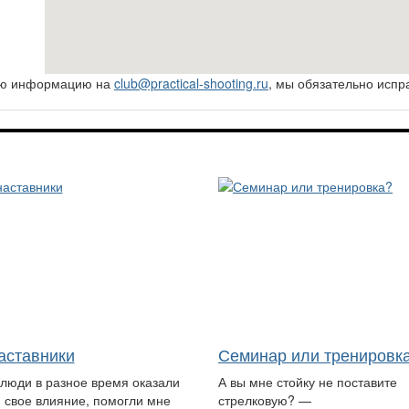
ную информацию на
club@practical-shooting.ru
, мы обязательно испр
аставники
Семинар или тренировк
 люди в разное время оказали
А вы мне стойку не поставите
 свое влияние, помогли мне
стрелковую? —