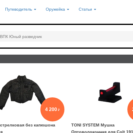
Путеводитель
Оружейка
Статьи
ВПК Юный разведчик
4 200
 стрелковая без капюшона
TONI SYSTEM Мушка
я
Оптоволоконная для Colt 19