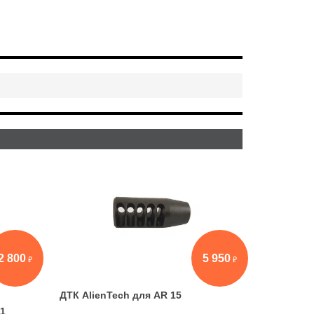
2 800
5 950
ДТК AlienTech для AR 15
11