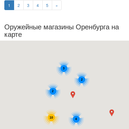
(текущая)
1
2
3
4
5
»
Оружейные магазины Оренбурга на
карте
3
2
2
10
4